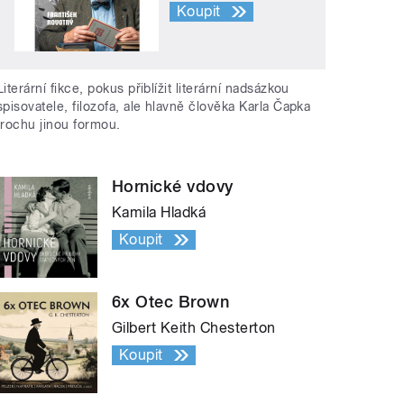
Koupit
Literární fikce, pokus přiblížit literární nadsázkou
spisovatele, filozofa, ale hlavně člověka Karla Čapka
trochu jinou formou.
Hornické vdovy
Kamila Hladká
Koupit
6x Otec Brown
Gilbert Keith Chesterton
Koupit