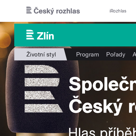
Přejít k hlavnímu obsahu
iRozhlas
Životní styl
Program
Pořady
A