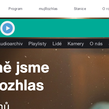
Program
mujRozhlas
Stanice
O r
udioarchiv
Playlisty
Lidé
Kamery
O nás