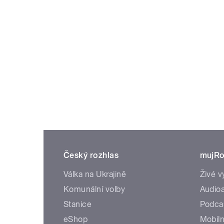
Český rozhlas
mujRo
Válka na Ukrajině
Živé v
Komunální volby
Audioa
Stanice
Podca
eShop
Mobiln