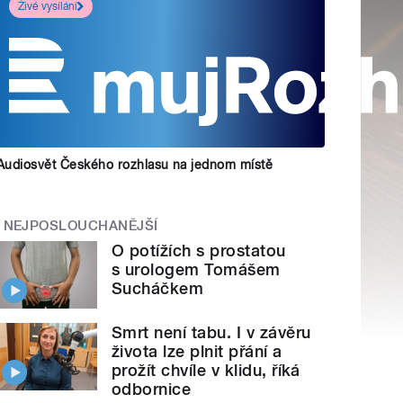
Živé vysílání
Audiosvět Českého rozhlasu na jednom místě
NEJPOSLOUCHANĚJŠÍ
O potížích s prostatou
s urologem Tomášem
Sucháčkem
Smrt není tabu. I v závěru
života lze plnit přání a
prožít chvíle v klidu, říká
odbornice