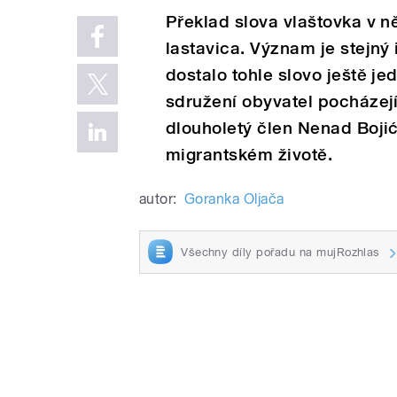
Překlad slova vlaštovka v n
lastavica. Význam je stejný
dostalo tohle slovo ještě je
sdružení obyvatel pocházejí
dlouholetý člen Nenad Bojić 
migrantském životě.
autor:
Goranka Oljača
Všechny díly pořadu na mujRozhlas