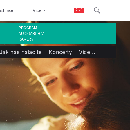
ozhlase
Více
ŽIVĚ
PROGRAM
AUDIOARCHIV
KAMERY
Jak nás naladíte
Koncerty
Více
…