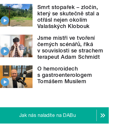
Smrt stopařek – zločin,
který se skutečně stal a
otřásl nejen okolím
Valašských Klobouk
Jsme mistři ve tvoření
černých scénářů, říká
v souvislosti se strachem
terapeut Adam Schmidt
O hemoroidech
s gastroenterologem
Tomášem Musilem
Jak nás naladíte na DABu