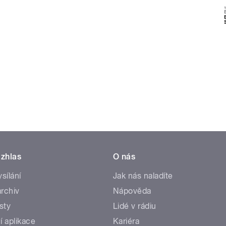
zhlas
O nás
ysílání
Jak nás naladíte
rchiv
Nápověda
sty
Lidé v rádiu
í aplikace
Kariéra