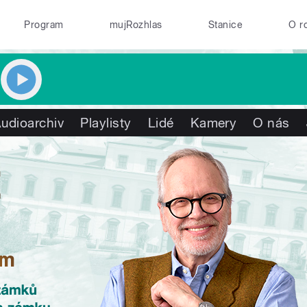
Program
mujRozhlas
Stanice
O r
udioarchiv
Playlisty
Lidé
Kamery
O nás