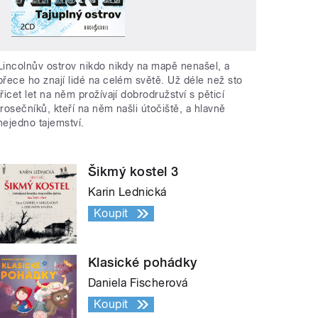
Lincolnův ostrov nikdo nikdy na mapě nenašel, a
přece ho znají lidé na celém světě. Už déle než sto
třicet let na něm prožívají dobrodružství s pěticí
trosečníků, kteří na něm našli útočiště, a hlavně
nejedno tajemství.
Šikmý kostel 3
Karin Lednická
Koupit
Klasické pohádky
Daniela Fischerová
Koupit