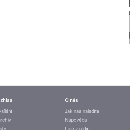
zhlas
O nás
ysílání
Jak nás naladíte
rchiv
Nápověda
sty
Lidé v rádiu