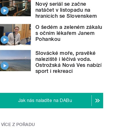
Nový seriál se začne
natáčet v listopadu na
hranicích se Slovenskem
O šedém a zeleném zákalu
s očním lékařem Janem
Pohankou
Slovácké moře, pravěké
naleziště i léčivá voda.
Ostrožská Nová Ves nabízí
sport i rekreaci
Jak nás naladíte na DABu
VÍCE Z POŘADU