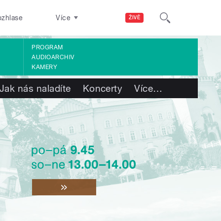
ozhlase
Více
ŽIVĚ
PROGRAM
AUDIOARCHIV
KAMERY
Jak nás naladíte
Koncerty
Více
…