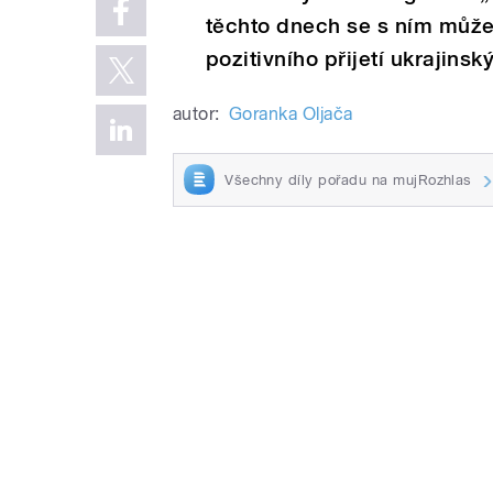
těchto dnech se s ním můž
pozitivního přijetí ukrajins
autor:
Goranka Oljača
Všechny díly pořadu na mujRozhlas