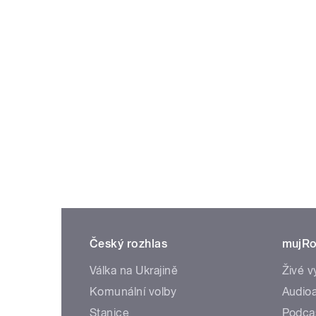
Český rozhlas
mujRo
Válka na Ukrajině
Živé v
Komunální volby
Audioa
Stanice
Podca