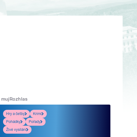
mujRozhlas
Hry a četby
Krimi
Pohádky
Pořady
Živé vysílání