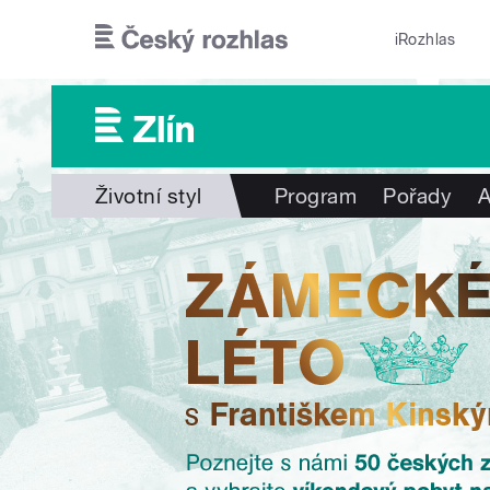
Přejít k hlavnímu obsahu
iRozhlas
Životní styl
Program
Pořady
A