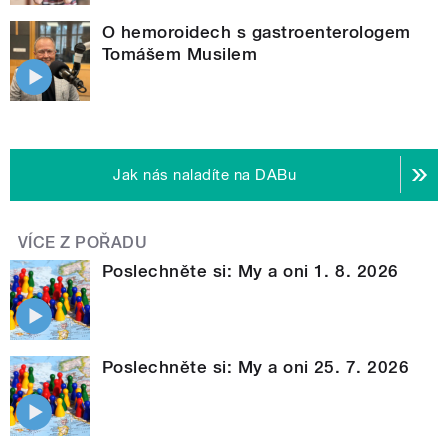
O hemoroidech s gastroenterologem
Tomášem Musilem
Jak nás naladíte na DABu
VÍCE Z POŘADU
Poslechněte si: My a oni 1. 8. 2026
Poslechněte si: My a oni 25. 7. 2026