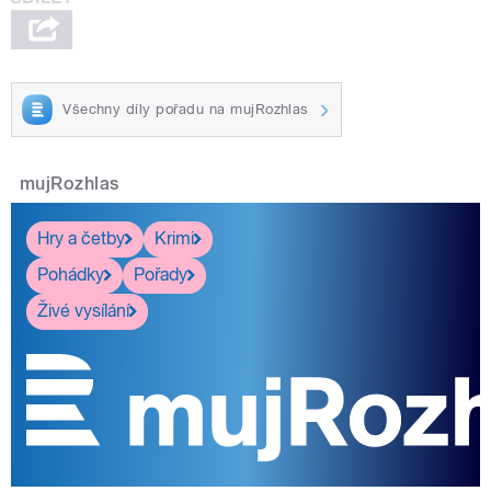
Všechny díly pořadu na mujRozhlas
mujRozhlas
Hry a četby
Krimi
Pohádky
Pořady
Živé vysílání