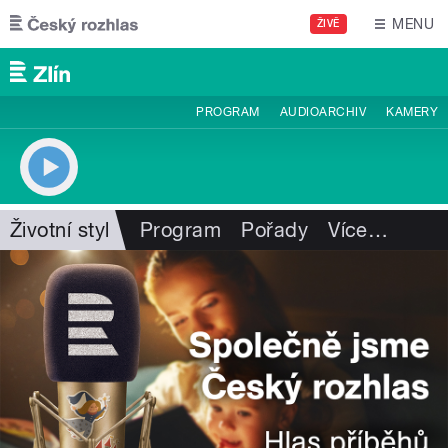
Přejít k hlavnímu obsahu
MENU
ŽIVĚ
PROGRAM
AUDIOARCHIV
KAMERY
Životní styl
Program
Pořady
Více
…