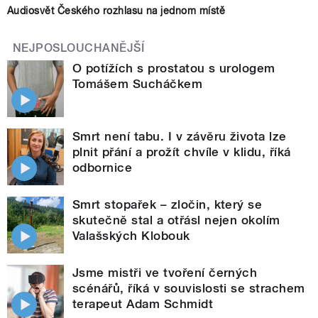
Audiosvět Českého rozhlasu na jednom místě
NEJPOSLOUCHANĚJŠÍ
O potížích s prostatou s urologem
Tomášem Sucháčkem
Smrt není tabu. I v závěru života lze
plnit přání a prožít chvíle v klidu, říká
odbornice
Smrt stopařek – zločin, který se
skutečně stal a otřásl nejen okolím
Valašských Klobouk
Jsme mistři ve tvoření černých
scénářů, říká v souvislosti se strachem
terapeut Adam Schmidt