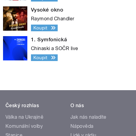
Vysoké okno
Raymond Chandler
Koupit
1. Symfonická
Chinaski a SOČR live
Koupit
Český rozhlas
O nás
Válka na Ukrajině
Jak nás naladíte
Komunální volby
Nápověda
Stanice
Lidé v rádiu