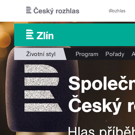
Přejít k hlavnímu obsahu
iRozhlas
Životní styl
Program
Pořady
A