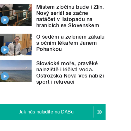
Místem zločinu bude i Zlín.
Nový seriál se začne
natáčet v listopadu na
hranicích se Slovenskem
O šedém a zeleném zákalu
s očním lékařem Janem
Pohankou
Slovácké moře, pravěké
naleziště i léčivá voda.
Ostrožská Nová Ves nabízí
sport i rekreaci
Jak nás naladíte na DABu