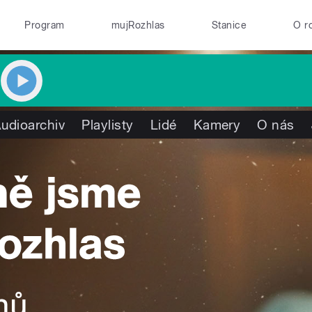
Program
mujRozhlas
Stanice
O r
udioarchiv
Playlisty
Lidé
Kamery
O nás