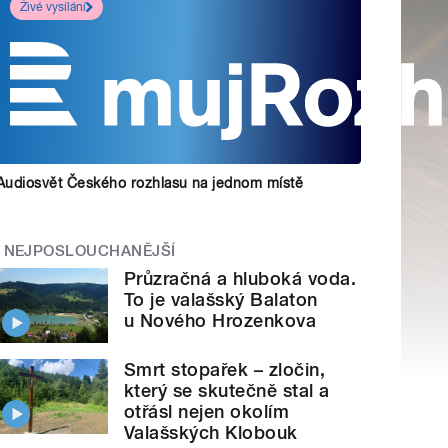
Živé vysílání
Audiosvět Českého rozhlasu na jednom místě
NEJPOSLOUCHANĚJŠÍ
Průzračná a hluboká voda.
To je valašský Balaton
u Nového Hrozenkova
Smrt stopařek – zločin,
který se skutečně stal a
otřásl nejen okolím
Valašských Klobouk