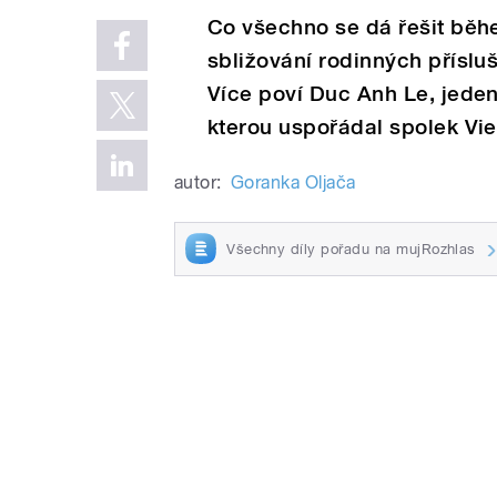
Co všechno se dá řešit běhe
sbližování rodinných příslu
Více poví Duc Anh Le, jeden
kterou uspořádal spolek Vie
autor:
Goranka Oljača
Všechny díly pořadu na mujRozhlas