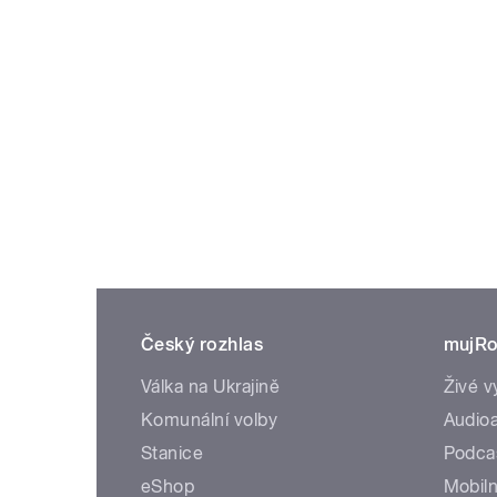
Český rozhlas
mujRo
Válka na Ukrajině
Živé v
Komunální volby
Audioa
Stanice
Podca
eShop
Mobiln