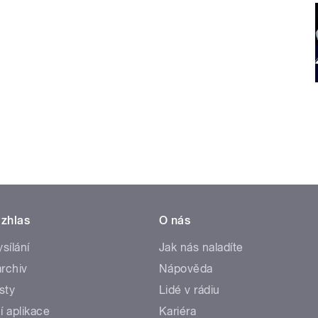
zhlas
O nás
ysílání
Jak nás naladíte
rchiv
Nápověda
sty
Lidé v rádiu
í aplikace
Kariéra