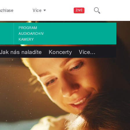
ozhlase
Více
ŽIVĚ
PROGRAM
AUDIOARCHIV
KAMERY
Jak nás naladíte
Koncerty
Více
…