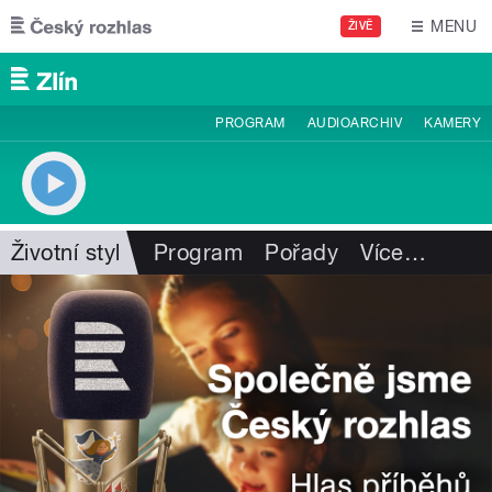
Přejít k hlavnímu obsahu
MENU
ŽIVĚ
PROGRAM
AUDIOARCHIV
KAMERY
Životní styl
Program
Pořady
Více
…