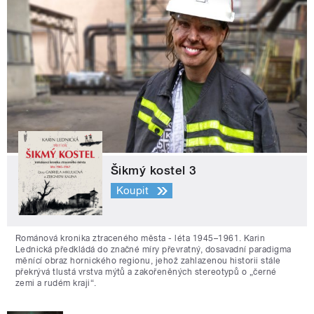
Šikmý kostel 3
Koupit
Románová kronika ztraceného města - léta 1945–1961. Karin
Lednická předkládá do značné míry převratný, dosavadní paradigma
měnící obraz hornického regionu, jehož zahlazenou historii stále
překrývá tlustá vrstva mýtů a zakořeněných stereotypů o „černé
zemi a rudém kraji“.