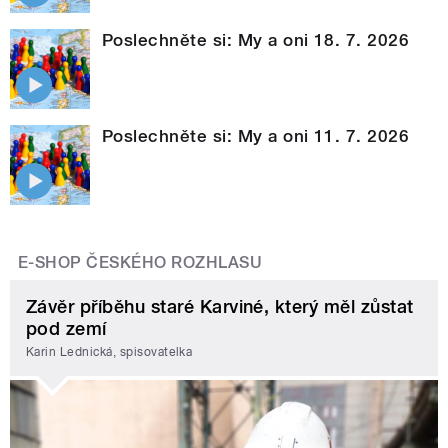
Poslechněte si: My a oni 18. 7. 2026
Poslechněte si: My a oni 11. 7. 2026
E-SHOP ČESKÉHO ROZHLASU
Závěr příběhu staré Karviné, který měl zůstat
pod zemí
Karin Lednická, spisovatelka