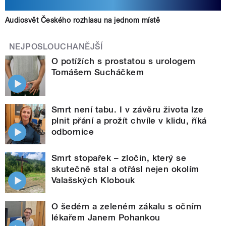
Audiosvět Českého rozhlasu na jednom místě
NEJPOSLOUCHANĚJŠÍ
O potížích s prostatou s urologem
Tomášem Sucháčkem
Smrt není tabu. I v závěru života lze
plnit přání a prožít chvíle v klidu, říká
odbornice
Smrt stopařek – zločin, který se
skutečně stal a otřásl nejen okolím
Valašských Klobouk
O šedém a zeleném zákalu s očním
lékařem Janem Pohankou