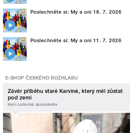
Poslechněte si: My a oni 18. 7. 2026
Poslechněte si: My a oni 11. 7. 2026
E-SHOP ČESKÉHO ROZHLASU
Závěr příběhu staré Karviné, který měl zůstat
pod zemí
Karin Lednická, spisovatelka