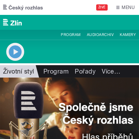
Přejít k hlavnímu obsahu
MENU
ŽIVĚ
PROGRAM
AUDIOARCHIV
KAMERY
Životní styl
Program
Pořady
Více
…