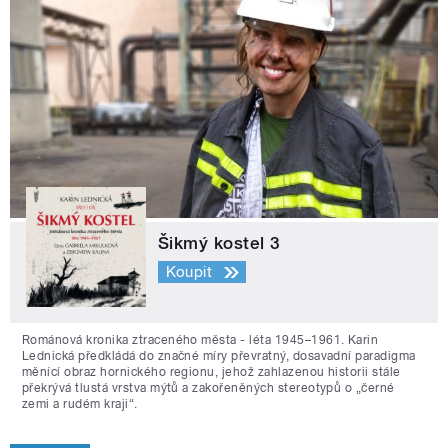
Šikmý kostel 3
Koupit
Románová kronika ztraceného města - léta 1945–1961. Karin
Lednická předkládá do značné míry převratný, dosavadní paradigma
měnící obraz hornického regionu, jehož zahlazenou historii stále
překrývá tlustá vrstva mýtů a zakořeněných stereotypů o „černé
zemi a rudém kraji“.