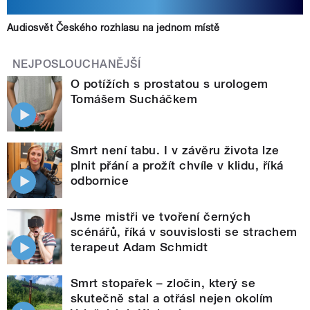
Audiosvět Českého rozhlasu na jednom místě
NEJPOSLOUCHANĚJŠÍ
O potížích s prostatou s urologem
Tomášem Sucháčkem
Smrt není tabu. I v závěru života lze
plnit přání a prožít chvíle v klidu, říká
odbornice
Jsme mistři ve tvoření černých
scénářů, říká v souvislosti se strachem
terapeut Adam Schmidt
Smrt stopařek – zločin, který se
skutečně stal a otřásl nejen okolím