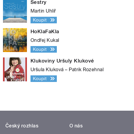
Sestry
Martin Uhlíř
Koupit
HoKlaFaKla
Ondřej Kukal
Koupit
Klukoviny Uršuly Klukové
Uršula Kluková – Patrik Rozehnal
Koupit
Český rozhlas
O nás