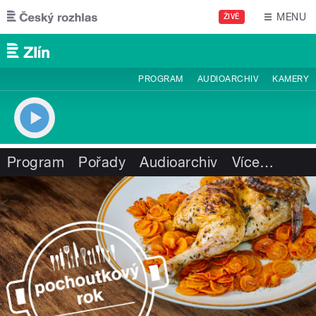
Přejít k hlavnímu obsahu
MENU
ŽIVĚ
PROGRAM
AUDIOARCHIV
KAMERY
Program
Pořady
Audioarchiv
Více
…