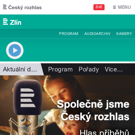
Přejít k hlavnímu obsahu
MENU
ŽIVĚ
PROGRAM
AUDIOARCHIV
KAMERY
Aktuální dění
Program
Pořady
Více
…