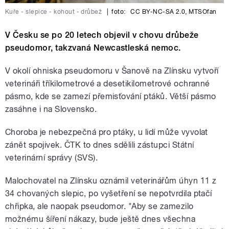
Kuře - slepice - kohout - drůbež
|
foto:
CC BY-NC-SA 2.0
,
MTSOfan
V Česku se po 20 letech objevil v chovu drůbeže
pseudomor, takzvaná Newcastleská nemoc.
V okolí ohniska pseudomoru v Šanově na Zlínsku vytvoří
veterináři tříkilometrové a desetikilometrové ochranné
pásmo, kde se zamezí přemisťování ptáků. Větší pásmo
zasáhne i na Slovensko.
Choroba je nebezpečná pro ptáky, u lidí může vyvolat
zánět spojivek. ČTK to dnes sdělili zástupci Státní
veterinární správy (SVS).
Malochovatel na Zlínsku oznámil veterinářům úhyn 11 z
34 chovaných slepic, po vyšetření se nepotvrdila ptačí
chřipka, ale naopak pseudomor. "Aby se zamezilo
možnému šíření nákazy, bude ještě dnes všechna