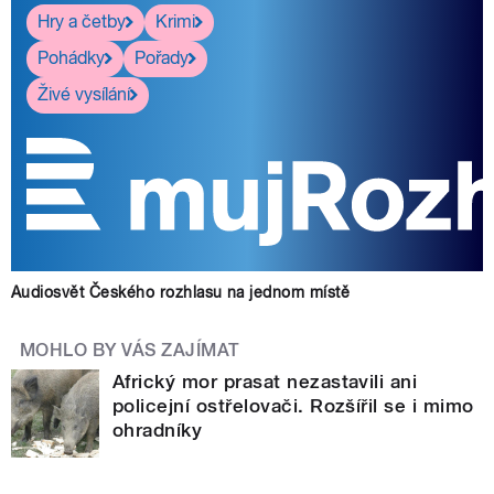
Hry a četby
Krimi
Pohádky
Pořady
Živé vysílání
Audiosvět Českého rozhlasu na jednom místě
MOHLO BY VÁS ZAJÍMAT
Africký mor prasat nezastavili ani
policejní ostřelovači. Rozšířil se i mimo
ohradníky