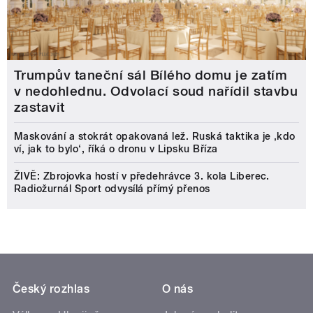
Trumpův taneční sál Bílého domu je zatím
v nedohlednu. Odvolací soud nařídil stavbu
zastavit
Maskování a stokrát opakovaná lež. Ruská taktika je ‚kdo
ví, jak to bylo‘, říká o dronu v Lipsku Bříza
ŽIVĚ: Zbrojovka hostí v předehrávce 3. kola Liberec.
Radiožurnál Sport odvysílá přímý přenos
Český rozhlas
O nás