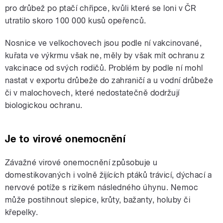
pro drůbež po ptačí chřipce, kvůli které se loni v ČR
utratilo skoro 100 000 kusů opeřenců.
Nosnice ve velkochovech jsou podle ní vakcinované,
kuřata ve výkrmu však ne, měly by však mít ochranu z
vakcinace od svých rodičů. Problém by podle ní mohl
nastat v exportu drůbeže do zahraničí a u vodní drůbeže
či v malochovech, které nedostatečně dodržují
biologickou ochranu.
Je to virové onemocnění
Závažné virové onemocnění způsobuje u
domestikovaných i volně žijících ptáků trávicí, dýchací a
nervové potíže s rizikem následného úhynu. Nemoc
může postihnout slepice, krůty, bažanty, holuby či
křepelky.