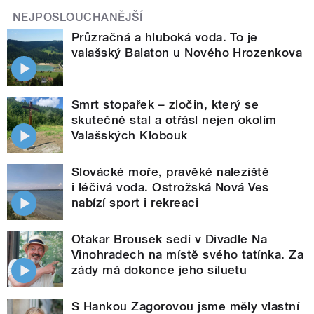
NEJPOSLOUCHANĚJŠÍ
Průzračná a hluboká voda. To je
valašský Balaton u Nového Hrozenkova
Smrt stopařek – zločin, který se
skutečně stal a otřásl nejen okolím
Valašských Klobouk
Slovácké moře, pravěké naleziště
i léčivá voda. Ostrožská Nová Ves
nabízí sport i rekreaci
Otakar Brousek sedí v Divadle Na
Vinohradech na místě svého tatínka. Za
zády má dokonce jeho siluetu
S Hankou Zagorovou jsme měly vlastní