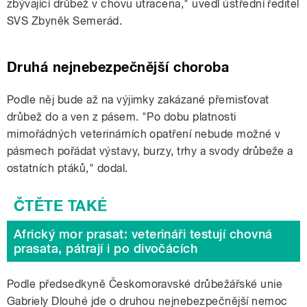
zbývající drůbež v chovu utracena," uvedl ústřední ředitel
SVS Zbyněk Semerád.
Druhá nejnebezpečnější choroba
Podle něj bude až na výjimky zakázané přemisťovat
drůbež do a ven z pásem. "Po dobu platnosti
mimořádných veterinárních opatření nebude možné v
pásmech pořádat výstavy, burzy, trhy a svody drůbeže a
ostatních ptáků," dodal.
Africký mor prasat: veterináři testují chovná
prasata, pátrají i po divočácích
Podle předsedkyně Českomoravské drůbežářské unie
Gabriely Dlouhé jde o druhou nejnebezpečnější nemoc