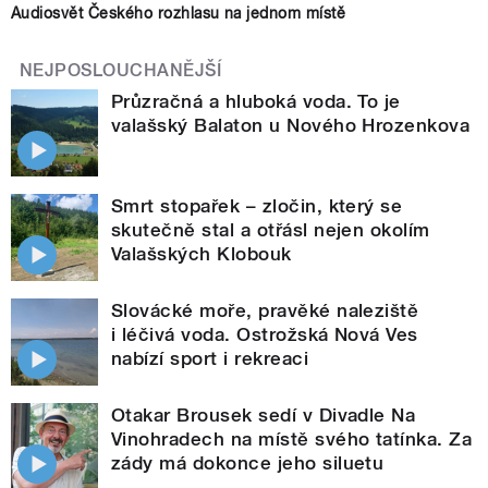
Audiosvět Českého rozhlasu na jednom místě
NEJPOSLOUCHANĚJŠÍ
Průzračná a hluboká voda. To je
valašský Balaton u Nového Hrozenkova
Smrt stopařek – zločin, který se
skutečně stal a otřásl nejen okolím
Valašských Klobouk
Slovácké moře, pravěké naleziště
i léčivá voda. Ostrožská Nová Ves
nabízí sport i rekreaci
Otakar Brousek sedí v Divadle Na
Vinohradech na místě svého tatínka. Za
zády má dokonce jeho siluetu