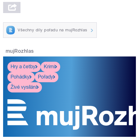
Všechny díly pořadu na mujRozhlas
mujRozhlas
Hry a četby
Krimi
Pohádky
Pořady
Živé vysílání