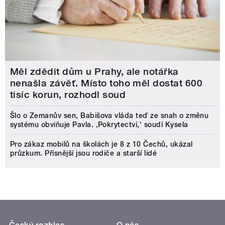
Měl zdědit dům u Prahy, ale notářka
nenašla závěť. Místo toho měl dostat 600
tisíc korun, rozhodl soud
Šlo o Zemanův sen, Babišova vláda teď ze snah o změnu
systému obviňuje Pavla. ‚Pokrytectví,‘ soudí Kysela
Pro zákaz mobilů na školách je 8 z 10 Čechů, ukázal
průzkum. Přísnější jsou rodiče a starší lidé