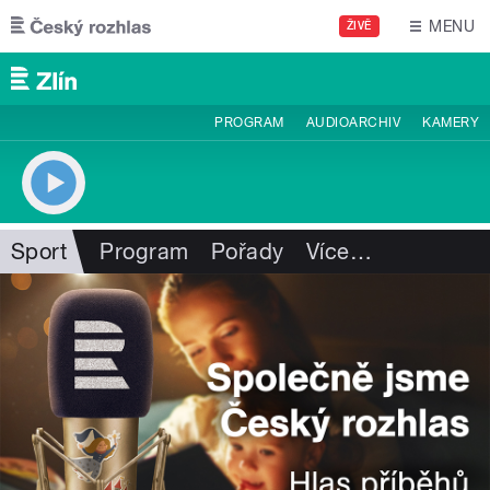
Přejít k hlavnímu obsahu
MENU
ŽIVĚ
PROGRAM
AUDIOARCHIV
KAMERY
Sport
Program
Pořady
Více
…