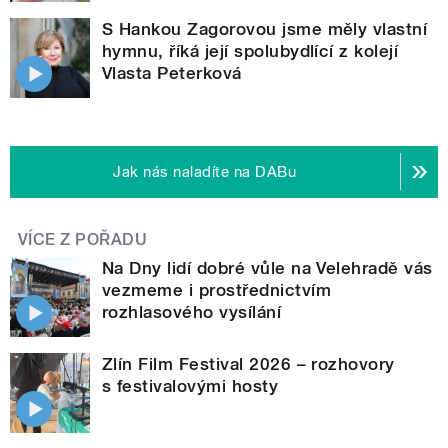
S Hankou Zagorovou jsme měly vlastní
hymnu, říká její spolubydlící z kolejí
Vlasta Peterková
Jak nás naladíte na DABu
VÍCE Z POŘADU
Na Dny lidí dobré vůle na Velehradě vás
vezmeme i prostřednictvím
rozhlasového vysílání
Zlín Film Festival 2026 – rozhovory
s festivalovými hosty