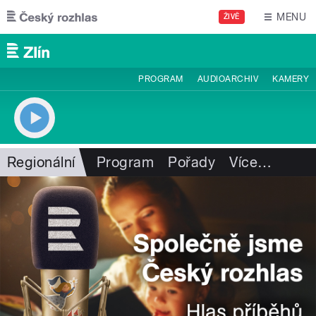
Přejít k hlavnímu obsahu
MENU
ŽIVĚ
PROGRAM
AUDIOARCHIV
KAMERY
Regionální
Program
Pořady
Více
…