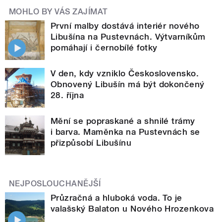
MOHLO BY VÁS ZAJÍMAT
První malby dostává interiér nového
Libušína na Pustevnách. Výtvarníkům
pomáhají i černobílé fotky
V den, kdy vzniklo Československo.
Obnovený Libušín má být dokončený
28. října
Mění se popraskané a shnilé trámy
i barva. Maměnka na Pustevnách se
přizpůsobí Libušínu
NEJPOSLOUCHANĚJŠÍ
Průzračná a hluboká voda. To je
valašský Balaton u Nového Hrozenkova