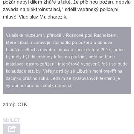
požár nebyl dílem žháře a také, že příčinou požáru nebyla
závada na elektroinstalaci," sdělil vsetínský policejní
mluvčí Vladislav Malcharczik.
Valašské muzeum v přírodě v Rožnově pod Radhoštěm,
které Libušín spravuje, rozhodlo po požáru o obnově
Libušína. Stavba nového Libušína začala v létě 2017, práce
by měly být dokončeny letos na podzim, poté se bude
instalovat gastro zařízení, interiérové vybavení, řešit se bude
kolaudace stavby. Veřejnosti by se Libušín mohl otevřít na
začátku příštího roku. Jedním ze zvažovaných termínů je
výročí požáru na začátku března.
zdroj:
ČTK