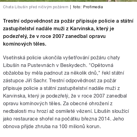
Chata Libušín před ničivým požárem
|
foto:
Profimedia
Trestní odpovědnost za požár připisuje policie a státní
zastupitelství nadále muži z Karvinska, který je
podezřelý, že v roce 2007 zanedbal opravu
komínových těles.
Vsetínská policie ukončila vyšetřování požáru chaty
Libušín na Pustevnách v Beskydech. "Opětovná
obžaloba by měla padnout za několik dnů," řekl státní
zástupce Jiří Sachr. Trestní odpovědnost za požár
připisuje policie a státní zastupitelství nadále muži z
Karvinska, který je podezřelý, že v roce 2007 zanedbal
opravu komínových těles. Za obecné ohrožení z
nedbalosti mu hrozí až osmileté vězení. Libušín sloužící
jako restaurace shořel na počátku března 2014. Jeho
obnova přijde zhruba na 100 milionů korun.