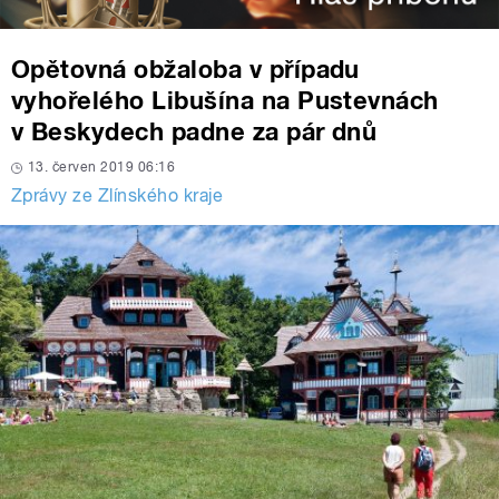
Opětovná obžaloba v případu
vyhořelého Libušína na Pustevnách
v Beskydech padne za pár dnů
13. červen 2019 06:16
Zprávy ze Zlínského kraje