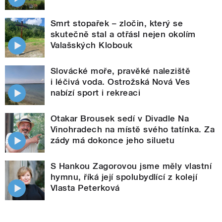
Smrt stopařek – zločin, který se
skutečně stal a otřásl nejen okolím
Valašských Klobouk
Slovácké moře, pravěké naleziště
i léčivá voda. Ostrožská Nová Ves
nabízí sport i rekreaci
Otakar Brousek sedí v Divadle Na
Vinohradech na místě svého tatínka. Za
zády má dokonce jeho siluetu
S Hankou Zagorovou jsme měly vlastní
hymnu, říká její spolubydlící z kolejí
Vlasta Peterková