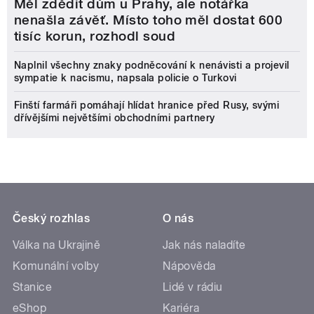
Měl zdědit dům u Prahy, ale notářka
nenašla závěť. Místo toho měl dostat 600
tisíc korun, rozhodl soud
Naplnil všechny znaky podněcování k nenávisti a projevil
sympatie k nacismu, napsala policie o Turkovi
Finští farmáři pomáhají hlídat hranice před Rusy, svými
dřívějšími největšími obchodními partnery
Český rozhlas
O nás
Válka na Ukrajině
Jak nás naladíte
Komunální volby
Nápověda
Stanice
Lidé v rádiu
eShop
Kariéra