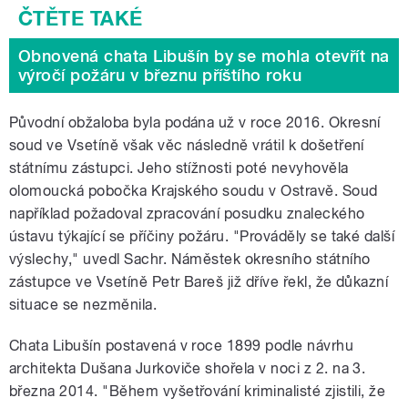
Obnovená chata Libušín by se mohla otevřít na
výročí požáru v březnu příštího roku
Původní obžaloba byla podána už v roce 2016. Okresní
soud ve Vsetíně však věc následně vrátil k došetření
státnímu zástupci. Jeho stížnosti poté nevyhověla
olomoucká pobočka Krajského soudu v Ostravě. Soud
například požadoval zpracování posudku znaleckého
ústavu týkající se příčiny požáru. "Prováděly se také další
výslechy," uvedl Sachr. Náměstek okresního státního
zástupce ve Vsetíně Petr Bareš již dříve řekl, že důkazní
situace se nezměnila.
Chata Libušín postavená v roce 1899 podle návrhu
architekta Dušana Jurkoviče shořela v noci z 2. na 3.
března 2014. "Během vyšetřování kriminalisté zjistili, že