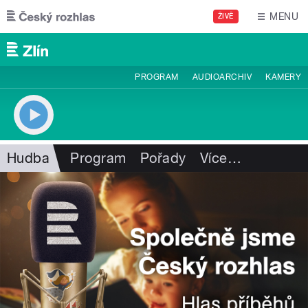
Přejít k hlavnímu obsahu
MENU
ŽIVĚ
PROGRAM
AUDIOARCHIV
KAMERY
Hudba
Program
Pořady
Více
…