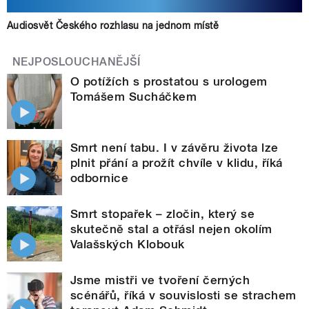
Audiosvět Českého rozhlasu na jednom místě
NEJPOSLOUCHANĚJŠÍ
O potížích s prostatou s urologem
Tomášem Sucháčkem
Smrt není tabu. I v závěru života lze
plnit přání a prožít chvíle v klidu, říká
odbornice
Smrt stopařek – zločin, který se
skutečně stal a otřásl nejen okolím
Valašských Klobouk
Jsme mistři ve tvoření černých
scénářů, říká v souvislosti se strachem