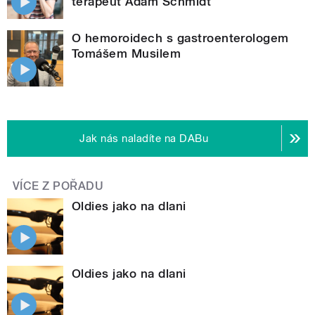
terapeut Adam Schmidt
O hemoroidech s gastroenterologem
Tomášem Musilem
Jak nás naladíte na DABu
VÍCE Z POŘADU
Oldies jako na dlani
Oldies jako na dlani