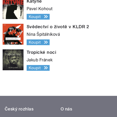
Katyně
Pavel Kohout
Koupit
Svědectví o životě v KLDR 2
Nina Špitálníková
Koupit
Tropické noci
Jakub Fránek
Koupit
Český rozhlas
O nás