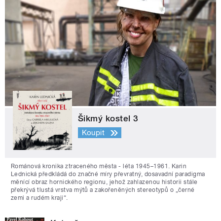
Šikmý kostel 3
Koupit
Románová kronika ztraceného města - léta 1945–1961. Karin
Lednická předkládá do značné míry převratný, dosavadní paradigma
měnící obraz hornického regionu, jehož zahlazenou historii stále
překrývá tlustá vrstva mýtů a zakořeněných stereotypů o „černé
zemi a rudém kraji“.