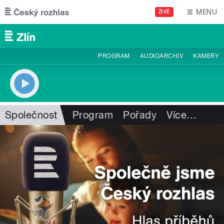
Přejít k hlavnímu obsahu
MENU
ŽIVĚ
PROGRAM
AUDIOARCHIV
KAMERY
Společnost
Program
Pořady
Více
…