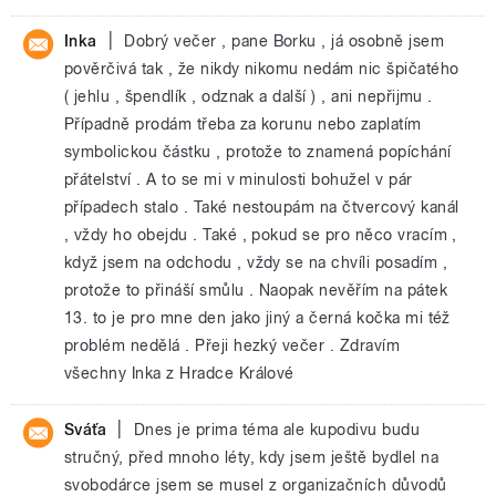
|
Inka
Dobrý večer , pane Borku , já osobně jsem
pověrčivá tak , že nikdy nikomu nedám nic špičatého
( jehlu , špendlík , odznak a další ) , ani nepřijmu .
Případně prodám třeba za korunu nebo zaplatím
symbolickou částku , protože to znamená popíchání
přátelství . A to se mi v minulosti bohužel v pár
případech stalo . Také nestoupám na čtvercový kanál
, vždy ho obejdu . Také , pokud se pro něco vracím ,
když jsem na odchodu , vždy se na chvíli posadím ,
protože to přináší smůlu . Naopak nevěřím na pátek
13. to je pro mne den jako jiný a černá kočka mi též
problém nedělá . Přeji hezký večer . Zdravím
všechny Inka z Hradce Králové
|
Sváťa
Dnes je prima téma ale kupodivu budu
stručný, před mnoho léty, kdy jsem ještě bydlel na
svobodárce jsem se musel z organizačních důvodů