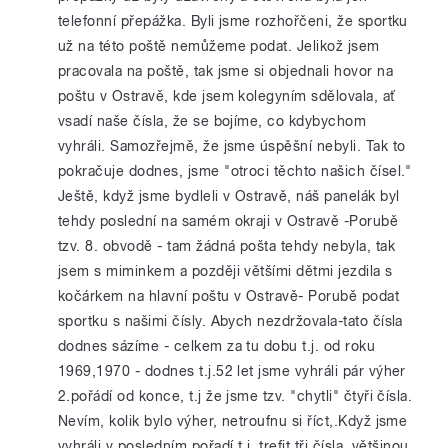
telefonní přepážka. Byli jsme rozhořčeni, že sportku
už na této poště nemůžeme podat. Jelikož jsem
pracovala na poště, tak jsme si objednali hovor na
poštu v Ostravě, kde jsem kolegyním sdělovala, ať
vsadí naše čísla, že se bojíme, co kdybychom
vyhráli. Samozřejmě, že jsme úspěšní nebyli. Tak to
pokračuje dodnes, jsme "otroci těchto našich čísel."
Ještě, když jsme bydleli v Ostravě, náš panelák byl
tehdy poslední na samém okraji v Ostravě -Porubě
tzv. 8. obvodě - tam žádná pošta tehdy nebyla, tak
jsem s miminkem a později většími dětmi jezdila s
kočárkem na hlavní poštu v Ostravě- Porubě podat
sportku s našimi čísly. Abych nezdržovala-tato čísla
dodnes sázíme - celkem za tu dobu t.j. od roku
1969,1970 - dodnes t.j.52 let jsme vyhráli pár výher
2.pořádí od konce, t.j že jsme tzv. "chytli" čtyři čísla.
Nevím, kolik bylo výher, netroufnu si říct,.Když jsme
vyhráli v posledním pořadí t.j. trefit tři čísla, většinou