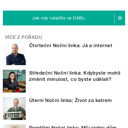
Jak nás naladíte na DABu
VÍCE Z POŘADU
Čtvrteční Noční linka: Já a internet
Středeční Noční linka: Kdybyste mohli
změnit minulost, co byste udělali?
Úterní Noční linka: Život za katrem
Pondělní Noční linka: Můj rodný dům