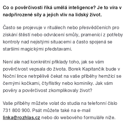
Co o pověrčivosti říká umělá inteligence? Je to víra v
nadpřirozené síly a jejich vliv na lidský život.
Často se projevuje v rituálech nebo přesvědčeních pro
získání štěstí nebo odvrácení smůly, pramenící z potřeby
kontroly nad nejistými situacemi a často spojená se
staršími magickými představami.
Není ale nad konkrétní příklady toho, jak se vám
pověrčivost vepsala do života. Borek Kapitančik bude v
Noční lince netrpělivě čekat na vaše příběhy hemžící se
černými kočkami, čtyřlístky nebo kominíky. Jak vám
pověry a pověrčivost zkomplikovaly život?
Vaše příběhy můžete volat do studia na telefonní číslo
731 800 900. Psát můžete také na e-mail
linka@rozhlas.cz
nebo do webového formuláře níže.