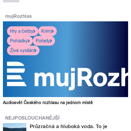
mujRozhlas
Hry a četby
Krimi
Pohádky
Pořady
Živé vysílání
Audiosvět Českého rozhlasu na jednom místě
NEJPOSLOUCHANĚJŠÍ
Průzračná a hluboká voda. To je