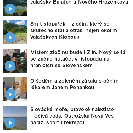
valašský Balaton u Nového Hrozenkova
Smrt stopařek – zločin, který se
skutečně stal a otřásl nejen okolím
Valašských Klobouk
Místem zločinu bude i Zlín. Nový seriál
se začne natáčet v listopadu na
hranicích se Slovenskem
O šedém a zeleném zákalu s očním
lékařem Janem Pohankou
Slovácké moře, pravěké naleziště
i léčivá voda. Ostrožská Nová Ves
nabízí sport i rekreaci