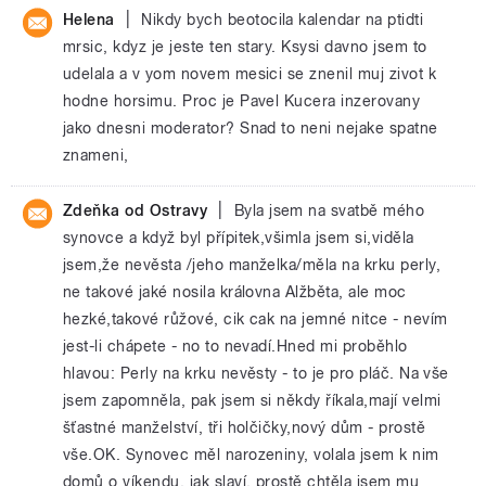
|
Helena
Nikdy bych beotocila kalendar na ptidti
mrsic, kdyz je jeste ten stary. Ksysi davno jsem to
udelala a v yom novem mesici se znenil muj zivot k
hodne horsimu. Proc je Pavel Kucera inzerovany
jako dnesni moderator? Snad to neni nejake spatne
znameni,
|
Zdeňka od Ostravy
Byla jsem na svatbě mého
synovce a když byl přípitek,všimla jsem si,viděla
jsem,že nevěsta /jeho manželka/měla na krku perly,
ne takové jaké nosila královna Alžběta, ale moc
hezké,takové růžové, cik cak na jemné nitce - nevím
jest-li chápete - no to nevadí.Hned mi proběhlo
hlavou: Perly na krku nevěsty - to je pro pláč. Na vše
jsem zapomněla, pak jsem si někdy říkala,mají velmi
šťastné manželství, tři holčičky,nový dům - prostě
vše.OK. Synovec měl narozeniny, volala jsem k nim
domů o víkendu, jak slaví, prostě chtěla jsem mu