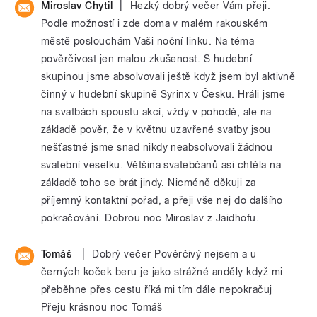
|
Miroslav Chytil
Hezký dobrý večer Vám přeji.
Podle možností i zde doma v malém rakouském
městě poslouchám Vaši noční linku. Na téma
pověrčivost jen malou zkušenost. S hudební
skupinou jsme absolvovali ještě když jsem byl aktivně
činný v hudební skupině Syrinx v Česku. Hráli jsme
na svatbách spoustu akcí, vždy v pohodě, ale na
základě pověr, že v květnu uzavřené svatby jsou
nešťastné jsme snad nikdy neabsolvovali žádnou
svatební veselku. Většina svatebčanů asi chtěla na
základě toho se brát jindy. Nicméně děkuji za
příjemný kontaktní pořad, a přeji vše nej do dalšího
pokračování. Dobrou noc Miroslav z Jaidhofu.
|
Tomáš
Dobrý večer Pověrčivý nejsem a u
černých koček beru je jako strážné anděly když mi
přeběhne přes cestu říká mi tím dále nepokračuj
Přeju krásnou noc Tomáš