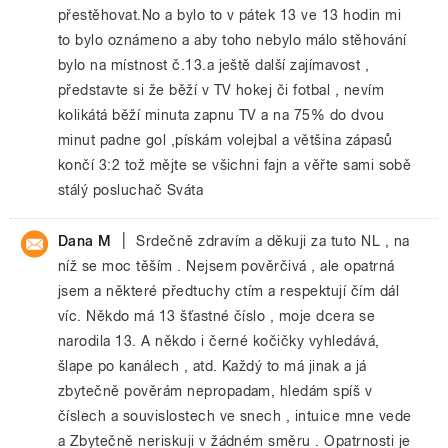
přestěhovat.No a bylo to v pátek 13 ve 13 hodin mi
to bylo oznámeno a aby toho nebylo málo stěhování
bylo na místnost č.13.a ještě další zajímavost ,
představte si že běží v TV hokej či fotbal , nevím
kolikátá běží minuta zapnu TV a na 75% do dvou
minut padne gol ,pískám volejbal a většina zápasů
končí 3:2 tož mějte se všichni fajn a věřte sami sobě
stálý posluchač Sváta
|
Dana M
Srdečně zdravím a děkuji za tuto NL , na
níž se moc těším . Nejsem pověrčivá , ale opatrná
jsem a některé předtuchy ctím a respektují čím dál
víc. Někdo má 13 šťastné číslo , moje dcera se
narodila 13. A někdo i černé kočičky vyhledává,
šlape po kanálech , atd. Každý to má jinak a já
zbytečně pověrám nepropadam, hledám spíš v
číslech a souvislostech ve snech , intuice mne vede
a Zbytečně neriskuji v žádném směru . Opatrnosti je