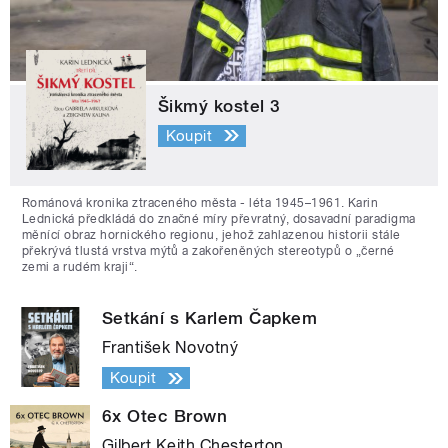
Šikmý kostel 3
Koupit
Románová kronika ztraceného města - léta 1945–1961. Karin
Lednická předkládá do značné míry převratný, dosavadní paradigma
měnící obraz hornického regionu, jehož zahlazenou historii stále
překrývá tlustá vrstva mýtů a zakořeněných stereotypů o „černé
zemi a rudém kraji“.
Setkání s Karlem Čapkem
František Novotný
Koupit
6x Otec Brown
Gilbert Keith Chesterton