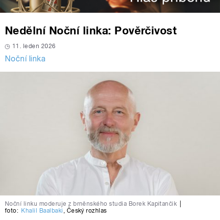
Nedělní Noční linka: Pověrčivost
11. leden 2026
Noční linka
Noční linku moderuje z brněnského studia Borek Kapitančik
|
foto:
Khalil Baalbaki
,
Český rozhlas