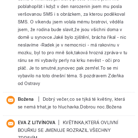
poblahopřát i když v den narozenin jsem mu posla
veršovanou SMS i s obrázkem, za kterou poděkoval
SMS. O víkendu jsem volala mému bratrovi, věděla
jsem, že rodina bude slavit,že jsou všichni doma v
domě u synovce.Jaké bylo zjištění, brácha říkal - nic
neslavíme -Radek je v nemocnici - má rakovinu v
mozku, byl to pro mně šok,taková hrozná zpráva-v tu
ránu se mi vybavily perly na krku nevěst - oči pro
pláč. Je to smutné,synovec pak zemřel.To se mi
vybavilo na toto dnešní téma. S pozdravem Zdeňka
od Ostravy
|
Božena
Dobrý večer,co se týká té květiny, která
se nemá trhat,je to hluchavka.Dobrou noc.Božena
|
EVA Z LITVÍNOVA
KVĚTINKA,KTERÁ OVLIVNÍ
BOUŘKU SE JMENUJE ROZRAZIL.VŠECHNY
ZDRAVÍM.