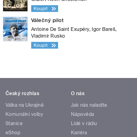
Koupit
Válečný pilot
Antoine De Saint Exupéry, Igor Bareš,
Vladimír Rusko
Koupit
Český rozhlas
O nás
Válka na Ukrajině
Jak nás naladíte
Komunální volby
Nápověda
Stanice
Lidé v rádiu
eShop
Kariéra