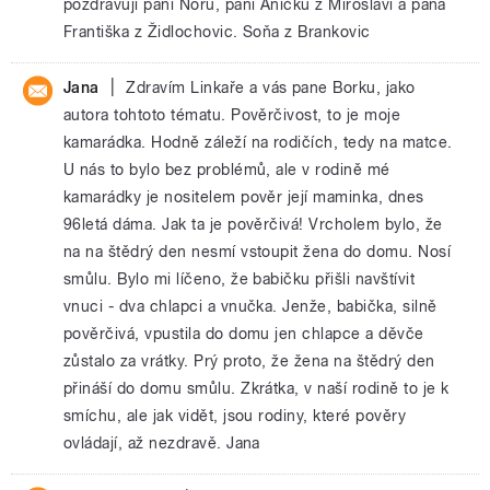
pozdravuji paní Noru, paní Aničku z Miroslavi a pana
Františka z Židlochovic. Soňa z Brankovic
|
Jana
Zdravím Linkaře a vás pane Borku, jako
autora tohtoto tématu. Pověrčivost, to je moje
kamarádka. Hodně záleží na rodičích, tedy na matce.
U nás to bylo bez problémů, ale v rodině mé
kamarádky je nositelem pověr její maminka, dnes
96letá dáma. Jak ta je pověrčivá! Vrcholem bylo, že
na na štědrý den nesmí vstoupit žena do domu. Nosí
smůlu. Bylo mi líčeno, že babičku přišli navštívit
vnuci - dva chlapci a vnučka. Jenže, babička, silně
pověrčivá, vpustila do domu jen chlapce a děvče
zůstalo za vrátky. Prý proto, že žena na štědrý den
přináší do domu smůlu. Zkrátka, v naší rodině to je k
smíchu, ale jak vidět, jsou rodiny, které pověry
ovládají, až nezdravě. Jana