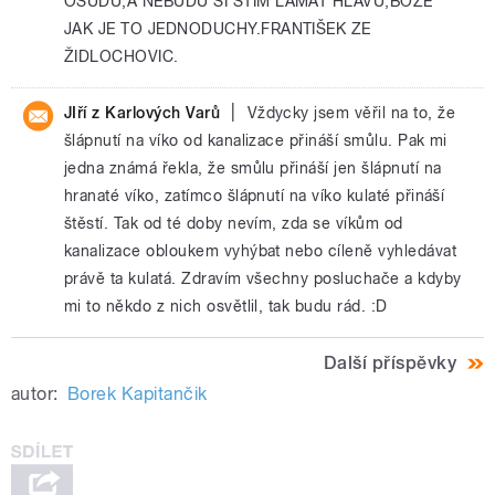
OSUDU,A NEBUDU SI STÍM LÁMAT HLAVU,BOŽE
JAK JE TO JEDNODUCHY.FRANTIŠEK ZE
ŽIDLOCHOVIC.
|
JIří z Karlových Varů
Vždycky jsem věřil na to, že
šlápnutí na víko od kanalizace přináší smůlu. Pak mi
jedna známá řekla, že smůlu přináší jen šlápnutí na
hranaté víko, zatímco šlápnutí na víko kulaté přináší
štěstí. Tak od té doby nevím, zda se víkům od
kanalizace obloukem vyhýbat nebo cíleně vyhledávat
právě ta kulatá. Zdravím všechny posluchače a kdyby
mi to někdo z nich osvětlil, tak budu rád. :D
Další příspěvky
autor:
Borek Kapitančik