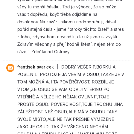
vždy tu menší částku. Teď je výhoda, že se může
vsadit dopředu, když třeba odjíždíme na
dovolenou.Na závěr -nikomu nedoporučuji, dávat
pořád stejná čísla - jsme "otroky těchto čísel" a stres
z toho, kdybychom nevsadili, ale už jsme si zvykli.
Zdravím všechny a přejí hodně štěstí, nejen těm co
sázejí. Zdeňka od Ostravy
|
frantisek svaricek
DOBRÝ VEČER P.BORKU A
POSL.N.L. PROTOŽE JÁ VĚŘÍM V OSUD,TAKŽE JE V
TOM MOŽNÁ AJI TA POVĚRČIVOST. ROZDÍL JE
VTOM,ŽE OSUD SE VÁM ODVÍJI VTEŘINU PO
VTEŘINĚ A NÉLZE HO NĚJAK OVLIVNIT,TOJE
PROSTĚ OSUD. POVĚRČIVOST,TOJE TROCHU JINÁ
ZÁLEŽITOST NEŽ OSUD,ALE MÁ V OSUDU TAKY
SVOJE MÍSTO,ALE NÉ TAK PŘESNĚ VYMEZENÉ
JAKO JE OSUD. TAK ŽE VŠECHNO NECHÁM