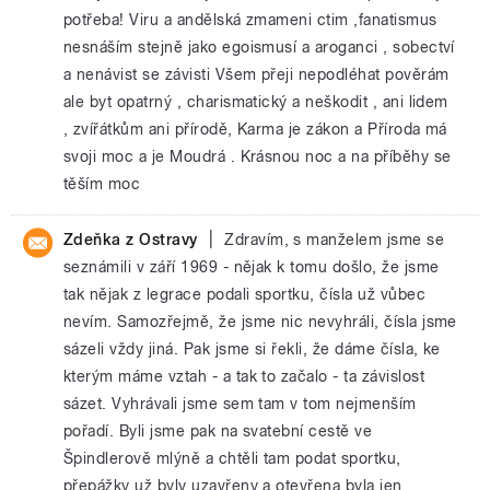
potřeba! Viru a andělská zmameni ctim ,fanatismus
nesnáším stejně jako egoismusí a aroganci , sobectví
a nenávist se závisti Všem přeji nepodléhat pověrám
ale byt opatrný , charismatický a neškodit , ani lidem
, zvířátkům ani přírodě, Karma je zákon a Příroda má
svoji moc a je Moudrá . Krásnou noc a na příběhy se
těším moc
|
Zdeňka z Ostravy
Zdravím, s manželem jsme se
seznámili v září 1969 - nějak k tomu došlo, že jsme
tak nějak z legrace podali sportku, čísla už vůbec
nevím. Samozřejmě, že jsme nic nevyhráli, čísla jsme
sázeli vždy jiná. Pak jsme si řekli, že dáme čísla, ke
kterým máme vztah - a tak to začalo - ta závislost
sázet. Vyhrávali jsme sem tam v tom nejmenším
pořadí. Byli jsme pak na svatební cestě ve
Špindlerově mlýně a chtěli tam podat sportku,
přepážky už byly uzavřeny a otevřena byla jen