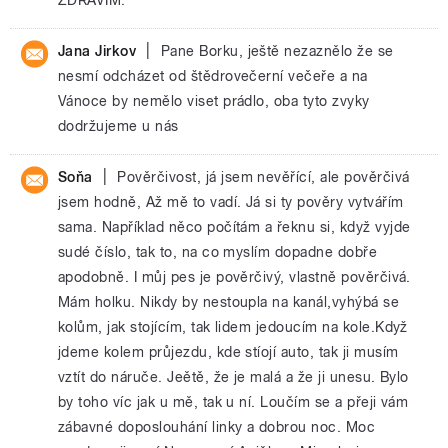
|
Jana Jirkov
Pane Borku, ještě nezaznělo že se
nesmí odcházet od štědrovečerní večeře a na
Vánoce by nemělo viset prádlo, oba tyto zvyky
dodržujeme u nás
|
Soňa
Pověrčivost, já jsem nevěřící, ale pověrčivá
jsem hodně, Až mě to vadí. Já si ty pověry vytvářím
sama. Například něco počítám a řeknu si, když vyjde
sudé číslo, tak to, na co myslím dopadne dobře
apodobně. I můj pes je pověrčivý, vlastně pověrčivá.
Mám holku. Nikdy by nestoupla na kanál,vyhýbá se
kolům, jak stojícím, tak lidem jedoucím na kole.Když
jdeme kolem průjezdu, kde stíojí auto, tak ji musím
vztít do náruče. Jeětě, že je malá a že ji unesu. Bylo
by toho víc jak u mě, tak u ní. Loučím se a přeji vám
zábavné doposlouhání linky a dobrou noc. Moc