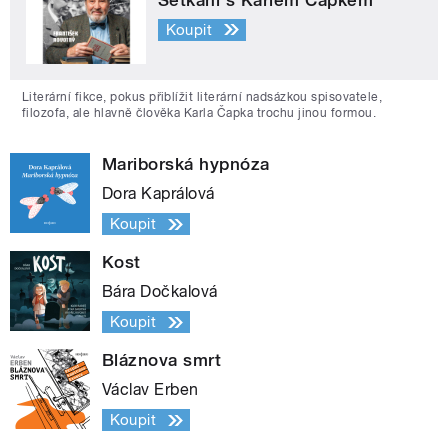
Setkání s Karlem Čapkem
Koupit
Literární fikce, pokus přiblížit literární nadsázkou spisovatele,
filozofa, ale hlavně člověka Karla Čapka trochu jinou formou.
Mariborská hypnóza
Dora Kaprálová
Koupit
Kost
Bára Dočkalová
Koupit
Bláznova smrt
Václav Erben
Koupit