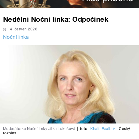
Nedělní Noční linka: Odpočinek
14. červen 2026
Noční linka
Moderátorka Noční linky Jitka Lukešová
|
foto:
Khalil Baalbaki
,
Český
rozhlas