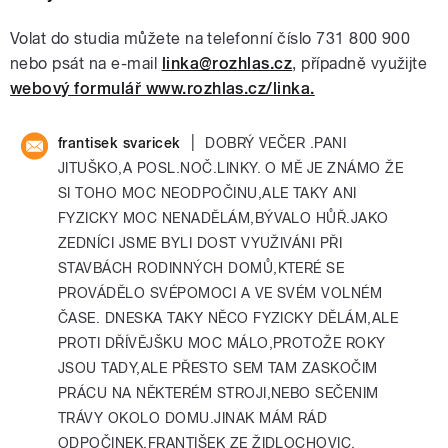
Volat do studia můžete na telefonní číslo 731 800 900
nebo psát na e-mail
linka@rozhlas.cz
, případně využijte
webový formulář www.rozhlas.cz/linka.
|
frantisek svaricek
DOBRÝ VEČER .PANI
JITUŠKO,A POSL.NOČ.LINKY. O MĚ JE ZNÁMO ŽE
SI TOHO MOC NEODPOČINU,ALE TAKY ANI
FYZICKY MOC NENADĚLÁM,BÝVALO HŮŘ.JAKO
ZEDNÍCI JSME BYLI DOST VYUŽIVÁNI PŘI
STAVBÁCH RODINNÝCH DOMŮ,KTERÉ SE
PROVÁDĚLO SVÉPOMOCI A VE SVÉM VOLNÉM
ČASE. DNESKA TAKY NĚCO FYZICKY DĚLÁM,ALE
PROTI DŘÍVĚJŠKU MOC MÁLO,PROTOŽE ROKY
JSOU TADY,ALE PŘESTO SEM TAM ZASKOČIM
PRÁCU NA NĚKTERÉM STROJI,NEBO SEČENIM
TRÁVY OKOLO DOMU.JINAK MÁM RÁD
ODPOČINEK.FRANTIŠEK ZE ŽIDLOCHOVIC.