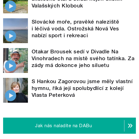
Valašských Klobouk
Slovácké moře, pravěké naleziště
i léčivá voda. Ostrožská Nová Ves
nabízí sport i rekreaci
Otakar Brousek sedí v Divadle Na
Vinohradech na místě svého tatínka. Za
zády má dokonce jeho siluetu
S Hankou Zagorovou jsme měly vlastní
hymnu, říká její spolubydlící z kolejí
Vlasta Peterková
Jak nás naladíte na DABu