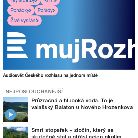
Hry a četby
Krimi
Pohádky
Pořady
Živé vysílání
Audiosvět Českého rozhlasu na jednom místě
NEJPOSLOUCHANĚJŠÍ
Průzračná a hluboká voda. To je
valašský Balaton u Nového Hrozenkova
Smrt stopařek – zločin, který se
skutečně stal a otřásl nejen okolím