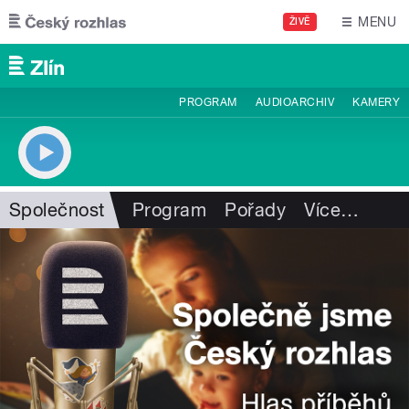
Přejít k hlavnímu obsahu
MENU
ŽIVĚ
PROGRAM
AUDIOARCHIV
KAMERY
Společnost
Program
Pořady
Více
…