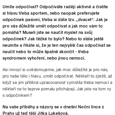
Umíte odpočívat? Odpočíváte raději aktivně a čistíte
si hlavu třeba sportem, nebo naopak preferujete
odpočinek pasivní, třeba si dáte tzv. „dvacet“. Jak je
pro vás důležité umět odpočívat a jak moc vám to
pomáhá? Museli jste se naučit myslet na svůj
odpočinek? Jak těžké to bylo? Nebo to stále ještě
neumíte a říkáte si, že je ten nejvyšší čas odpočívat se
naučit nebo to může špatně skončit - třeba
syndromem vyhoření, nebo jinou nemocí.
Asi mnozí si uvědomujeme, jak moc důležité je pro nás,
pro naše tělo i hlavu, umět odpočívat. Někteří to zjistili, až
když se jim přílišná upracovanost vymstila třeba nemocí a
někteří na to teprve pomalu přicházejí. Jak jste na tom vy
s odpočinkem?
Na vaše příběhy a názory se v dnešní Noční lince z
Prahy už teď těší Jitka Lukešová.