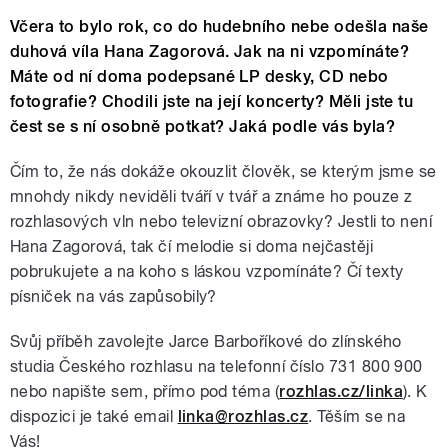
Včera to bylo rok, co do hudebního nebe odešla naše
duhová víla Hana Zagorová. Jak na ni vzpomínáte?
Máte od ní doma podepsané LP desky, CD nebo
fotografie? Chodili jste na její koncerty? Měli jste tu
čest se s ní osobně potkat? Jaká podle vás byla?
Čím to, že nás dokáže okouzlit člověk, se kterým jsme se
mnohdy nikdy neviděli tváří v tvář a známe ho pouze z
rozhlasových vln nebo televizní obrazovky? Jestli to není
Hana Zagorová, tak čí melodie si doma nejčastěji
pobrukujete a na koho s láskou vzpomínáte? Čí texty
písniček na vás zapůsobily?
Svůj příběh zavolejte Jarce Barboříkové do zlínského
studia Českého rozhlasu na telefonní číslo 731 800 900
nebo napište sem, přímo pod téma (
rozhlas.cz/linka
). K
dispozici je také email
linka@rozhlas.cz
. Těším se na
Vás!