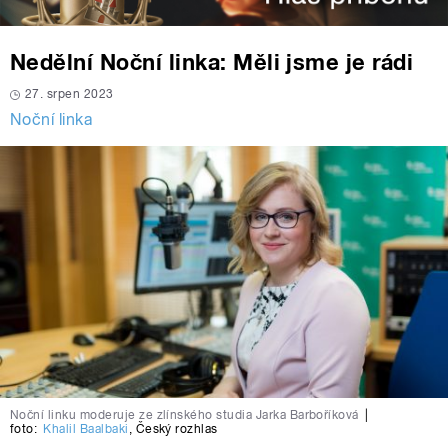
Nedělní Noční linka: Měli jsme je rádi
27. srpen 2023
Noční linka
Noční linku moderuje ze zlínského studia Jarka Barboříková
|
foto:
Khalil Baalbaki
,
Český rozhlas