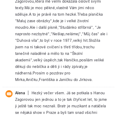
Zagorovou,která mě velmi dokázala oslovit svými
texty.Má je moc pěkné,vlastně Vám jimi něco
sděluje.A to je právě na tom hezké.Třeba písnička
"Maluj zase obrázky",kde je i velké životní
moudro.Ale i další písně,"Studánko stříbrná", "Je
naprosto nezbytné","Nešlap,nelámej","Můj čas" ale i
"Duhová víla",to byl v roce 1977,velký hit.Složila
jsem na ni takové cvičení s třetí třídou,trochu
tanečně naladěné a mělo to na "Školní
akademii",velký úspěch,tak Haničko,posílám veliké
děkuji do nebíčka a děti ji i rády zpívaly,je
nádherná.Prosím o pozdrav pro
Mirka,Aničku,Františka a Janičku do Jirkova.
|
Alena
Hezký večer všem. Já se potkala s Hanou
Zagorovou jen jednou a to je tak čtyřicet let, to jsme
ji ještě tak moc neznali. Bratr je muzikant a natáčela
se nějaká show v Praze a byli tam snad všichni