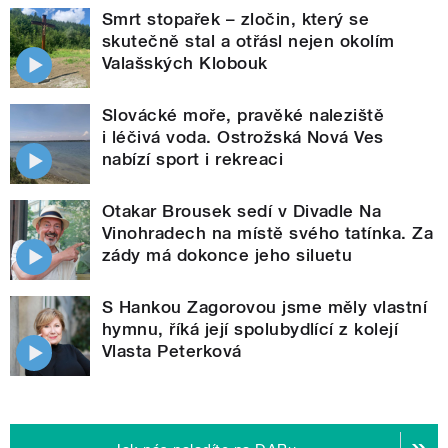
Smrt stopařek – zločin, který se
skutečně stal a otřásl nejen okolím
Valašských Klobouk
Slovácké moře, pravěké naleziště
i léčivá voda. Ostrožská Nová Ves
nabízí sport i rekreaci
Otakar Brousek sedí v Divadle Na
Vinohradech na místě svého tatínka. Za
zády má dokonce jeho siluetu
S Hankou Zagorovou jsme měly vlastní
hymnu, říká její spolubydlící z kolejí
Vlasta Peterková