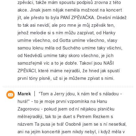
zpěváci, takže mám spoustu podpisů zrovna z této
akce. Jinak jsem nějak neměla možnost na koncert
jít, ale přesto to byla PANÍ ZPĚVAČKA. Dnešní mládež
to tak asi nevidí, ale pro mne je můj zpěvák ten,
jehož melodie si s ním můžu zazpívat, od Hanky
umíme všechno, od Gotta umíme všechno, vlasy
samou loknu měla od Suchého umíme taky všichni,
od Nedvědů umíme taky skoro všechno, je jich
samozřejmě víc a to je dobře. Takoví jsou NAŠI
ZPĚVÁCI, které máme nejradši, že hned jak spustí
první tóny písně, už si je můžeme zpívat s nimi.
|
Marek
"Tom a Jerry jdou, k nám teď s náladou -
hurá!" - to je moje první vzpomínka na Hanu
Zagorovou - pokud jsem od ní nějakou písničku
mělnejraději, tak to je duet s Petrem Rezkem s
názvem Ta pusa je tvá! Osobně jsem se s ní nesetkal,
ani na jejím koncertě jsem nikdy nebyl, i když měla v