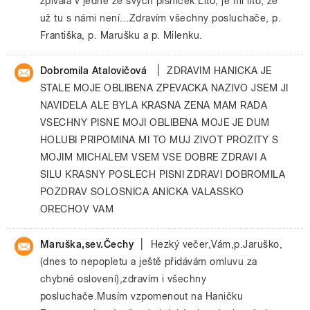
zpívala v jedné ze svých písniček Líto, je mi líto, že
už tu s námi není...Zdravím všechny posluchače, p.
Františka, p. Marušku a p. Milenku.
|
Dobromila Atalovičová
ZDRAVIM HANICKA JE
STALE MOJE OBLIBENA ZPEVACKA NAZIVO JSEM JI
NAVIDELA ALE BYLA KRASNA ZENA MAM RADA
VSECHNY PISNE MOJI OBLIBENA MOJE JE DUM
HOLUBI PRIPOMINA MI TO MUJ ZIVOT PROZITY S
MOJIM MICHALEM VSEM VSE DOBRE ZDRAVI A
SILU KRASNY POSLECH PISNI ZDRAVI DOBROMILA
POZDRAV SOLOSNICA ANICKA VALASSKO
ORECHOV VAM
|
Maruška,sev.Čechy
Hezký večer,Vám,p.Jaruško,
(dnes to nepopletu a ještě přidávám omluvu za
chybné oslovení),zdravím i všechny
posluchače.Musím vzpomenout na Haničku