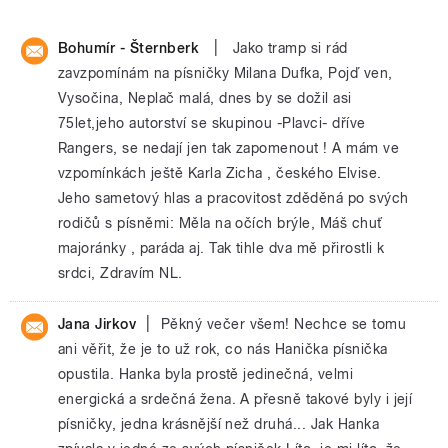
|
Bohumír - Šternberk
Jako tramp si rád
zavzpomínám na písničky Milana Dufka, Pojď ven,
Vysočina, Neplač malá, dnes by se dožil asi
75let,jeho autorství se skupinou -Plavci- dříve
Rangers, se nedají jen tak zapomenout ! A mám ve
vzpomínkách ještě Karla Zicha , českého Elvise.
Jeho sametový hlas a pracovitost zděděná po svých
rodičů s písněmi: Měla na očích brýle, Máš chuť
majoránky , paráda aj. Tak tihle dva mě přirostli k
srdci, Zdravím NL.
|
Jana Jirkov
Pěkný večer všem! Nechce se tomu
ani věřit, že je to už rok, co nás Hanička písnička
opustila. Hanka byla prostě jedinečná, velmi
energická a srdečná žena. A přesně takové byly i její
písničky, jedna krásnější než druhá... Jak Hanka