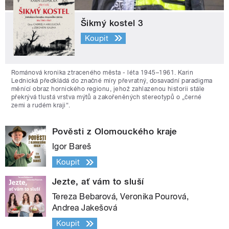
Šikmý kostel 3
Koupit
Románová kronika ztraceného města - léta 1945–1961. Karin
Lednická předkládá do značné míry převratný, dosavadní paradigma
měnící obraz hornického regionu, jehož zahlazenou historii stále
překrývá tlustá vrstva mýtů a zakořeněných stereotypů o „černé
zemi a rudém kraji“.
Pověsti z Olomouckého kraje
Igor Bareš
Koupit
Jezte, ať vám to sluší
Tereza Bebarová, Veronika Pourová,
Andrea Jakešová
Koupit