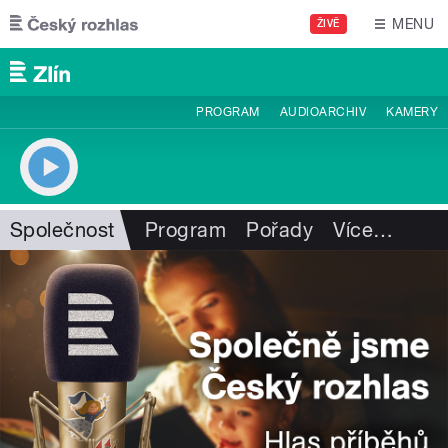
Přejít k hlavnímu obsahu
MENU
ŽIVĚ
PROGRAM
AUDIOARCHIV
KAMERY
Společnost
Program
Pořady
Více
…