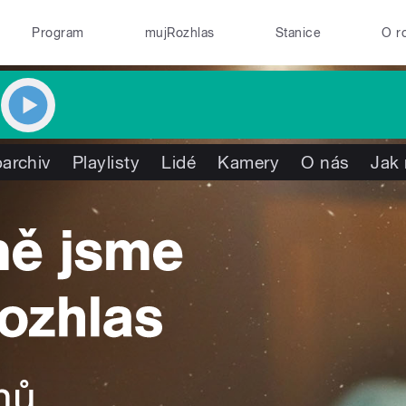
Program
mujRozhlas
Stanice
O r
archiv
Playlisty
Lidé
Kamery
O nás
Jak 