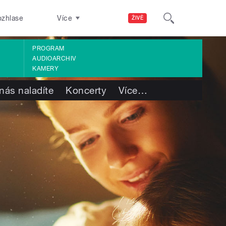
ozhlase
Více
ŽIVĚ
PROGRAM
AUDIOARCHIV
KAMERY
nás naladíte
Koncerty
Více
…