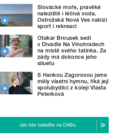
Slovácké moře, pravěké
naleziště i léčivá voda.
Ostrožská Nová Ves nabízí
sport i rekreaci
Otakar Brousek sedí
v Divadle Na Vinohradech
na místě svého tatínka. Za
zády má dokonce jeho
siluetu
S Hankou Zagorovou jsme
měly vlastní hymnu, říká její
spolubydlící z kolejí Vlasta
Peterková
Jak nás naladíte na DABu