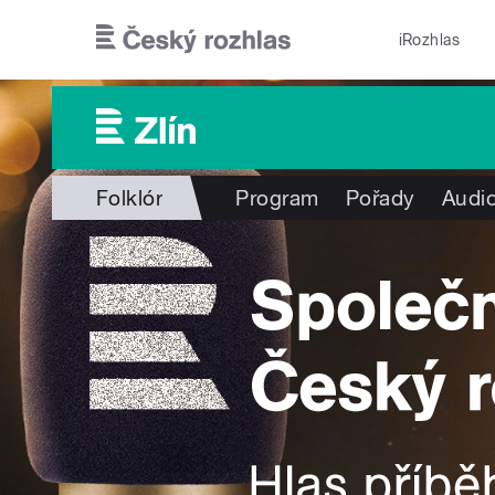
Přejít k hlavnímu obsahu
iRozhlas
Folklór
Program
Pořady
Audio