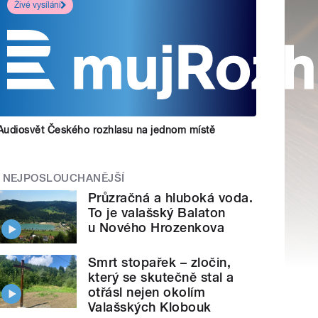
Živé vysílání
Audiosvět Českého rozhlasu na jednom místě
NEJPOSLOUCHANĚJŠÍ
Průzračná a hluboká voda.
To je valašský Balaton
u Nového Hrozenkova
Smrt stopařek – zločin,
který se skutečně stal a
otřásl nejen okolím
Valašských Klobouk