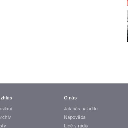
zhlas
O nás
ysílání
Jak nás naladíte
rchiv
Nápověda
sty
Lidé v rádiu