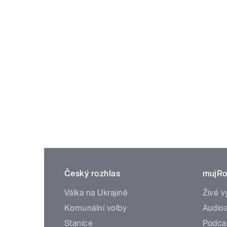
Český rozhlas
mujRo
Válka na Ukrajině
Živé v
Komunální volby
Audioa
Stanice
Podca