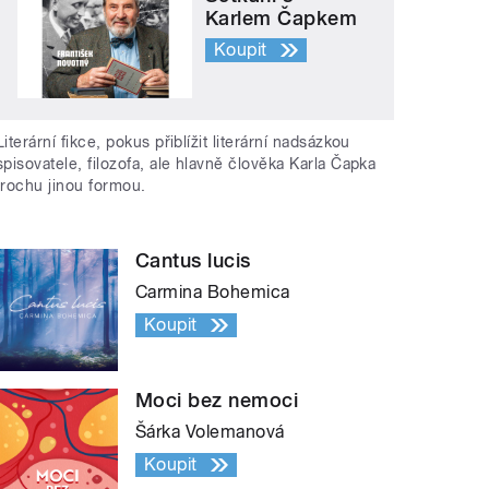
Karlem Čapkem
Koupit
Literární fikce, pokus přiblížit literární nadsázkou
spisovatele, filozofa, ale hlavně člověka Karla Čapka
trochu jinou formou.
Cantus lucis
Carmina Bohemica
Koupit
Moci bez nemoci
Šárka Volemanová
Koupit