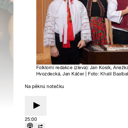
Folklorní redakce (zleva): Jan Kosík, Anežk
Hvozdecká, Jan Káčer | Foto:
Khalil Baalba
Na pěknú notečku
25:00