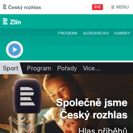
Přejít k hlavnímu obsahu
MENU
ŽIVĚ
PROGRAM
AUDIOARCHIV
KAMERY
Sport
Program
Pořady
Více
…