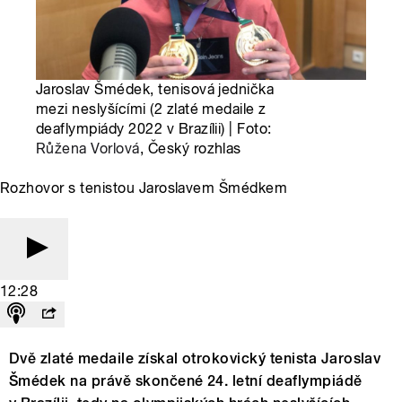
Jaroslav Šmédek, tenisová jednička
mezi neslyšícími (2 zlaté medaile z
deaflympiády 2022 v Brazílii) | Foto:
Růžena Vorlová
, Český rozhlas
Rozhovor s tenistou Jaroslavem Šmédkem
12:28
Dvě zlaté medaile získal otrokovický tenista Jaroslav
Šmédek na právě skončené 24. letní deaflympiádě