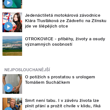
Jedenáctiletá motokárová závodnice
Klára Tlusťáková ze Zádveřic na Zlínsku
jde ve šlépějích otce
OTROKOVICE - příběhy, životy a osudy
významných osobností
NEJPOSLOUCHANĚJŠÍ
O potížích s prostatou s urologem
Tomášem Sucháčkem
Smrt není tabu. I v závěru života lze
plnit přání a prožít chvíle v klidu, říká