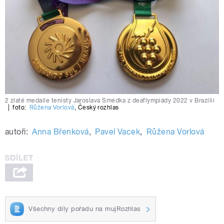
2 zlaté medaile tenisty Jaroslava Šmédka z deaflympiády 2022 v Brazílii
|
foto:
Růžena Vorlová
,
Český rozhlas
autoři:
Anna Břenková
,
Pavel Vacek
,
Růžena Vorlová
Všechny díly pořadu na mujRozhlas