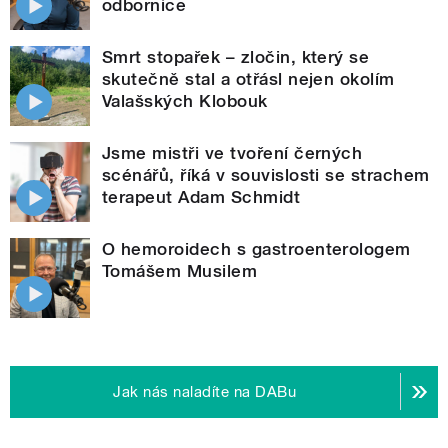
odbornice
Smrt stopařek – zločin, který se
skutečně stal a otřásl nejen okolím
Valašských Klobouk
Jsme mistři ve tvoření černých
scénářů, říká v souvislosti se strachem
terapeut Adam Schmidt
O hemoroidech s gastroenterologem
Tomášem Musilem
Jak nás naladíte na DABu