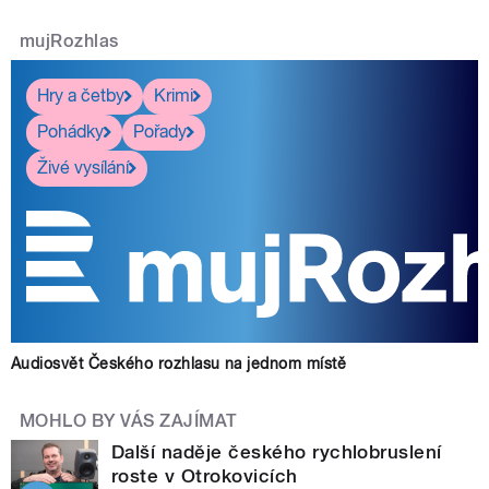
mujRozhlas
Hry a četby
Krimi
Pohádky
Pořady
Živé vysílání
Audiosvět Českého rozhlasu na jednom místě
MOHLO BY VÁS ZAJÍMAT
Další naděje českého rychlobruslení
roste v Otrokovicích