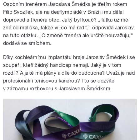
Osobním trenérem Jaroslava Šmédka je třetím rokem
Filip Svozílek, ale na deaflympiádě v Brazílii mu dělal
doprovod a trenéra otec. Jaký byl kouč? „Taťka už mě
zná od malička, takže ví, co má radit,“ odpovídá Jaroslav
na tuto otázku. „O změně trenéra ale určitě neuvažuju,“
dodává se smíchem.
Díky kochleárnímu implantátu hraje Jaroslav Šmédek i se
soupeři, kteří žádný handicap nemají. Jaký je v tom
rozdíl? A jaké má plány a cíle do budoucna? Uvažuje nad
profesionální tenisovou kariérou? I to se dozvíte
v záznamu rozhovoru s Jaroslavem Šmédkem.