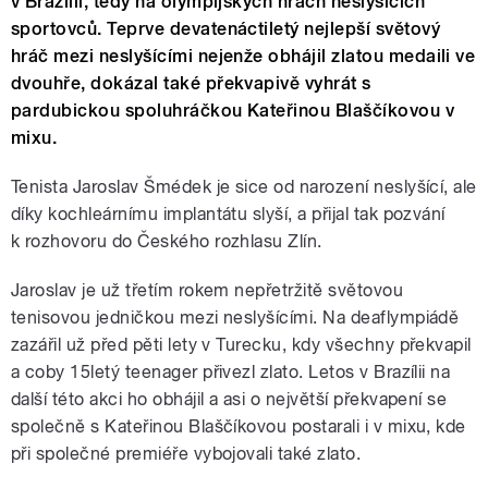
v Brazílii, tedy na olympijských hrách neslyšících
sportovců. Teprve devatenáctiletý nejlepší světový
hráč mezi neslyšícími nejenže obhájil zlatou medaili ve
dvouhře, dokázal také překvapivě vyhrát s
pardubickou spoluhráčkou Kateřinou Blaščíkovou v
mixu.
Tenista Jaroslav Šmédek je sice od narození neslyšící, ale
díky kochleárnímu implantátu slyší, a přijal tak pozvání
k rozhovoru do Českého rozhlasu Zlín.
Jaroslav je už třetím rokem nepřetržitě světovou
tenisovou jedničkou mezi neslyšícími. Na deaflympiádě
zazářil už před pěti lety v Turecku, kdy všechny překvapil
a coby 15letý teenager přivezl zlato. Letos v Brazílii na
další této akci ho obhájil a asi o největší překvapení se
společně s Kateřinou Blaščíkovou postarali i v mixu, kde
při společné premiéře vybojovali také zlato.