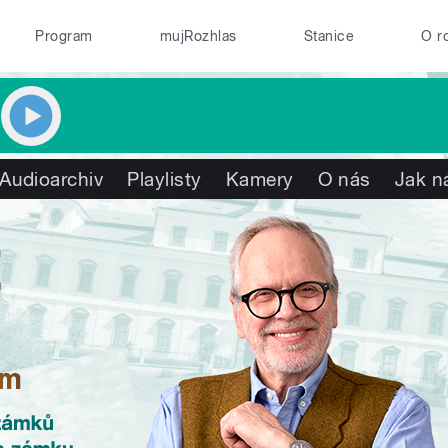
Program
mujRozhlas
Stanice
O r
Audioarchiv
Playlisty
Kamery
O nás
Jak n