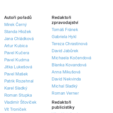
Autoři pořadů
Redaktoři
zpravodajství
Mirek Černý
Tomáš Fránek
Standa Hložek
Gabriela Hykl
Jana Chládková
Tereza Chrastinová
Artur Kubica
David Jabůrek
Pavel Kučera
Michaela Kočendová
Pavel Kudrna
Blanka Kovandová
Jitka Lukešová
Anna Mikušová
Pavel Mašek
David Nekvinda
Patrik Rozehnal
Michal Sladký
Karel Sladký
Roman Verner
Roman Stupka
Vladimír Šťovíček
Redaktoři
publicistiky
Vít Troníček