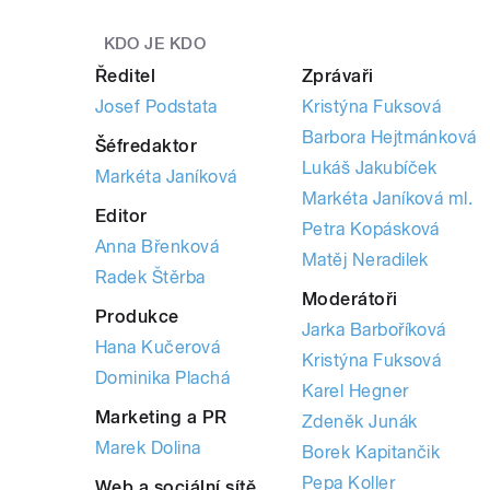
KDO JE KDO
Ředitel
Zprávaři
Josef Podstata
Kristýna Fuksová
Barbora Hejtmánková
Šéfredaktor
Lukáš Jakubíček
Markéta Janíková
Markéta Janíková ml.
Editor
Petra Kopásková
Anna Břenková
Matěj Neradilek
Radek Štěrba
Moderátoři
Produkce
Jarka Barboříková
Hana Kučerová
Kristýna Fuksová
Dominika Plachá
Karel Hegner
Marketing a PR
Zdeněk Junák
Marek Dolina
Borek Kapitančik
Pepa Koller
Web a sociální sítě