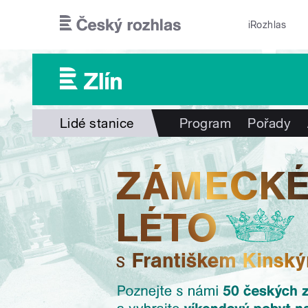
Přejít k hlavnímu obsahu
iRozhlas
Lidé stanice
Program
Pořady