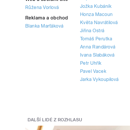
Jožka Kubáník
Růžena Vorlová
Honza Macoun
Reklama a obchod
Květa Navrátilová
Blanka Marťáková
Jiřina Ostrá
Tomáš Perutka
Anna Randárová
Ivana Slabáková
Petr Uhřík
Pavel Vacek
Jarka Vykoupilová
DALŠÍ LIDÉ Z ROZHLASU