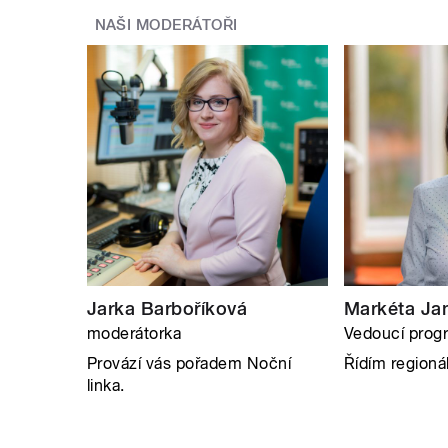
NAŠI MODERÁTOŘI
Jarka Barboříková
Markéta Ja
moderátorka
Vedoucí prog
Provází vás pořadem Noční
Řídím regionál
linka.