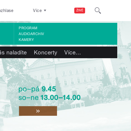
ozhlase
Více
ŽIVĚ
PROGRAM
AUDIOARCHIV
KAMERY
ás naladíte
Koncerty
Více
…