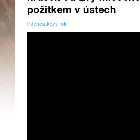
požitkem v ústech
Pochoutkový rok