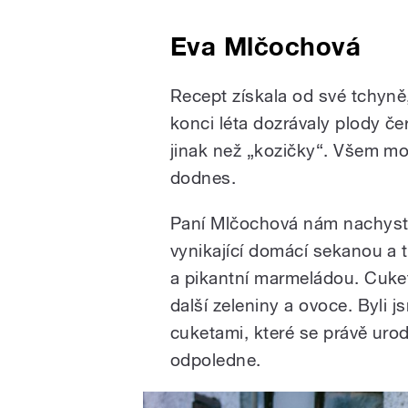
Eva Mlčochová
Recept získala od své tchyně
konci léta dozrávaly plody 
jinak než „kozičky“. Všem mo
dodnes.
Paní Mlčochová nám nachystal
vynikající domácí sekanou a 
a pikantní marmeládou. Cuketa
další zeleniny a ovoce. Byli 
cuketami, které se právě urod
odpoledne.