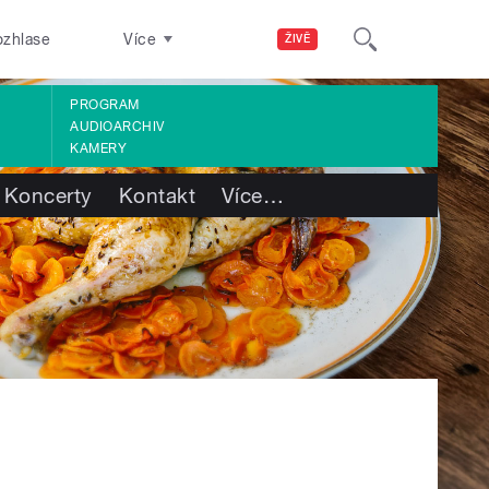
ozhlase
Více
ŽIVĚ
PROGRAM
AUDIOARCHIV
KAMERY
Koncerty
Kontakt
Více
…