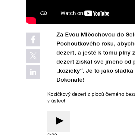
Za Evou Mlčochovou do Selo
Pochoutkového roku, abych
dezert, a ještě k tomu plný
dezert získal své jméno od 
„kozičky“. Je to jako slad
Dokonalé!
Kozičkový dezert z plodů černého bez
v ústech