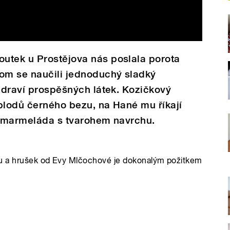
utek u Prostějova nás poslala porota
om se naučili jednoduchý sladký
 zdraví prospěšných látek. Kozičkový
plodů černého bezu, na Hané mu říkají
ká marmeláda s tvarohem navrchu.
u a hrušek od Evy Mlčochové je dokonalým požitkem