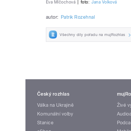
Eva Mlčochová
|
foto:
Jana Volková
autor:
Patrik Rozehnal
Všechny díly pořadu na mujRozhlas
Český rozhlas
mujRo
Válka na Ukrajině
Živé v
Komunální volby
Audioa
Stanice
Podca