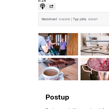
6:28
Náročnost
snadné
|
Typ jídla
dezert
Postup