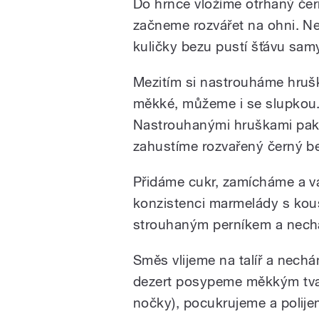
Do hrnce vložíme otrhaný čer
začneme rozvářet na ohni. N
kuličky bezu pustí šťávu sam
Mezitím si nastrouháme hrušky
měkké, můžeme i se slupkou
Nastrouhanými hruškami pak
zahustíme rozvařený černý b
Přidáme cukr, zamícháme a v
konzistenci marmelády s kou
strouhaným perníkem a nechá
Směs vlijeme na talíř a nech
dezert posypeme měkkým tva
nočky), pocukrujeme a polij