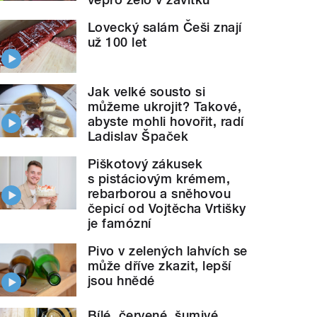
Lovecký salám Češi znají
už 100 let
Jak velké sousto si
můžeme ukrojit? Takové,
abyste mohli hovořit, radí
Ladislav Špaček
Piškotový zákusek
s pistáciovým krémem,
rebarborou a sněhovou
čepicí od Vojtěcha Vrtišky
je famózní
Pivo v zelených lahvích se
může dříve zkazit, lepší
jsou hnědé
Bílé, červené, šumivé.