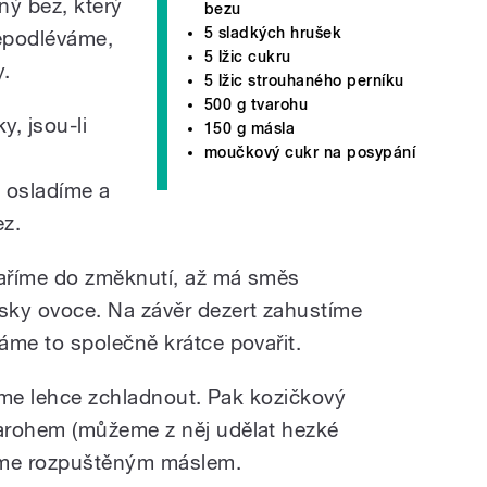
ný bez, který
bezu
5 sladkých hrušek
epodléváme,
5 lžic cukru
y.
5 lžic strouhaného perníku
500 g tvarohu
, jsou-li
150 g másla
moučkový cukr na posypání
.
 osladíme a
ez.
aříme do změknutí, až má směs
sky ovoce. Na závěr dezert zahustíme
me to společně krátce povařit.
áme lehce zchladnout. Pak kozičkový
rohem (můžeme z něj udělat hezké
eme rozpuštěným máslem.