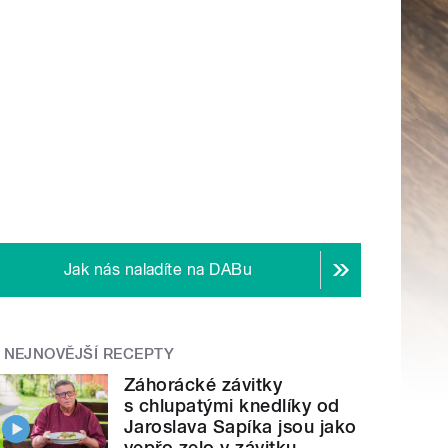
Jak nás naladíte na DABu
NEJNOVĚJŠÍ RECEPTY
Záhorácké závitky
s chlupatými knedlíky od
Jaroslava Sapíka jsou jako
vepřo zelo v závitku