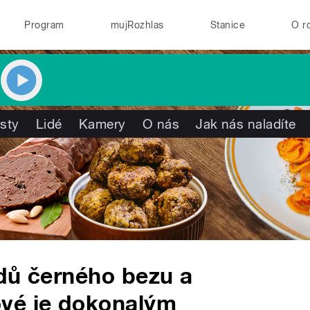
Program
mujRozhlas
Stanice
O r
isty
Lidé
Kamery
O nás
Jak nás naladíte
dů černého bezu a
vé je dokonalým