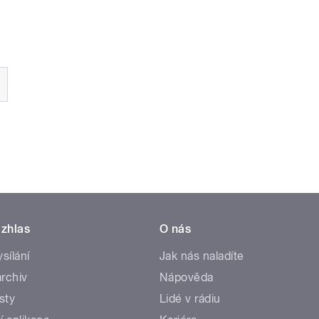
zhlas
O nás
ysílání
Jak nás naladíte
rchiv
Nápověda
sty
Lidé v rádiu