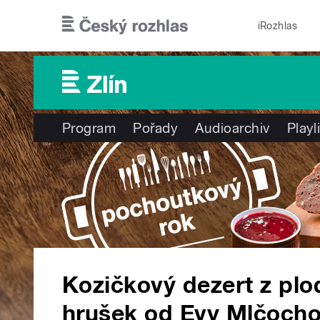
Přejít k hlavnímu obsahu
iRozhlas
Program
Pořady
Audioarchiv
Playl
Kozičkový dezert z plo
hrušek od Evy Mlčocho