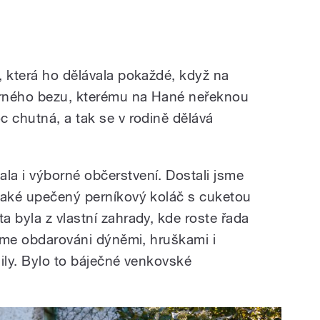
, která ho dělávala pokaždé, když na
černého bezu, kterému na Hané neřeknou
c chutná, a tak se v rodině dělává
a i výborné občerstvení. Dostali jsme
také upečený perníkový koláč s cuketou
 byla z vlastní zahrady, kde roste řada
jsme obdarováni dýněmi, hruškami i
ily. Bylo to báječné venkovské