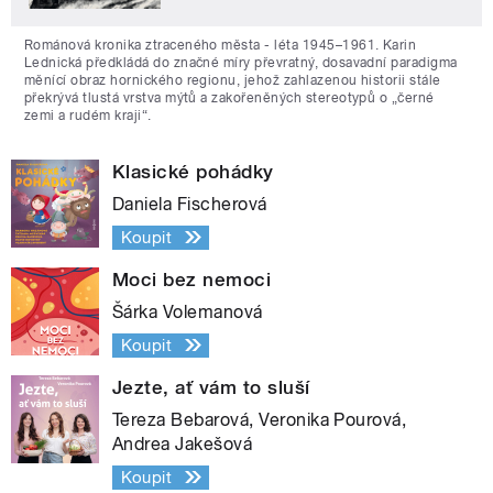
Románová kronika ztraceného města - léta 1945–1961. Karin
Lednická předkládá do značné míry převratný, dosavadní paradigma
měnící obraz hornického regionu, jehož zahlazenou historii stále
překrývá tlustá vrstva mýtů a zakořeněných stereotypů o „černé
zemi a rudém kraji“.
Klasické pohádky
Daniela Fischerová
Koupit
Moci bez nemoci
Šárka Volemanová
Koupit
Jezte, ať vám to sluší
Tereza Bebarová, Veronika Pourová,
Andrea Jakešová
Koupit