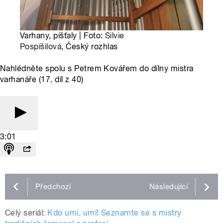
Varhany, píšťaly | Foto:
Silvie
Pospíšilová
, Český rozhlas
Nahlédněte spolu s Petrem Kovářem do dílny mistra
varhanáře (17. díl z 40)
3:01
Předchozí
Následující
Celý seriál:
Kdo umí, umí! Seznamte se s mistry