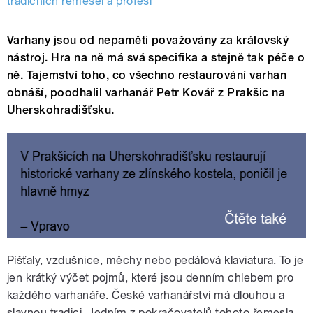
tradičních řemesel a profesí
Varhany jsou od nepaměti považovány za královský
nástroj. Hra na ně má svá specifika a stejně tak péče o
ně. Tajemství toho, co všechno restaurování varhan
obnáší, poodhalil varhanář Petr Kovář z Prakšic na
Uherskohradišťsku.
Píšťaly, vzdušnice, měchy nebo pedálová klaviatura. To je
jen krátký výčet pojmů, které jsou denním chlebem pro
každého varhanáře. České varhanářství má dlouhou a
slavnou tradici. Jedním z pokračovatelů tohoto řemesla