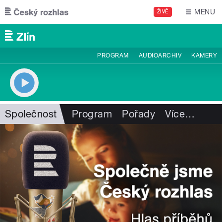
Přejít k hlavnímu obsahu
MENU
ŽIVĚ
PROGRAM
AUDIOARCHIV
KAMERY
Společnost
Program
Pořady
Více
…