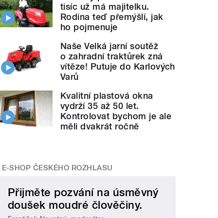
tisíc už má majitelku.
Rodina teď přemýšlí, jak
ho pojmenuje
Naše Velká jarní soutěž
o zahradní traktůrek zná
vítěze! Putuje do Karlových
Varů
Kvalitní plastová okna
vydrží 35 až 50 let.
Kontrolovat bychom je ale
měli dvakrát ročně
E-SHOP ČESKÉHO ROZHLASU
Přijměte pozvání na úsměvný
doušek moudré člověčiny.