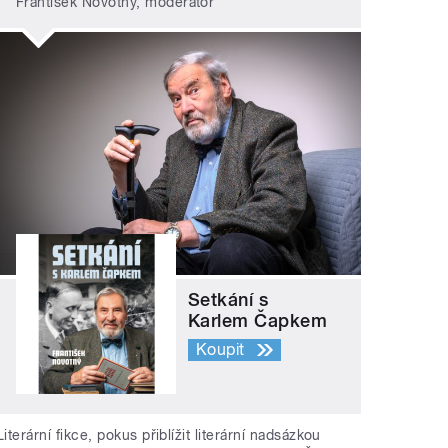
František Novotný, moderátor
Setkání s
Karlem Čapkem
Koupit
Literární fikce, pokus přiblížit literární nadsázkou