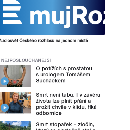
Audiosvět Českého rozhlasu na jednom místě
NEJPOSLOUCHANĚJŠÍ
O potížích s prostatou
s urologem Tomášem
Sucháčkem
Smrt není tabu. I v závěru
života lze plnit přání a
prožít chvíle v klidu, říká
odbornice
Smrt stopařek – zločin,