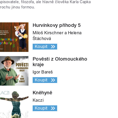
spisovatele, filozofa, ale hlavně člověka Karla Čapka
trochu jinou formou.
Hurvínkovy příhody 5
Miloš Kirschner a Helena
Štáchová
Koupit
Pověsti z Olomouckého
kraje
Igor Bareš
Koupit
Kněhyně
Kaczi
Koupit