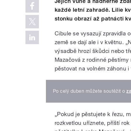
Jejich vůně a nádherné zba
každé letní zahradě. Lilie 
stonku obrazí až patnácti kv
Cibule se vysazují zpravidla o
země se dají ale i v květnu. „N
výsadbě hrozí škůdci nebo t
Mazačová z rodinné pěstírny n
pěstovat na volném záhonu i
Po celý duben můžete soutěžit o
z
„Pokud je pěstujete k řezu, m
rozkvetlou uříznete, příští r