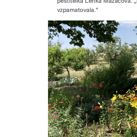
pěstitelka Lenka Mazačová. „P
vzpamatovala.“