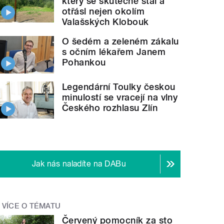
který se skutečně stal a
otřásl nejen okolím
Valašských Klobouk
O šedém a zeleném zákalu
s očním lékařem Janem
Pohankou
Legendární Toulky českou
minulostí se vracejí na vlny
Českého rozhlasu Zlín
Jak nás naladíte na DABu
VÍCE O TÉMATU
Červený pomocník za sto