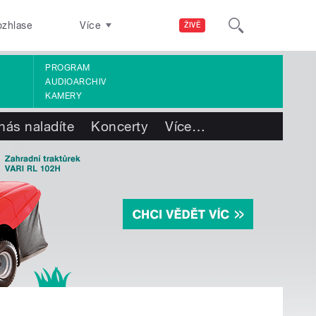
ozhlase
Více
ŽIVĚ
PROGRAM
AUDIOARCHIV
KAMERY
nás naladíte
Koncerty
Více
…