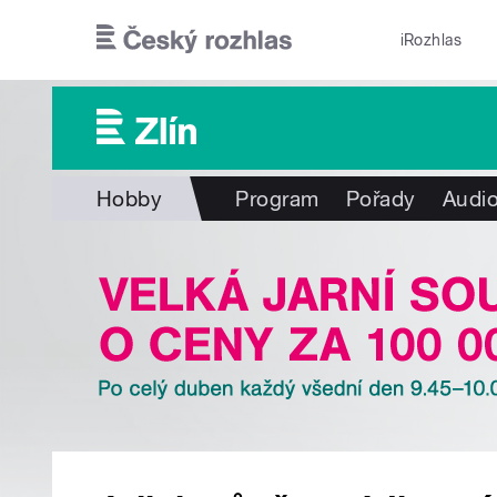
Přejít k hlavnímu obsahu
iRozhlas
Hobby
Program
Pořady
Audio