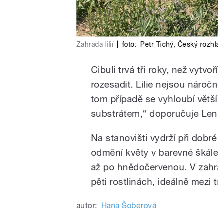
Zahrada lilií
|
foto:
Petr Tichý
,
Český rozhl
Cibuli trvá tři roky, než vytvo
rozesadit. Lilie nejsou nároč
tom případě se vyhloubí větš
substrátem,“ doporučuje Le
Na stanovišti vydrží při dobré
odmění květy v barevné škále
až po hnědočervenou. V zahr
pěti rostlinách, ideálně mezi 
autor:
Hana Šoberová