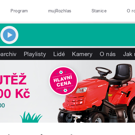
Program
mujRozhlas
Stanice
O r
archiv
Playlisty
Lidé
Kamery
O nás
Jak 