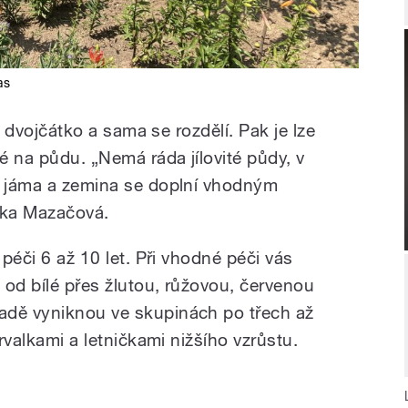
as
ří dvojčátko a sama se rozdělí. Pak je lze
né na půdu. „Nemá ráda jílovité půdy, v
í jáma a zemina se doplní vhodným
nka Mazačová.
 péči 6 až 10 let. Při vhodné péči vás
 od bílé přes žlutou, růžovou, červenou
adě vyniknou ve skupinách po třech až
trvalkami a letničkami nižšího vzrůstu.