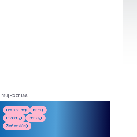
mujRozhlas
Hry a četby
Krimi
Pohádky
Pořady
Živé vysílání