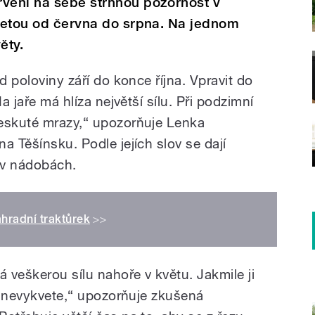
rvení na sebe strhnou pozornost v
kvetou od června do srpna. Na jednom
ěty.
d poloviny září do konce října. Vpravit do
a jaře má hlíza největší sílu. Při podzimní
řeskuté mrazy,“ upozorňuje Lenka
a Těšínsku. Podle jejích slov se dají
 v nádobách.
ahradní traktůrek
>>
á veškerou sílu nahoře v květu. Jakmile ji
ok nevykvete,“ upozorňuje zkušená