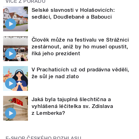
VÍCE Z POŘADU
Selské slavnosti v Holašovicích:
sedláci, Doudlebané a Babouci
Člověk může na festivalu ve Strážnici
zestárnout, aniž by ho musel opustit,
říká jeho prezident
V Prachaticích už od pradávna věděli,
že sůl je nad zlato
Jaká byla tajuplná šlechtična a
vyhlášená léčitelka sv. Zdislava
z Lemberka?
E-SHOP ČESKÉHO ROZHLASU