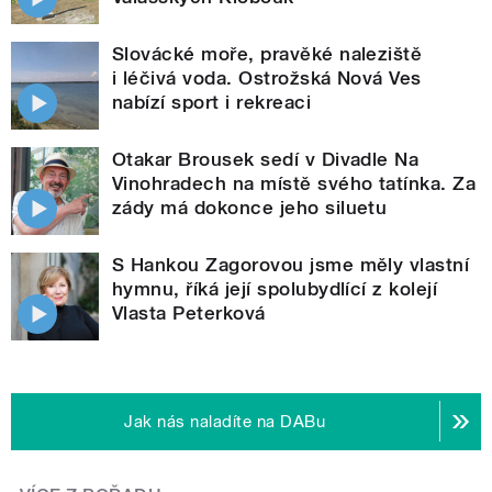
Slovácké moře, pravěké naleziště
i léčivá voda. Ostrožská Nová Ves
nabízí sport i rekreaci
Otakar Brousek sedí v Divadle Na
Vinohradech na místě svého tatínka. Za
zády má dokonce jeho siluetu
S Hankou Zagorovou jsme měly vlastní
hymnu, říká její spolubydlící z kolejí
Vlasta Peterková
Jak nás naladíte na DABu