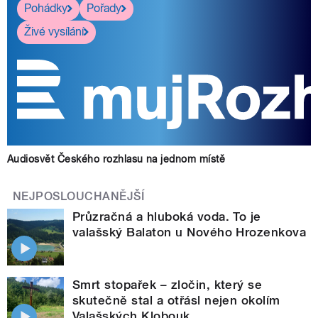
Pohádky
Pořady
Živé vysílání
Audiosvět Českého rozhlasu na jednom místě
NEJPOSLOUCHANĚJŠÍ
Průzračná a hluboká voda. To je
valašský Balaton u Nového Hrozenkova
Smrt stopařek – zločin, který se
skutečně stal a otřásl nejen okolím
Valašských Klobouk