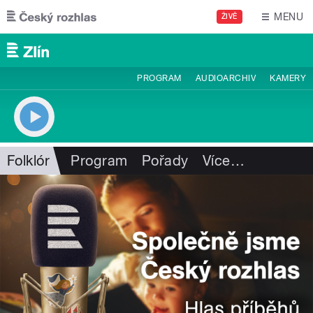
Přejít k hlavnímu obsahu
MENU
ŽIVĚ
PROGRAM
AUDIOARCHIV
KAMERY
Folklór
Program
Pořady
Více
…