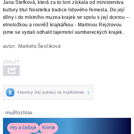
Jana Štefková, která za to loni získala od ministerstva
kultury titul Nositelka tradice lidového řemesla. Do její
dílny i do místního muzea krajek se spolu s její dcerou –
etnoložkou a rovněž krajkářkou - Martinou Rejzlovou
jsme se vydali odhalit tajemství vambereckých krajek.
autor:
Markéta Ševčíková
Všechny díly pořadu na mujRozhlas
mujRozhlas
Hry a četby
Krimi