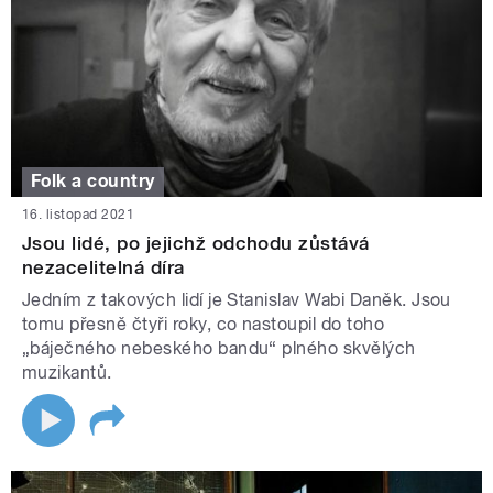
Folk a country
16. listopad 2021
Jsou lidé, po jejichž odchodu zůstává
nezacelitelná díra
Jedním z takových lidí je Stanislav Wabi Daněk. Jsou
tomu přesně čtyři roky, co nastoupil do toho
„báječného nebeského bandu“ plného skvělých
muzikantů.