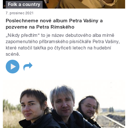
Folk a country
7. prosinec 2021
Poslechneme nové album Petra Vašiny a
pozveme na Petra Rímského
„Nikdy předtím“ to je název debutového alba mírně
zapomenutého příbramského písničkáře Petra Vašiny,
které natočil takřka po čtyřiceti letech na hudební
scéně.