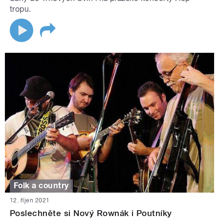
tropu.
Folk a country
12. říjen 2021
Poslechněte si Nový Rownák i Poutníky