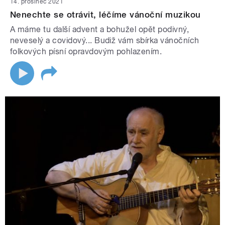
14. prosinec 2021
Nenechte se otrávit, léčíme vánoční muzikou
A máme tu další advent a bohužel opět podivný,
neveselý a covidový... Budiž vám sbírka vánočních
folkových písní opravdovým pohlazením.