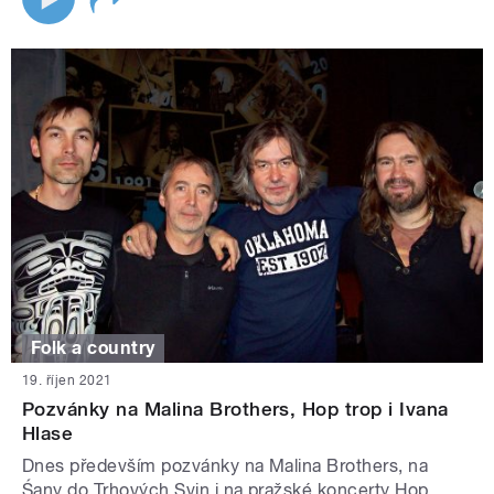
Folk a country
19. říjen 2021
Pozvánky na Malina Brothers, Hop trop i Ivana
Hlase
Dnes především pozvánky na Malina Brothers, na
Śany do Trhových Svin i na pražské koncerty Hop