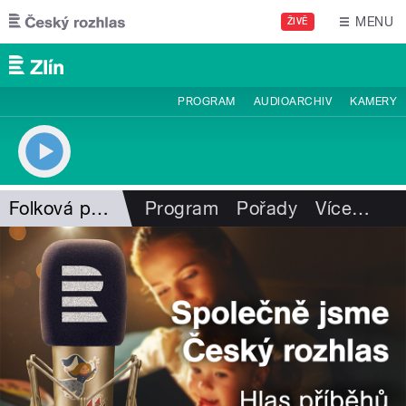
Přejít k hlavnímu obsahu
MENU
ŽIVĚ
PROGRAM
AUDIOARCHIV
KAMERY
Folková pohlazení
Program
Pořady
Více
…