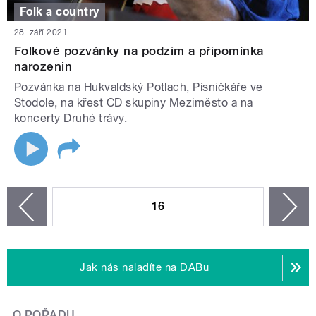
Folk a country
28. září 2021
Folkové pozvánky na podzim a připomínka
narozenin
Pozvánka na Hukvaldský Potlach, Písničkáře ve
Stodole, na křest CD skupiny Meziměsto a na
koncerty Druhé trávy.
STRÁNKY
16
n
zí
Jak nás naladíte na DABu
O POŘADU