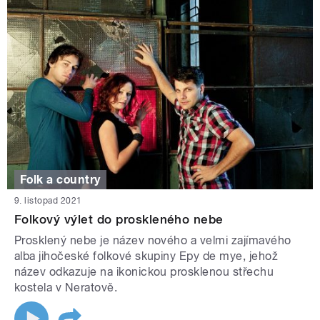
Folk a country
9. listopad 2021
Folkový výlet do proskleného nebe
Prosklený nebe je název nového a velmi zajímavého
alba jihočeské folkové skupiny Epy de mye, jehož
název odkazuje na ikonickou prosklenou střechu
kostela v Neratově.