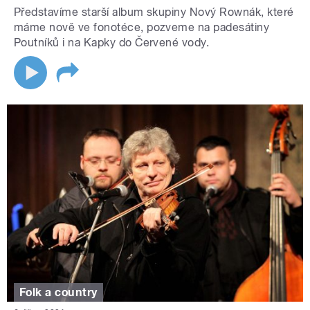
Představíme starší album skupiny Nový Rownák, které
máme nově ve fonotéce, pozveme na padesátiny
Poutníků i na Kapky do Červené vody.
Folk a country