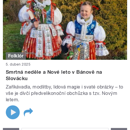
Folklór
5. duben 2025
Smrtná neděle a Nové leto v Bánově na
Slovácku
Zaříkávadla, modlitby, lidová magie i svaté obrázky – to
vše je dívčí předvelikonoční obchůzka s tzv. Novým
letem.
STRÁNKY