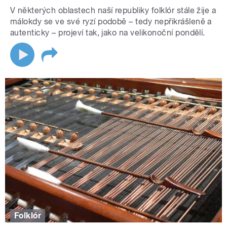
V některých oblastech naší republiky folklór stále žije a
málokdy se ve své ryzí podobě – tedy nepřikrášleně a
autenticky – projeví tak, jako na velikonoční pondělí.
Folklór