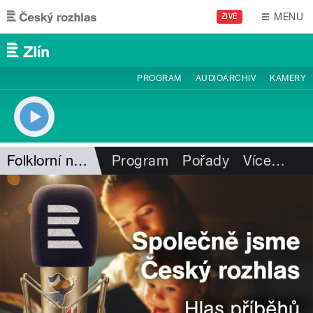
Přejít k hlavnímu obsahu
MENU
ŽIVĚ
PROGRAM
AUDIOARCHIV
KAMERY
Folklorní notování
Program
Pořady
Více
…