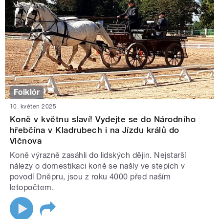
Folklór
10. květen 2025
Koně v květnu slaví! Vydejte se do Národního
hřebčína v Kladrubech i na Jízdu králů do
Vlčnova
Koně výrazně zasáhli do lidských dějin. Nejstarší
nálezy o domestikaci koně se našly ve stepích v
povodí Dněpru, jsou z roku 4000 před naším
letopočtem.