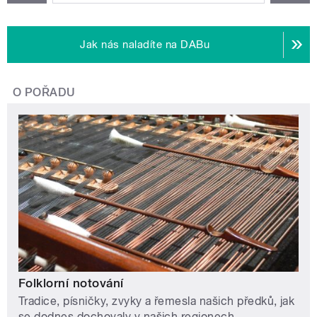
Jak nás naladíte na DABu
O POŘADU
Folklorní notování
Tradice, písničky, zvyky a řemesla našich předků, jak
se dodnes dochovaly v našich regionech.