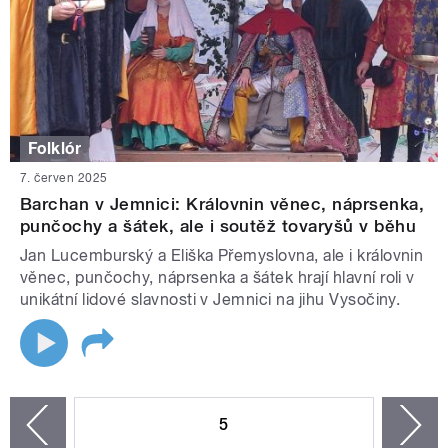
Folklór
7. červen 2025
Barchan v Jemnici: Královnin věnec, náprsenka,
punčochy a šátek, ale i soutěž tovaryšů v běhu
Jan Lucemburský a Eliška Přemyslovna, ale i královnin
věnec, punčochy, náprsenka a šátek hrají hlavní roli v
unikátní lidové slavnosti v Jemnici na jihu Vysočiny.
STRÁNKY
5
n
zí