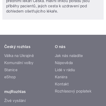
předními lékaři Česka. Hlavní linkou pořadu jsou
příběhy pacientů, jejich cesta k uzdravení pod
dohledem ošetřujícího lékaře.
Český rozhlas
O nás
Válka na Ukrajině
Jak nás naladíte
Komunální volby
Nápověda
Stanice
Lidé v rádiu
eShop
Kariéra
Kontakt
Rozhlasový poplatek
mujRozhlas
Živé vysílání