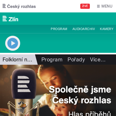
Přejít k hlavnímu obsahu
MENU
ŽIVĚ
PROGRAM
AUDIOARCHIV
KAMERY
Folklorní notování
Program
Pořady
Více
…