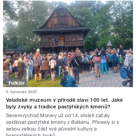
Folklór
5. červenec 2025
Valašské muzeum v přírodě slaví 100 let. Jaké
byly zvyky a tradice pastýřských kmenů?
Severovýchod Moravy už od 14. století začaly
osídlovat pastýřské kmeny z Balkánu. Přinesly si s
sebou velkou část své původní kultury a
hospodářských zvyků.