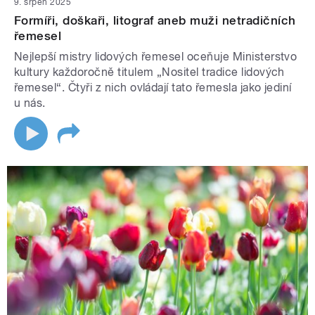
9. srpen 2025
Formíři, doškaři, litograf aneb muži netradičních
řemesel
Nejlepší mistry lidových řemesel oceňuje Ministerstvo
kultury každoročně titulem „Nositel tradice lidových
řemesel“. Čtyři z nich ovládají tato řemesla jako jediní
u nás.