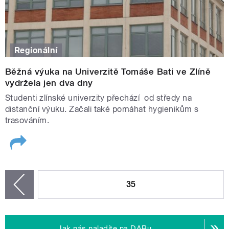
Regionální
Běžná výuka na Univerzitě Tomáše Bati ve Zlíně
vydržela jen dva dny
Studenti zlínské univerzity přechází od středy na
distanční výuku. Začali také pomáhat hygienikům s
trasováním.
STRÁNKY
35
zí
Jak nás naladíte na DABu