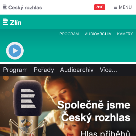
Přejít k hlavnímu obsahu
MENU
ŽIVĚ
PROGRAM
AUDIOARCHIV
KAMERY
Program
Pořady
Audioarchiv
Více
…