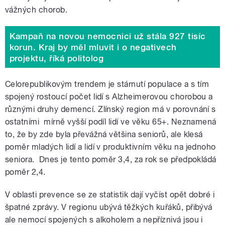
vážných chorob.
Kampaň na novou nemocnici už stála 927 tisíc
korun. Kraj by měl mluvit i o negativech
projektu, říká politolog
Celorepublikovým trendem je stárnutí populace a s tím
spojený rostoucí počet lidí s A
lzheimerovou chorobou
a
různými druhy demencí. Zlínský region má v porovnání s
ostatními mírně vyšší podíl lidí ve věku 65+. Neznamená
to, že by zde byla převážná většina seniorů, ale klesá
poměr mladých lidí a lidí v produktivním věku na jednoho
seniora. Dnes je tento poměr 3,4, za rok se předpokládá
poměr 2,4.
V oblasti prevence se ze statistik dají vyčíst opět dobré i
špatné zprávy. V regionu ubývá těžkých kuřáků, přibývá
ale nemocí spojených s alkoholem a nepříznivá jsou i