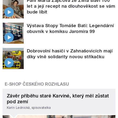
Paní Marta Zajícová ze Zlína slaví 100
let a její recept na dlouhověkost se vám
bude líbit
Výstava Stopy Tomáše Bati: Legendární
obuvník v komiksu Jaromíra 99
Dobrovolní hasiči v Zahnašovicích mají
díky vlně solidarity novou stříkačku
E-SHOP ČESKÉHO ROZHLASU
Závěr příběhu staré Karviné, který měl zůstat
pod zemí
Karin Lednická, spisovatelka