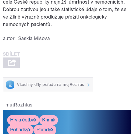
celé České republiky nejnižší úmrtnost v nemocnicích.
Dobrou zprávou jsou také statistické údaje o tom
, že se
ve Zlíně výrazně prodlužuje přežití onkologicky
nemocných pacientů.
autor:
Saskia Mišová
Všechny díly pořadu na mujRozhlas
mujRozhlas
Hry a četby
Krimi
Pohádky
Pořady