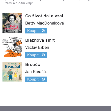
zemi a rudém kraji“.
Co život dal a vzal
Betty MacDonaldová
Koupit
Bláznova smrt
Václav Erben
Koupit
Broučci
Jan Karafiát
Koupit