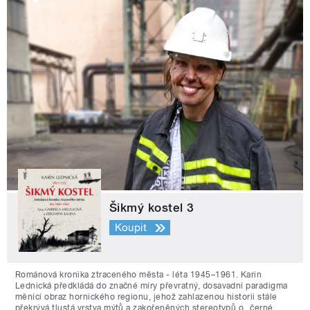
Šikmý kostel 3
Koupit
Románová kronika ztraceného města - léta 1945–1961. Karin
Lednická předkládá do značné míry převratný, dosavadní paradigma
měnící obraz hornického regionu, jehož zahlazenou historii stále
překrývá tlustá vrstva mýtů a zakořeněných stereotypů o „černé