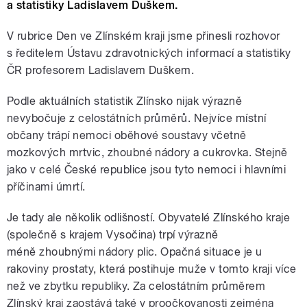
a statistiky Ladislavem Duškem.
V rubrice Den ve Zlínském kraji jsme přinesli rozhovor
s ředitelem Ústavu zdravotnických informací a statistiky
ČR profesorem Ladislavem Duškem.
Podle aktuálních statistik Zlínsko nijak výrazně
nevybočuje z celostátních průměrů. Nejvíce místní
občany trápí nemoci oběhové soustavy včetně
mozkových mrtvic, zhoubné nádory a cukrovka. Stejně
jako v celé České republice jsou tyto nemoci i hlavními
příčinami úmrtí.
Je tady ale několik odlišností. Obyvatelé Zlínského kraje
(společně s krajem Vysočina) trpí výrazně
méně zhoubnými nádory plic. Opačná situace je u
rakoviny prostaty, která postihuje muže v tomto kraji více
než ve zbytku republiky. Za celostátním průměrem
Zlínský kraj zaostává také v proočkovanosti zejména