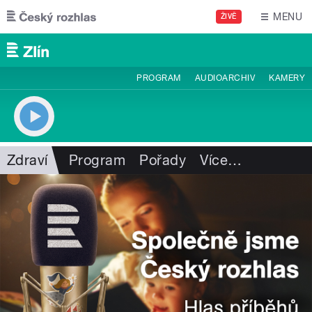
Přejít k hlavnímu obsahu
MENU
ŽIVĚ
PROGRAM
AUDIOARCHIV
KAMERY
Zdraví
Program
Pořady
Více
…