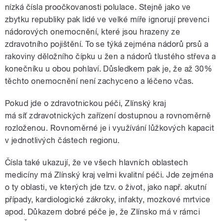
nízká čísla proočkovanosti polulace. Stejně jako ve
zbytku republiky pak lidé ve velké míře ignorují prevenci
nádorových onemocnění, které jsou hrazeny ze
zdravotního pojištění. To se týká zejména nádorů prsů a
rakoviny děložního čípku u žen a nádorů tlustého střeva a
konečníku u obou pohlaví. Důsledkem pak je, že až 30%
těchto onemocnění není zachyceno a léčeno včas.
Pokud jde o zdravotnickou péči, Zlínský kraj
má
síť
zdravotnických zařízení dostupnou a
rovnoměrně
rozloženou
. Rovnoměrné je i využívání lůžkových kapacit
v jednotlivých částech regionu.
Čísla také ukazují, že ve všech hlavních oblastech
medicíny má Zlínský kraj velmi kvalitní péči. Jde zejména
o ty oblasti, ve kterých jde tzv. o život, jako např. akutní
případy, kardiologické zákroky, infakty, mozkové mrtvice
apod. Důkazem dobré péče je, že Zlínsko má v rámci