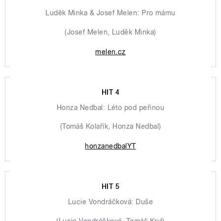
Luděk Minka & Josef Melen: Pro mámu
(Josef Melen, Luděk Minka)
melen.cz
HIT 4
Honza Nedbal: Léto pod peřinou
(Tomáš Kolařík, Honza Nedbal)
honzanedbalYT
HIT 5
Lucie Vondráčková: Duše
(Lucie Vondráčková, Tomáš Kryl)