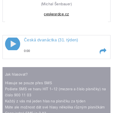
(Michal Šenbauer)
ceskesrdce.cz
Česká dvanáctka (31. týden)
0:00
Play /
Jak hlasovat?
Hlasuje se pouze přes SMS
Pošlete SMS ve tvaru HIT 1–12 (mezera a číslo písničky) na
číslo 900 11 03
Každý z vás má jeden hlas na písničku za týden
Máte ale možnost dát své hlasy několika různým písničkám