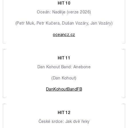
HIT 10
Oceán: Naděje (verze 2026)
(Petr Muk, Petr Kučera, Dušan Vozáry, Jan Vozáry)
oceancz.cz
HIT 11
Dan Kohout Band: Anebone
(Dan Kohout)
DanKohoutBandFB
HIT 12
České srdce: Jak dvě řeky