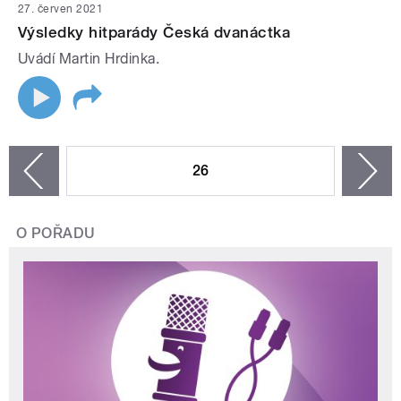
27. červen 2021
Výsledky hitparády Česká dvanáctka
Uvádí Martin Hrdinka.
STRÁNKY
26
n
zí
O POŘADU