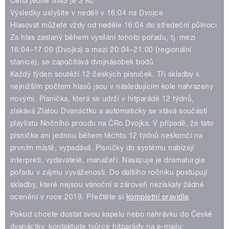
pause
Cena jedné SMS je 3 Kč
Výsledky uslyšíte v neděli v 16:04 na Dvojce
Hlasovat můžete vždy od neděle 16:04 do středeční půlnoci
Za hlas zaslaný během vysílání tohoto pořadu, tj. mezi
16:04–17:00 (Dvojka) a mezi 20:04–21:00 (regionální
stanice), se započítává dvojnásobek bodů
Každý týden soutěží 12 českých písniček. Tři skladby s
nejnižším počtem hlasů jsou v následujícím kole nahrazeny
novými. Písnička, která se udrží v hitparádě 12 týdnů,
získává Zlatou Dvanáctku a automaticky se stává součástí
playlistu Nočního proudu na ČRo Dvojka. V případě, že tato
písnička ani jednou během těchto 12 týdnů neskončí na
prvním místě, vypadává. Písničky do systému nabízejí
interpreti, vydavatelé, manažeři. Nasazuje je dramaturgie
pořadu v zájmu vyváženosti. Do dalšího ročníku postupují
skladby, které nejsou vánoční a zároveň nezískaly žádné
ocenění v roce 2019. Přečtěte si
kompletní pravidla
.
Pokud chcete dostat svou kapelu nebo nahrávku do České
dvanáctky, kontaktujte tvůrce hitparády na e-mailu: