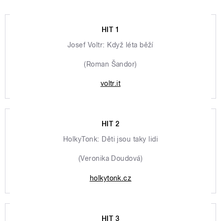
HIT 1
Josef Voltr: Když léta běží
(Roman Šandor)
voltr.it
HIT 2
HolkyTonk: Děti jsou taky lidi
(Veronika Doudová)
holkytonk.cz
HIT 3