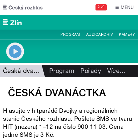
Přejít k hlavnímu obsahu
MENU
ŽIVĚ
PROGRAM
AUDIOARCHIV
KAMERY
Česká dvanáctka
Program
Pořady
Více
…
ČESKÁ DVANÁCTKA
Hlasujte v hitparádě Dvojky a regionálních
stanic Českého rozhlasu. Pošlete SMS ve tvaru
HIT (mezera) 1–12 na číslo 900 11 03. Cena
jedné SMS je 3 Kč.