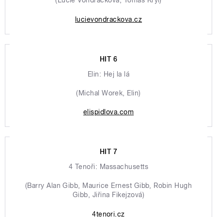
lucievondrackova.cz
HIT 6
Elin: Hej la lá
(Michal Worek, Elin)
elispidlova.com
HIT 7
4 Tenoři: Massachusetts
(Barry Alan Gibb, Maurice Ernest Gibb, Robin Hugh
Gibb, Jiřina Fikejzová)
4tenori.cz