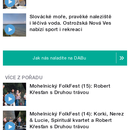
Slovácké moře, pravěké naleziště
i léčivá voda. Ostrožská Nová Ves
nabízí sport i rekreaci
Jak nás naladíte na DABu
VÍCE Z POŘADU
Mohelnický FolkFest (15): Robert
Křesťan s Druhou trávou
Mohelnický FolkFest (14): Korki, Nerez
& Lucie, Spirituál kvartet a Robert
Křesťan s Druhou trávou