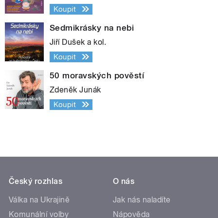
Koupit
Sedmikrásky na nebi
Jiří Dušek a kol.
Koupit
50 moravských pověstí
Zdeněk Junák
Koupit
Český rozhlas
O nás
Válka na Ukrajině
Jak nás naladíte
Komunální volby
Nápověda