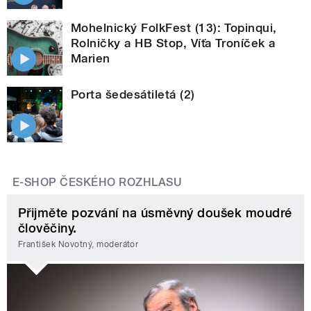
Mohelnický FolkFest (13): Topinqui,
Rolničky a HB Stop, Víťa Troníček a
Marien
Porta šedesátiletá (2)
E-SHOP ČESKÉHO ROZHLASU
Přijměte pozvání na úsměvný doušek moudré
člověčiny.
František Novotný, moderátor