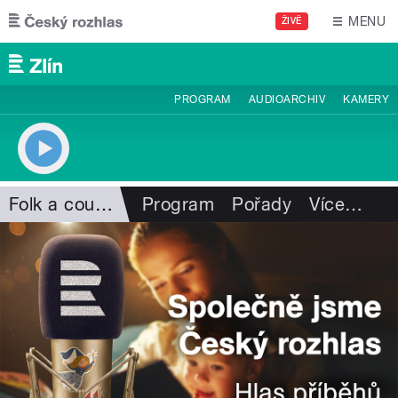
Přejít k hlavnímu obsahu
MENU
ŽIVĚ
PROGRAM
AUDIOARCHIV
KAMERY
Folk a country
Program
Pořady
Více
…