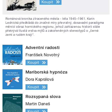
Koupit
Románová kronika ztraceného města - léta 1945–1961. Karin
Lednická předkládá do značné míry převratný, dosavadní paradigma
měnící obraz hornického regionu, jehož zahlazenou historii stále
překrývá tlustá vrstva mýtů a zakořeněných stereotypů o „černé
zemi a rudém kraji“.
Adventní radosti
František Novotný
Koupit
Mariborská hypnóza
Dora Kaprálová
Koupit
Rozsypaná slova
Martin Daneš
Koupit