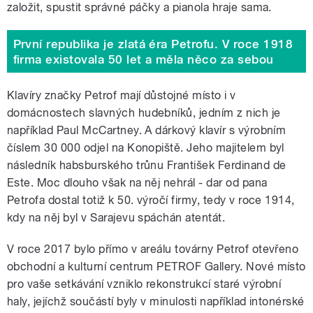
založit, spustit správné páčky a pianola hraje sama.
První republika je zlatá éra Petrofu. V roce 1918
firma existovala 50 let a měla něco za sebou
Klavíry značky Petrof mají důstojné místo i v
domácnostech slavných hudebníků, jedním z nich je
například Paul McCartney. A dárkový klavír s výrobním
číslem 30 000 odjel na Konopiště. Jeho majitelem byl
následník habsburského trůnu František Ferdinand de
Este. Moc dlouho však na něj nehrál - dar od pana
Petrofa dostal totiž k 50. výročí firmy, tedy v roce 1914,
kdy na něj byl v Sarajevu spáchán atentát.
V roce 2017 bylo přímo v areálu továrny Petrof otevřeno
obchodní a kulturní centrum PETROF Gallery. Nové místo
pro vaše setkávání vzniklo rekonstrukcí staré výrobní
haly, jejíchž součástí byly v minulosti například intonérské