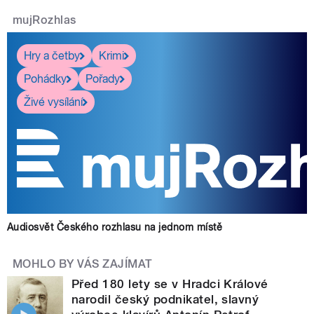
mujRozhlas
Hry a četby
Krimi
Pohádky
Pořady
Živé vysílání
Audiosvět Českého rozhlasu na jednom místě
MOHLO BY VÁS ZAJÍMAT
Před 180 lety se v Hradci Králové
narodil český podnikatel, slavný