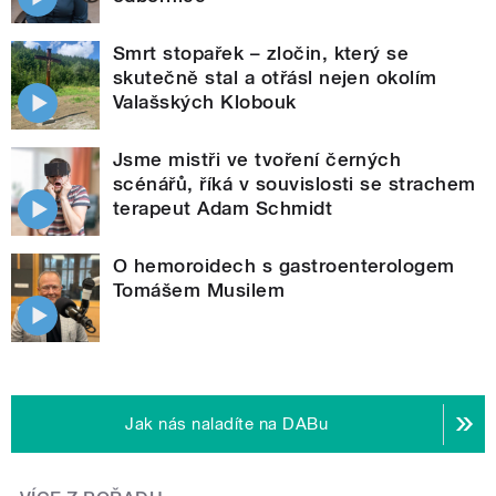
Smrt stopařek – zločin, který se
skutečně stal a otřásl nejen okolím
Valašských Klobouk
Jsme mistři ve tvoření černých
scénářů, říká v souvislosti se strachem
terapeut Adam Schmidt
O hemoroidech s gastroenterologem
Tomášem Musilem
Jak nás naladíte na DABu