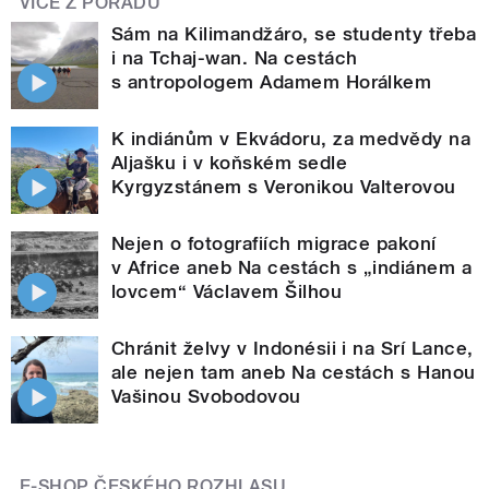
VÍCE Z POŘADU
Sám na Kilimandžáro, se studenty třeba
i na Tchaj-wan. Na cestách
s antropologem Adamem Horálkem
K indiánům v Ekvádoru, za medvědy na
Aljašku i v koňském sedle
Kyrgyzstánem s Veronikou Valterovou
Nejen o fotografiích migrace pakoní
v Africe aneb Na cestách s „indiánem a
lovcem“ Václavem Šilhou
Chránit želvy v Indonésii i na Srí Lance,
ale nejen tam aneb Na cestách s Hanou
Vašinou Svobodovou
E-SHOP ČESKÉHO ROZHLASU