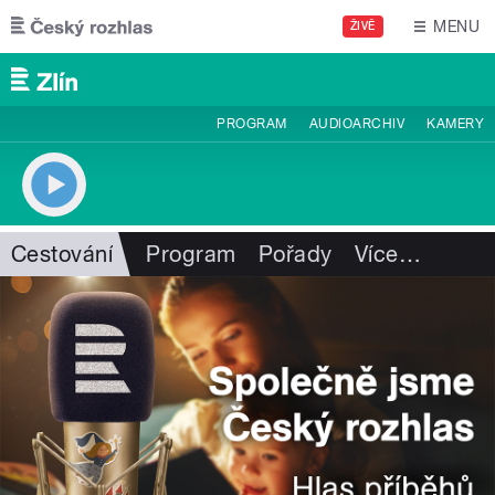
Přejít k hlavnímu obsahu
MENU
ŽIVĚ
PROGRAM
AUDIOARCHIV
KAMERY
Cestování
Program
Pořady
Více
…