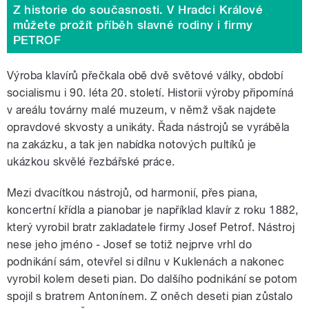
Z historie do současnosti. V Hradci Králové
můžete prožít příběh slavné rodiny i firmy
PETROF
Výroba klavírů přečkala obě dvě světové války, období
socialismu i 90. léta 20. století. Historii výroby připomíná
v areálu továrny malé muzeum, v němž však najdete
opravdové skvosty a unikáty. Řada nástrojů se vyráběla
na zakázku, a tak jen nabídka notových pultíků je
ukázkou skvělé řezbářské práce.
Mezi dvacítkou nástrojů, od harmonií, přes piana,
koncertní křídla a pianobar je například klavír z roku 1882,
který vyrobil bratr zakladatele firmy Josef Petrof. Nástroj
nese jeho jméno - Josef se totiž nejprve vrhl do
podnikání sám, otevřel si dílnu v Kuklenách a nakonec
vyrobil kolem deseti pian. Do dalšího podnikání se potom
spojil s bratrem Antonínem. Z oněch deseti pian zůstalo