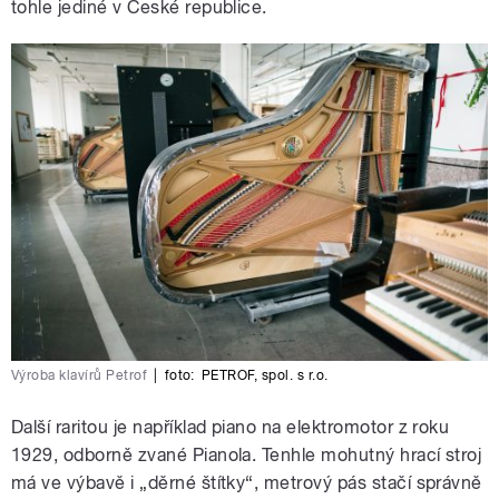
tohle jediné v České republice.
Výroba klavírů Petrof
|
foto:
PETROF, spol. s r.o.
Další raritou je například piano na elektromotor z roku
1929, odborně zvané Pianola. Tenhle mohutný hrací stroj
má ve výbavě i „děrné štítky“, metrový pás stačí správně