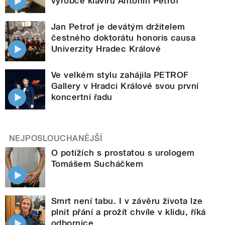
výrobce klavírů Antonín Petrof
Jan Petrof je devátým držitelem
čestného doktorátu honoris causa
Univerzity Hradec Králové
Ve velkém stylu zahájila PETROF
Gallery v Hradci Králové svou první
koncertní řadu
NEJPOSLOUCHANĚJŠÍ
O potížích s prostatou s urologem
Tomášem Sucháčkem
Smrt není tabu. I v závěru života lze
plnit přání a prožít chvíle v klidu, říká
odbornice