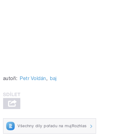
autoři:
Petr Voldán
,
baj
Všechny díly pořadu na mujRozhlas