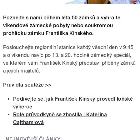
Poznejte s námi během léta 50 zámků a vyhrajte
víkendové zámecké pobyty nebo soukromou
prohlídku zámku Františka Kinského.
Poslouchejte regionální stanice každý všední den v 9:45
a o víkendu navíc po 13. a 20. hodině zámecký speciál,
ve kterém vám František Kinský představí příběhy zámků
a jejich majitelů.
Pravidla soutěže >>
Podívejte se, jak František Kinský provedl loňské
výherce
Role průvodkyně se zhostila i Kateřina
Cajthamlová
NEJNOVĚJŠÍ ČLÁNKY