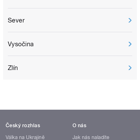
Sever
Vysočina
Zlín
Český rozhlas
O nás
Válka na Ukrajině
Jak nás naladíte