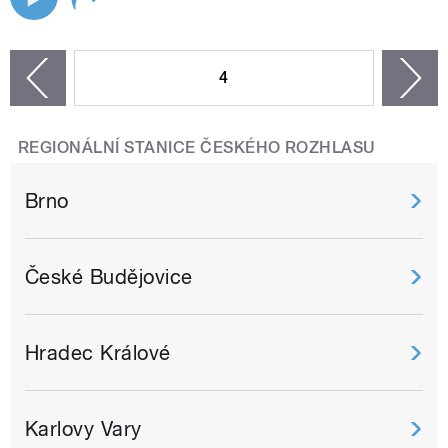
STRÁNKY
4
n
zí
REGIONÁLNÍ STANICE ČESKÉHO ROZHLASU
Brno
České Budějovice
Hradec Králové
Karlovy Vary