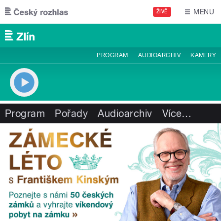
Přejít k hlavnímu obsahu
MENU
ŽIVĚ
PROGRAM
AUDIOARCHIV
KAMERY
Program
Pořady
Audioarchiv
Více
…