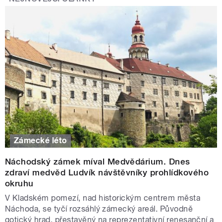
Zámecké léto
Náchodský zámek míval Medvědárium. Dnes
zdraví medvěd Ludvík návštěvníky prohlídkového
okruhu
V Kladském pomezí, nad historickým centrem města
Náchoda, se tyčí rozsáhlý zámecký areál. Původně
gotický hrad, přestavěný na reprezentativní renesanční a