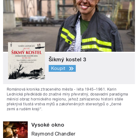
Šikmý kostel 3
Koupit
Románová kronika ztraceného města - léta 1945–1961. Karin
Lednická předkládá do značné míry převratný, dosavadní paradigma
měnící obraz hornického regionu, jehož zahlazenou historii stále
překrývá tlustá vrstva mýtů a zakořeněných stereotypů o „černé
zemi a rudém kraji“.
Vysoké okno
Raymond Chandler