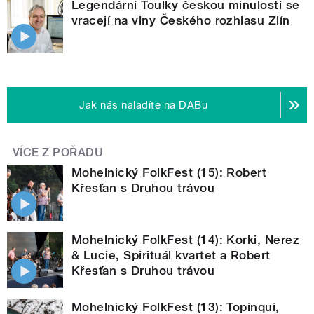
Legendární Toulky českou minulostí se
vracejí na vlny Českého rozhlasu Zlín
Jak nás naladíte na DABu
VÍCE Z POŘADU
Mohelnický FolkFest (15): Robert
Křesťan s Druhou trávou
Mohelnický FolkFest (14): Korki, Nerez
& Lucie, Spirituál kvartet a Robert
Křesťan s Druhou trávou
Mohelnický FolkFest (13): Topinqui,