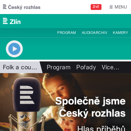
Přejít k hlavnímu obsahu
MENU
ŽIVĚ
PROGRAM
AUDIOARCHIV
KAMERY
Folk a country
Program
Pořady
Více
…