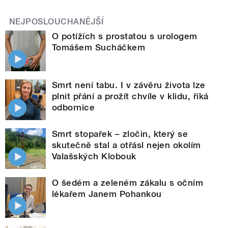
NEJPOSLOUCHANĚJŠÍ
O potížích s prostatou s urologem
Tomášem Sucháčkem
Smrt není tabu. I v závěru života lze
plnit přání a prožít chvíle v klidu, říká
odbornice
Smrt stopařek – zločin, který se
skutečně stal a otřásl nejen okolím
Valašských Klobouk
O šedém a zeleném zákalu s očním
lékařem Janem Pohankou