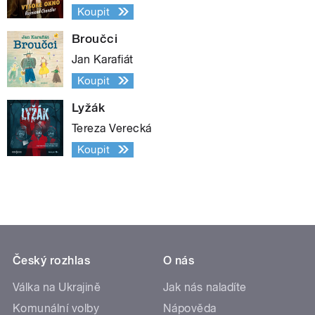
Koupit
Broučci
Jan Karafiát
Koupit
Lyžák
Tereza Verecká
Koupit
Český rozhlas
O nás
Válka na Ukrajině
Jak nás naladíte
Komunální volby
Nápověda