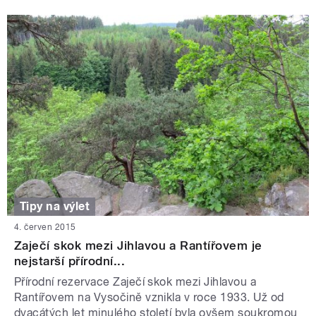
Tipy na výlet
4. červen 2015
Zaječí skok mezi Jihlavou a Rantířovem je
nejstarší přírodní...
Přírodní rezervace Zaječí skok mezi Jihlavou a
Rantířovem na Vysočině vznikla v roce 1933. Už od
dvacátých let minulého století byla ovšem soukromou