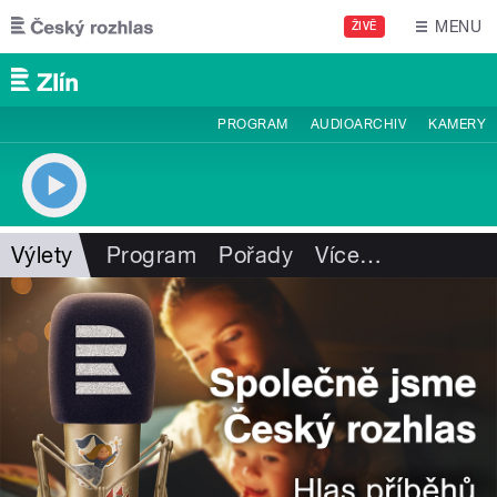
Přejít k hlavnímu obsahu
MENU
ŽIVĚ
PROGRAM
AUDIOARCHIV
KAMERY
Výlety
Program
Pořady
Více
…