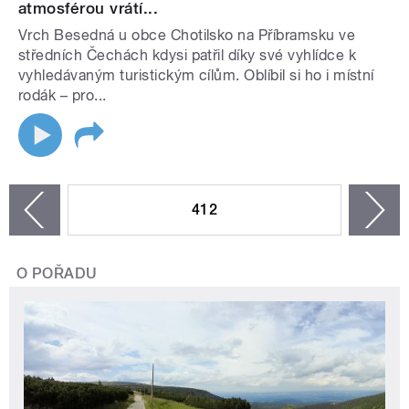
atmosférou vrátí...
Vrch Besedná u obce Chotilsko na Příbramsku ve
středních Čechách kdysi patřil díky své vyhlídce k
vyhledávaným turistickým cílům. Oblíbil si ho i místní
rodák – pro...
STRÁNKY
412
n
zí
O POŘADU