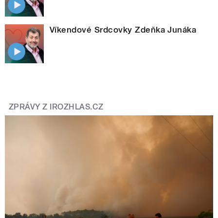
Víkendové Srdcovky Zdeňka Junáka
ZPRÁVY Z IROZHLAS.CZ