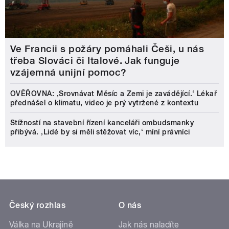
Ve Francii s požáry pomáhali Češi, u nás
třeba Slováci či Italové. Jak funguje
vzájemná unijní pomoc?
OVĚŘOVNA: ‚Srovnávat Měsíc a Zemi je zavádějící.‘ Lékař
přednášel o klimatu, video je prý vytržené z kontextu
Stížností na stavební řízení kanceláři ombudsmanky
přibývá. ‚Lidé by si měli stěžovat víc,‘ míní právníci
Český rozhlas
O nás
Válka na Ukrajině
Jak nás naladíte