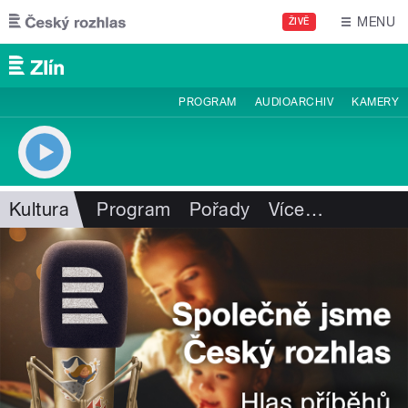
Přejít k hlavnímu obsahu
MENU
ŽIVĚ
PROGRAM
AUDIOARCHIV
KAMERY
Kultura
Program
Pořady
Více
…