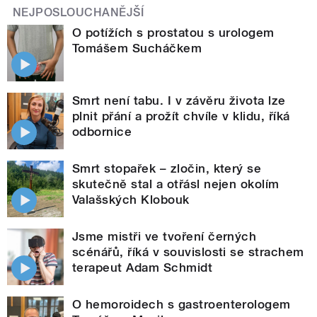
NEJPOSLOUCHANĚJŠÍ
O potížích s prostatou s urologem
Tomášem Sucháčkem
Smrt není tabu. I v závěru života lze
plnit přání a prožít chvíle v klidu, říká
odbornice
Smrt stopařek – zločin, který se
skutečně stal a otřásl nejen okolím
Valašských Klobouk
Jsme mistři ve tvoření černých
scénářů, říká v souvislosti se strachem
terapeut Adam Schmidt
O hemoroidech s gastroenterologem