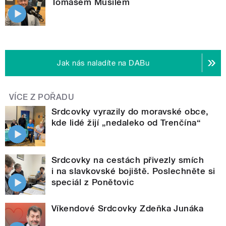
Tomášem Musilem
Jak nás naladíte na DABu
VÍCE Z POŘADU
Srdcovky vyrazily do moravské obce,
kde lidé žijí „nedaleko od Trenčína“
Srdcovky na cestách přivezly smích
i na slavkovské bojiště. Poslechněte si
speciál z Ponětovic
Víkendové Srdcovky Zdeňka Junáka