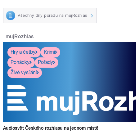
Všechny díly pořadu na mujRozhlas
mujRozhlas
Hry a četby
Krimi
Pohádky
Pořady
Živé vysílání
Audiosvět Českého rozhlasu na jednom místě