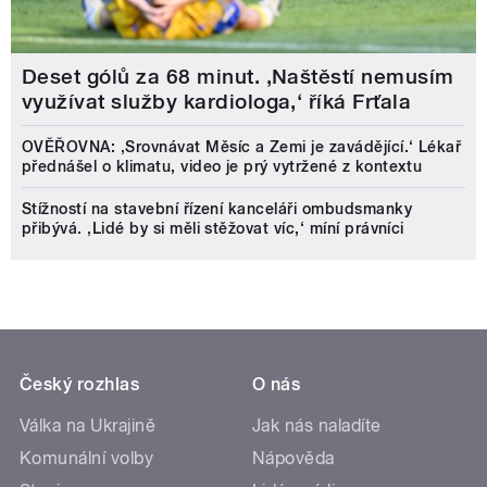
Deset gólů za 68 minut. ,Naštěstí nemusím
využívat služby kardiologa,‘ říká Frťala
OVĚŘOVNA: ‚Srovnávat Měsíc a Zemi je zavádějící.‘ Lékař
přednášel o klimatu, video je prý vytržené z kontextu
Stížností na stavební řízení kanceláři ombudsmanky
přibývá. ‚Lidé by si měli stěžovat víc,‘ míní právníci
Český rozhlas
O nás
Válka na Ukrajině
Jak nás naladíte
Komunální volby
Nápověda