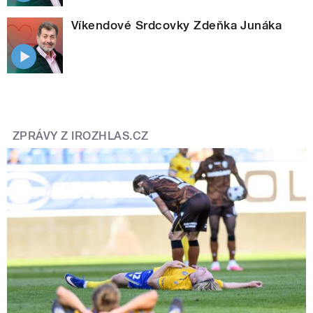
Víkendové Srdcovky Zdeňka Junáka
ZPRÁVY Z IROZHLAS.CZ