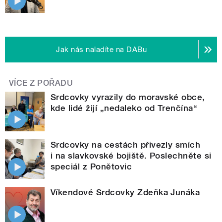
Jak nás naladíte na DABu
VÍCE Z POŘADU
Srdcovky vyrazily do moravské obce,
kde lidé žijí „nedaleko od Trenčína“
Srdcovky na cestách přivezly smích
i na slavkovské bojiště. Poslechněte si
speciál z Ponětovic
Víkendové Srdcovky Zdeňka Junáka