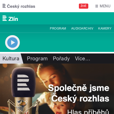
Přejít k hlavnímu obsahu
MENU
ŽIVĚ
PROGRAM
AUDIOARCHIV
KAMERY
Kultura
Program
Pořady
Více
…