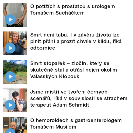
O potížích s prostatou s urologem
Tomášem Sucháčkem
Smrt není tabu. I v závěru života lze
plnit přání a prožít chvíle v klidu, říká
odbornice
Smrt stopařek – zločin, který se
skutečně stal a otřásl nejen okolím
Valašských Klobouk
Jsme mistři ve tvoření černých
scénářů, říká v souvislosti se strachem
terapeut Adam Schmidt
O hemoroidech s gastroenterologem
Tomášem Musilem