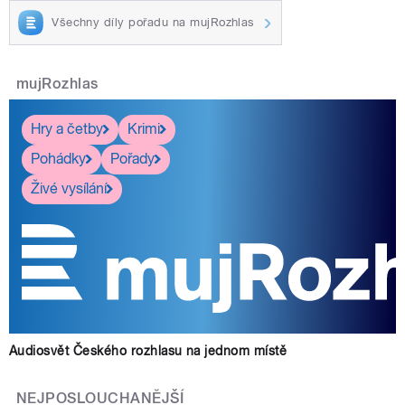
Všechny díly pořadu na mujRozhlas
mujRozhlas
Hry a četby
Krimi
Pohádky
Pořady
Živé vysílání
Audiosvět Českého rozhlasu na jednom místě
NEJPOSLOUCHANĚJŠÍ