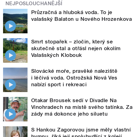
NEJPOSLOUCHANĚJŠÍ
Průzračná a hluboká voda. To je
valašský Balaton u Nového Hrozenkova
Smrt stopařek – zločin, který se
skutečně stal a otřásl nejen okolím
Valašských Klobouk
Slovácké moře, pravěké naleziště
i léčivá voda. Ostrožská Nová Ves
nabízí sport i rekreaci
Otakar Brousek sedí v Divadle Na
Vinohradech na místě svého tatínka. Za
zády má dokonce jeho siluetu
S Hankou Zagorovou jsme měly vlastní
hymnu, říká její spolubydlící z kolejí