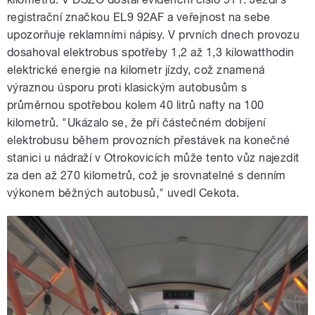
registrační značkou EL9 92AF a veřejnost na sebe
upozorňuje reklamními nápisy. V prvních dnech provozu
dosahoval elektrobus spotřeby 1,2 až 1,3 kilowatthodin
elektrické energie na kilometr jízdy, což znamená
výraznou úsporu proti klasickým autobusům s
průměrnou spotřebou kolem 40 litrů nafty na 100
kilometrů. "Ukázalo se, že při částečném dobíjení
elektrobusu během provozních přestávek na konečné
stanici u nádraží v Otrokovicích může tento vůz najezdit
za den až 270 kilometrů, což je srovnatelné s denním
výkonem běžných autobusů," uvedl Cekota.