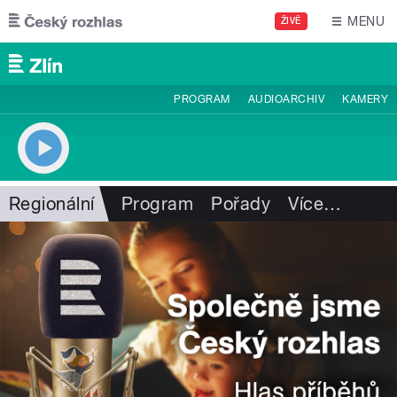
Přejít k hlavnímu obsahu
MENU
ŽIVĚ
PROGRAM
AUDIOARCHIV
KAMERY
Regionální
Program
Pořady
Více
…