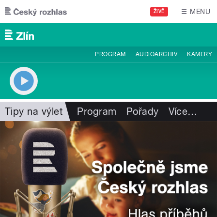
Přejít k hlavnímu obsahu
MENU
ŽIVĚ
PROGRAM
AUDIOARCHIV
KAMERY
Tipy na výlet
Program
Pořady
Více
…