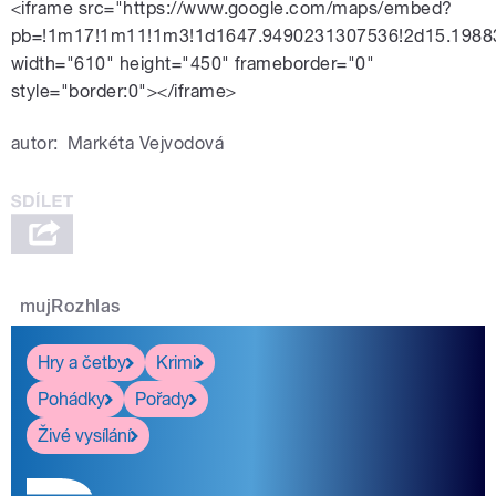
<iframe src="https://www.google.com/maps/embed?
pb=!1m17!1m11!1m3!1d1647.9490231307536!2d15.1988
width="610" height="450" frameborder="0"
style="border:0"></iframe>
autor:
Markéta Vejvodová
mujRozhlas
Hry a četby
Krimi
Pohádky
Pořady
Živé vysílání