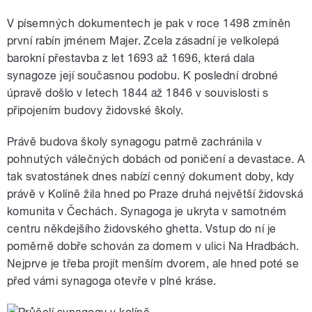
V písemných dokumentech je pak v roce 1498 zmíněn
první rabín jménem Majer. Zcela zásadní je velkolepá
barokní přestavba z let 1693 až 1696, která dala
synagoze její současnou podobu. K poslední drobné
úpravě došlo v letech 1844 až 1846 v souvislosti s
připojením budovy židovské školy.
Právě budova školy synagogu patrně zachránila v
pohnutých válečných dobách od poničení a devastace. A
tak svatostánek dnes nabízí cenný dokument doby, kdy
právě v Kolíně žila hned po Praze druhá největší židovská
komunita v Čechách. Synagoga je ukryta v samotném
centru někdejšího židovského ghetta. Vstup do ní je
poměrně dobře schován za domem v ulici Na Hradbách.
Nejprve je třeba projít menším dvorem, ale hned poté se
před vámi synagoga otevře v plné kráse.