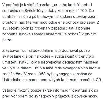
V popředí je k vidění barokní „aron ha kodeš" neboli
schránka na Svitek Tóry z doby kolem roku 1700. Do
centrální síně se půlkruhovými arkádami otevírají boční
prostory, nad kterými jsou oddělené ochozy pro ženy. Z
19. století pochází tribuna v západní části a bohatě
zdobená litinová zábradlí almemoru a ochozů v prvním
patře.
Z vybavení se na původním místě dochoval pouze
svatostánek (arón ha kódeš = svatá skříň) určený pro
umístění svitku Tóry s hebrejským dedikačním nápisem
ve vlysu a datem 1696 a také řada synagogálních lavic u
zadní stěny. V roce 1958 byla synagoga zapsána do
Ústředního seznamu nemovitých kulturních památek ČR.
Vstup je možný pouze skrze informační centrum sídlící
před vchodem do synagogy v průjezdu židovské školy.