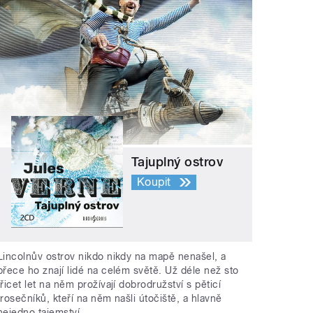
Tajuplný ostrov
Koupit
Lincolnův ostrov nikdo nikdy na mapě nenašel, a
přece ho znají lidé na celém světě. Už déle než sto
třicet let na něm prožívají dobrodružství s pěticí
trosečníků, kteří na něm našli útočiště, a hlavně
nejedno tajemství.