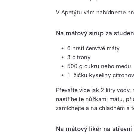
V Apetýtu vám nabídneme hne
Na mátový sirup za studen
6 hrstí čerstvé máty
3 citrony
500 g cukru nebo medu
1 lžičku kyseliny citrono
Převařte více jak 2 litry vod
nastříhejte nůžkami mátu, při
zamíchejte a na chladném a 
Na mátový likér na střevní 