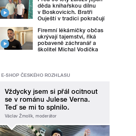
děda knihařskou dílnu
v Boskovicích. Bratři
Ouještí v tradici pokračují
Firemní lékárničky občas
ukrývají tajemství, říká
pobaveně záchranář a
školitel Michal Vodička
E-SHOP ČESKÉHO ROZHLASU
Vždycky jsem si přál ocitnout
se v románu Julese Verna.
Teď se mi to splnilo.
Václav Žmolík, moderátor