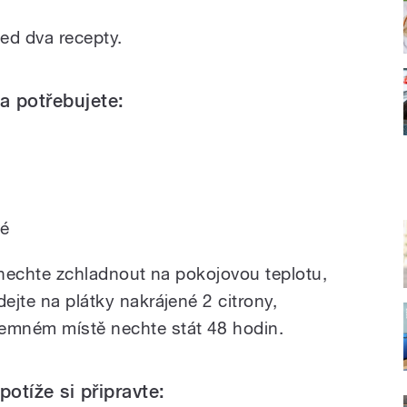
d dva recepty.
a potřebujete:
vé
y, nechte zchladnout na pokojovou teplotu,
dejte na plátky nakrájené 2 citrony,
temném místě nechte stát 48 hodin.
potíže si připravte: