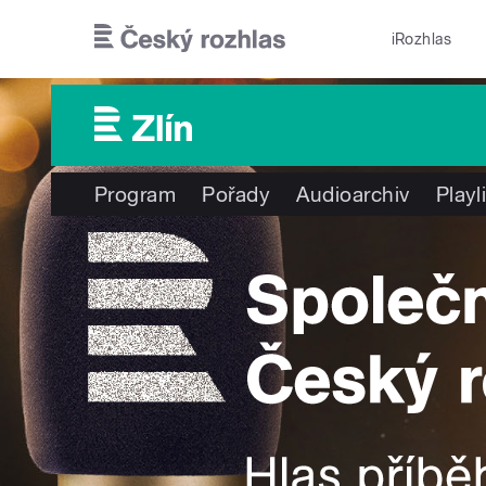
Přejít k hlavnímu obsahu
iRozhlas
Program
Pořady
Audioarchiv
Playl