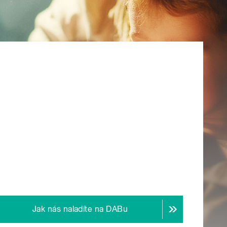
Jak nás naladíte na DABu