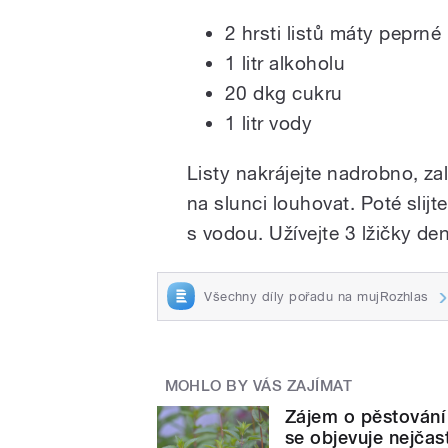
2 hrsti listů máty peprné
1 litr alkoholu
20 dkg cukru
1 litr vody
Listy nakrájejte nadrobno, za
na slunci louhovat. Poté sli
s vodou. Užívejte 3 lžičky de
Všechny díly pořadu na mujRozhlas
MOHLO BY VÁS ZAJÍMAT
Zájem o pěstování 
se objevuje nejčas