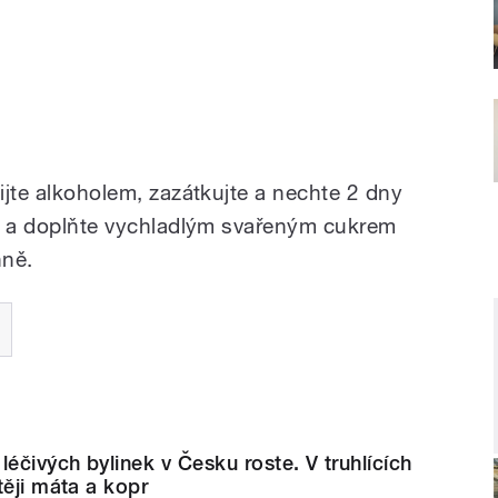
lijte alkoholem, zazátkujte a nechte 2 dny
jte a doplňte vychladlým svařeným cukrem
nně.
léčivých bylinek v Česku roste. V truhlících
těji máta a kopr