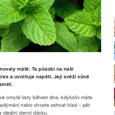
novaly mátě. Ta působí na naši
res a uvolňuje napětí. Její svěží vůně
paměť.
tvé omyté listy během dne, kdykoliv máte
 nadýmání nebo chcete zahnat hlad – pět
 ideální denní dávku.