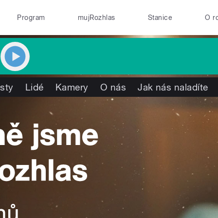
Program
mujRozhlas
Stanice
O r
isty
Lidé
Kamery
O nás
Jak nás naladíte