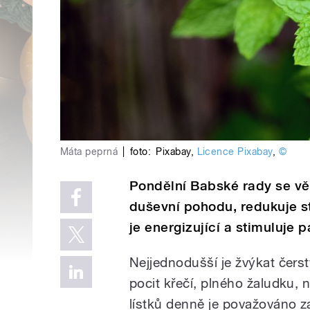
Máta peprná
|
foto:
Pixabay
,
Licence Pixabay
,
©
Pondělní Babské rady se vě
duševní pohodu, redukuje st
je energizující a stimuluje 
Nejjednodušší je žvýkat čers
pocit křečí, plného žaludku,
lístků denně je považováno za