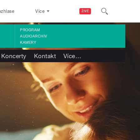
ozhlase
Více
ŽIVĚ
PROGRAM
AUDIOARCHIV
KAMERY
Koncerty
Kontakt
Více
…