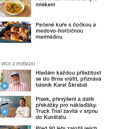
mlékem
Pečené kuře s čočkou a
medovo-hořčičnou
marinádou
VÍCE Z POŘADU
Hledám každou příležitost
se do Brna vrátit, přiznává
básník Karel Škrabal
Písek, převýšení a další
překážky pro náklaďáky.
Truck Trial zavítá v srpnu
do Kunštátu
Před 90 lety založil jejich