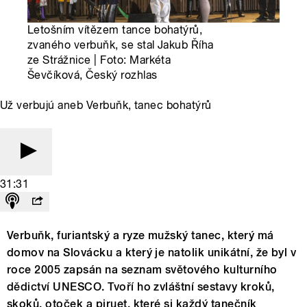
Letošním vítězem tance bohatýrů,
zvaného verbuňk, se stal Jakub Říha
ze Strážnice | Foto: Markéta
Ševčíková, Český rozhlas
Už verbujú aneb Verbuňk, tanec bohatýrů
31:31
Verbuňk, furiantský a ryze mužský tanec, který má
domov na Slovácku a který je natolik unikátní, že byl v
roce 2005 zapsán na seznam světového kulturního
dědictví UNESCO. Tvoří ho zvláštní sestavy kroků,
skoků, otoček a piruet, které si každý tanečník