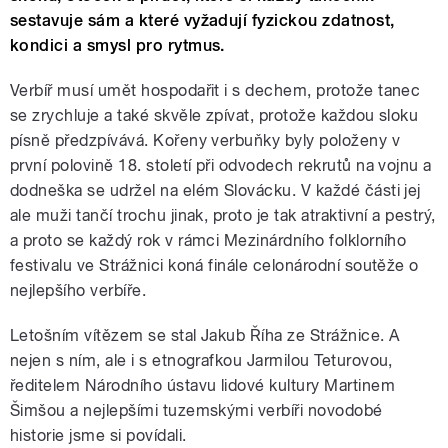
sestavuje sám a které vyžadují fyzickou zdatnost,
kondici a smysl pro rytmus.
Verbíř musí umět hospodařit i s dechem, protože tanec
se zrychluje a také skvěle zpívat, protože každou sloku
písně předzpívává. Kořeny verbuňky byly položeny v
první polovině 18. století při odvodech rekrutů na vojnu a
dodneška se udržel na elém Slovácku. V každé části jej
ale muži tančí trochu jinak, proto je tak atraktivní a pestrý,
a proto se každý rok v rámci Mezinárdního folklorního
festivalu ve Strážnici koná finále celonárodní soutěže o
nejlepšího verbíře.
Letošním vítězem se stal Jakub Říha ze Strážnice. A
nejen s ním, ale i s etnografkou Jarmilou Teturovou,
ředitelem Národního ústavu lidové kultury Martinem
Šimšou a nejlepšími tuzemskými verbíři novodobé
historie jsme si povídali.