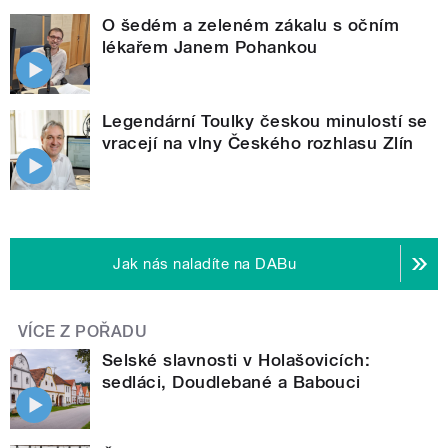
O šedém a zeleném zákalu s očním
lékařem Janem Pohankou
Legendární Toulky českou minulostí se
vracejí na vlny Českého rozhlasu Zlín
Jak nás naladíte na DABu
VÍCE Z POŘADU
Selské slavnosti v Holašovicích:
sedláci, Doudlebané a Babouci