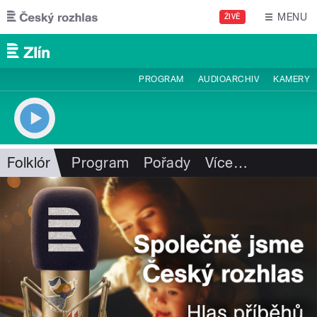
Přejít k hlavnímu obsahu
MENU
ŽIVĚ
PROGRAM
AUDIOARCHIV
KAMERY
Folklór
Program
Pořady
Více
…