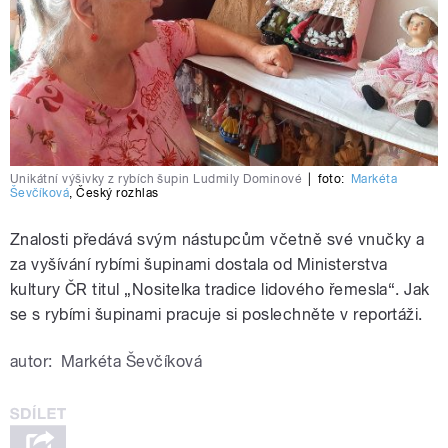
Unikátní výšivky z rybích šupin Ludmily Dominové
|
foto:
Markéta
Ševčíková
,
Český rozhlas
Znalosti předává svým nástupcům včetně své vnučky a
za vyšívání rybími šupinami dostala od Ministerstva
kultury ČR titul „Nositelka tradice lidového řemesla“. Jak
se s rybími šupinami pracuje si poslechněte v reportáži.
autor:
Markéta Ševčíková