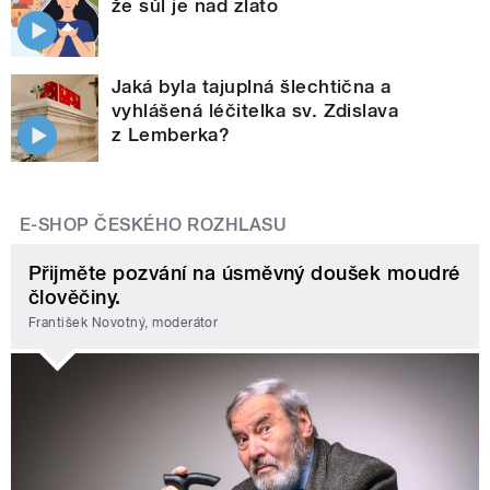
že sůl je nad zlato
Jaká byla tajuplná šlechtična a
vyhlášená léčitelka sv. Zdislava
z Lemberka?
E-SHOP ČESKÉHO ROZHLASU
Přijměte pozvání na úsměvný doušek moudré
člověčiny.
František Novotný, moderátor