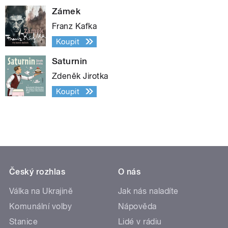
Zámek
Franz Kafka
Koupit
Saturnin
Zdeněk Jirotka
Koupit
Český rozhlas
O nás
Válka na Ukrajině
Jak nás naladíte
Komunální volby
Nápověda
Stanice
Lidé v rádiu