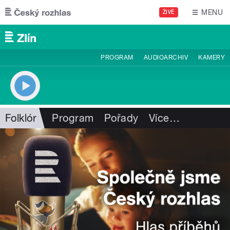
Přejít k hlavnímu obsahu
MENU
ŽIVĚ
PROGRAM
AUDIOARCHIV
KAMERY
Folklór
Program
Pořady
Více
…