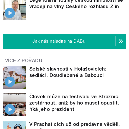
vracejí na vlny Českého rozhlasu Zlín
Jak nás naladíte na DABu
VÍCE Z POŘADU
Selské slavnosti v Holašovicích:
sedláci, Doudlebané a Babouci
Člověk může na festivalu ve Strážnici
zestárnout, aniž by ho musel opustit,
říká jeho prezident
V Prachaticích už od pradávna věděli,