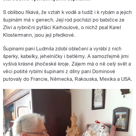
S oblibou říkává, že vztah k vodě a tudíž i k rybám a jejich
šupinám má v genech. Její rod pochází po babičce ze
Zlivi a rybniční pytláci Karhoulové, o nichž psal Karel
Klostermann, jsou její předkové.
Šupinami paní Ludmila zdobí oblečení a vyrábí z nich
šperky, kabelky, jehelníčky i betlémy. A samozřejmě jimi
vyšívá krásné jihočeské kroje. Zájem má o ně celý svět a
věci pošité rybími šupinami z dílny paní Dominové
putovaly do Francie, Německa, Rakouska, Mexika a USA.