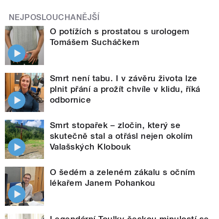
NEJPOSLOUCHANĚJŠÍ
O potížích s prostatou s urologem
Tomášem Sucháčkem
Smrt není tabu. I v závěru života lze
plnit přání a prožít chvíle v klidu, říká
odbornice
Smrt stopařek – zločin, který se
skutečně stal a otřásl nejen okolím
Valašských Klobouk
O šedém a zeleném zákalu s očním
lékařem Janem Pohankou
Legendární Toulky českou minulostí se