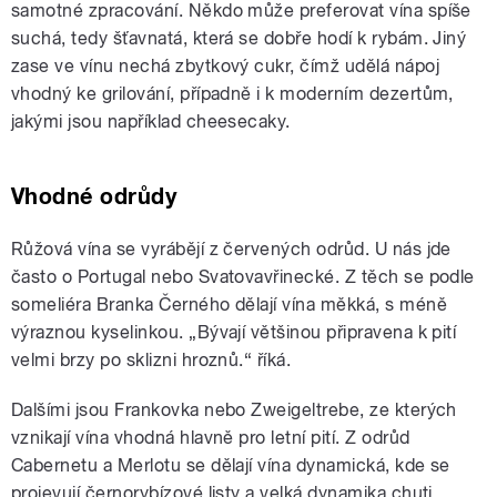
samotné zpracování. Někdo může preferovat vína spíše
suchá, tedy šťavnatá, která se dobře hodí k rybám. Jiný
zase ve vínu nechá zbytkový cukr, čímž udělá nápoj
vhodný ke grilování, případně i k moderním dezertům,
jakými jsou například cheesecaky.
Vhodné odrůdy
Růžová vína se vyrábějí z červených odrůd. U nás jde
často o Portugal nebo Svatovavřinecké. Z těch se podle
someliéra Branka Černého dělají vína měkká, s méně
výraznou kyselinkou. „Bývají většinou připravena k pití
velmi brzy po sklizni hroznů.“ říká.
Dalšími jsou Frankovka nebo Zweigeltrebe, ze kterých
vznikají vína vhodná hlavně pro letní pití. Z odrůd
Cabernetu a Merlotu se dělají vína dynamická, kde se
projevují černorybízové listy a velká dynamika chuti.