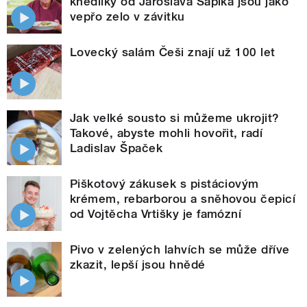
knedlíky od Jaroslava Sapíka jsou jako
vepřo zelo v závitku
Lovecký salám Češi znají už 100 let
Jak velké sousto si můžeme ukrojit?
Takové, abyste mohli hovořit, radí
Ladislav Špaček
Piškotový zákusek s pistáciovým
krémem, rebarborou a sněhovou čepicí
od Vojtěcha Vrtišky je famózní
Pivo v zelených lahvích se může dříve
zkazit, lepší jsou hnědé