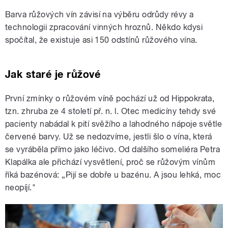
Barva růžových vín závisí na výběru odrůdy révy a
technologii zpracování vinných hroznů. Někdo kdysi
spočítal, že existuje asi 150 odstínů růžového vína.
Jak staré je růžové
První zmínky o růžovém víně pochází už od Hippokrata,
tzn. zhruba ze 4 století př. n. l. Otec medicíny tehdy své
pacienty nabádal k pití svěžího a lahodného nápoje světle
červené barvy. Už se nedozvíme, jestli šlo o vína, která
se vyráběla přímo jako léčivo. Od dalšího someliéra Petra
Klapálka ale přichází vysvětlení, proč se růžovým vínům
říká bazénová: „Pijí se dobře u bazénu. A jsou lehká, moc
neopíjí."