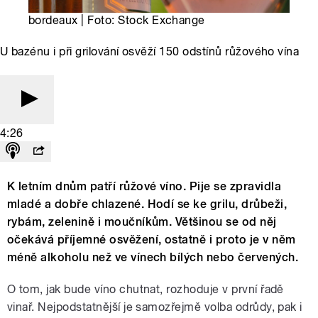
bordeaux | Foto: Stock Exchange
U bazénu i při grilování osvěží 150 odstínů růžového vína
4:26
K letním dnům patří růžové víno. Pije se zpravidla
mladé a dobře chlazené. Hodí se ke grilu, drůbeži,
rybám, zelenině i moučníkům. Většinou se od něj
očekává příjemné osvěžení, ostatně i proto je v něm
méně alkoholu než ve vínech bílých nebo červených.
O tom, jak bude víno chutnat, rozhoduje v první řadě
vinař. Nejpodstatnější je samozřejmě volba odrůdy, pak i