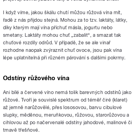
I když víme, jakou škálu chutí můžou růžová vína mít,
řadě z nás přijdou stejná. Mohou za to tzv. laktáty, látky,
díky kterým mají vína příchuť másla, jogurtu nebo
smetany. Laktáty mohou chuť „zabalit“, a smazat tak
chuťové rozdíly odrůd. V případě, že se ale vinař
rozhodne naopak zvýraznit chuť ovoce, jsou pak vína
lépe uplatnitelná při různém párování s dalšími pokrmy.
Odstíny růžového vína
Ani bílé a červené víno nemá tolik barevných odstínů jako
růžové. Tvoří je souvislé spektrum od téměř čiré (klaret)
až jemně narůžovělé, přes lososovou, barvu cibulové
slupky, měděnou, meruňkovou, růžovou, starorůžovou a
cihlovou až po načervenalé odstíny jahodové, malinové či
tmavě třešňové.