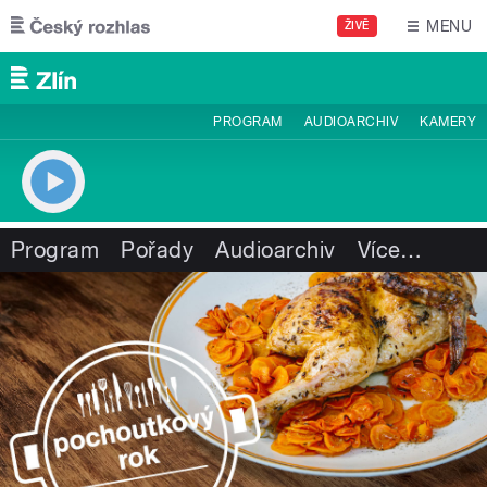
Přejít k hlavnímu obsahu
MENU
ŽIVĚ
PROGRAM
AUDIOARCHIV
KAMERY
Program
Pořady
Audioarchiv
Více
…