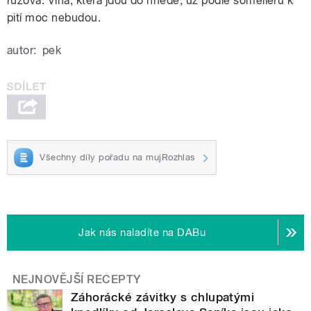
růžová. Vína, která jdou do hnědé, už podle someliérů k
pití moc nebudou.
autor:
pek
Všechny díly pořadu na mujRozhlas
Jak nás naladíte na DABu
NEJNOVĚJŠÍ RECEPTY
Záhorácké závitky s chlupatými