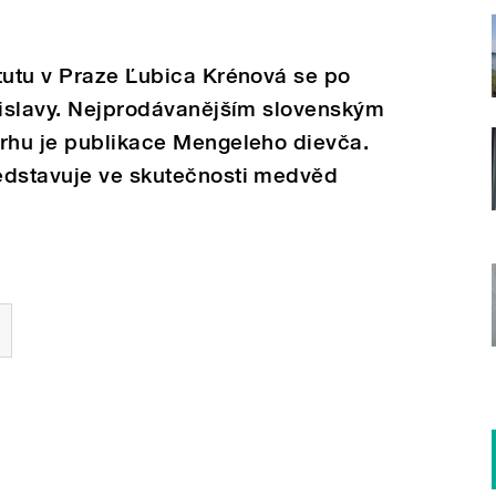
tutu v Praze Ľubica Krénová se po
tislavy. Nejprodávanějším slovenským
trhu je publikace Mengeleho dievča.
edstavuje ve skutečnosti medvěd