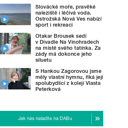
Slovácké moře, pravěké
naleziště i léčivá voda.
Ostrožská Nová Ves nabízí
sport i rekreaci
Otakar Brousek sedí
v Divadle Na Vinohradech
na místě svého tatínka. Za
zády má dokonce jeho
siluetu
S Hankou Zagorovou jsme
měly vlastní hymnu, říká její
spolubydlící z kolejí Vlasta
Peterková
Jak nás naladíte na DABu