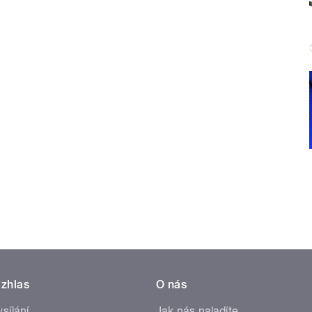
zhlas
O nás
ysílání
Jak nás naladíte