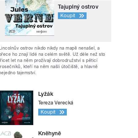
Tajuplný ostrov
Koupit
Lincolnův ostrov nikdo nikdy na mapě nenašel, a
přece ho znají lidé na celém světě. Už déle než sto
třicet let na něm prožívají dobrodružství s pěticí
trosečníků, kteří na něm našli útočiště, a hlavně
nejedno tajemství.
Lyžák
Tereza Verecká
Koupit
Kněhyně