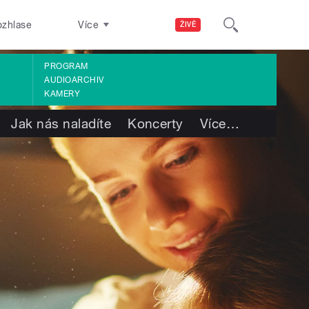
ozhlase
Více
ŽIVĚ
PROGRAM
AUDIOARCHIV
KAMERY
Jak nás naladíte
Koncerty
Více
…