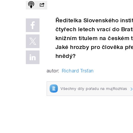
Ředitelka Slovenského insti
čtyřech letech vrací do Bra
knižním titulem na českém 
Jaké hrozby pro člověka př
hnědý?
autor:
Richard Trsťan
Všechny díly pořadu na mujRozhlas