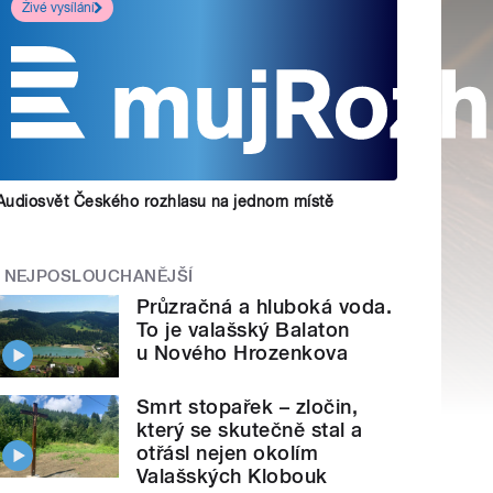
Živé vysílání
Audiosvět Českého rozhlasu na jednom místě
NEJPOSLOUCHANĚJŠÍ
Průzračná a hluboká voda.
To je valašský Balaton
u Nového Hrozenkova
Smrt stopařek – zločin,
který se skutečně stal a
otřásl nejen okolím
Valašských Klobouk