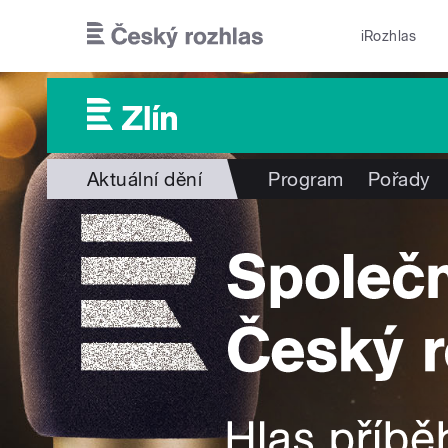
Přejít k hlavnímu obsahu
iRozhlas
Aktuální dění
Program
Pořady