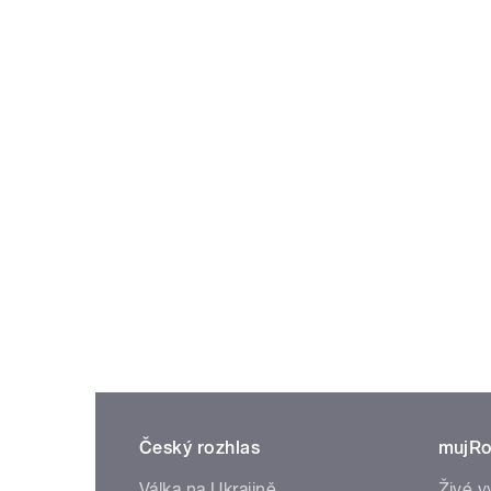
Český rozhlas
mujRo
Válka na Ukrajině
Živé v