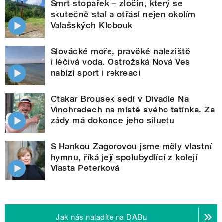
Smrt stopařek – zločin, který se
skutečně stal a otřásl nejen okolím
Valašských Klobouk
Slovácké moře, pravěké naleziště
i léčivá voda. Ostrožská Nová Ves
nabízí sport i rekreaci
Otakar Brousek sedí v Divadle Na
Vinohradech na místě svého tatínka. Za
zády má dokonce jeho siluetu
S Hankou Zagorovou jsme měly vlastní
hymnu, říká její spolubydlící z kolejí
Vlasta Peterková
Jak nás naladíte na DABu