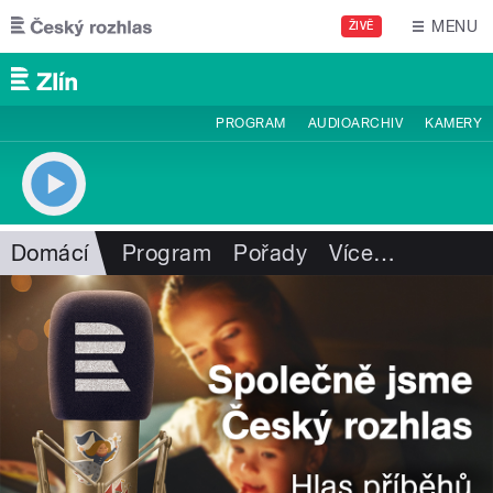
Přejít k hlavnímu obsahu
MENU
ŽIVĚ
PROGRAM
AUDIOARCHIV
KAMERY
Domácí
Program
Pořady
Více
…