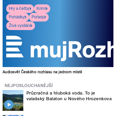
Hry a četby
Krimi
Pohádky
Pořady
Živé vysílání
Audiosvět Českého rozhlasu na jednom místě
NEJPOSLOUCHANĚJŠÍ
Průzračná a hluboká voda. To je
valašský Balaton u Nového Hrozenkova