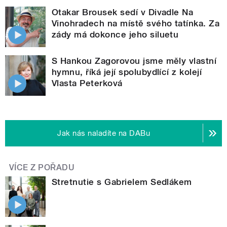
Otakar Brousek sedí v Divadle Na
Vinohradech na místě svého tatínka. Za
zády má dokonce jeho siluetu
S Hankou Zagorovou jsme měly vlastní
hymnu, říká její spolubydlící z kolejí
Vlasta Peterková
Jak nás naladíte na DABu
VÍCE Z POŘADU
Stretnutie s Gabrielem Sedlákem