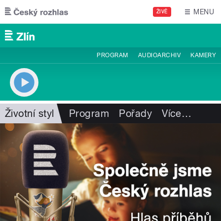
Přejít k hlavnímu obsahu
MENU
ŽIVĚ
PROGRAM
AUDIOARCHIV
KAMERY
Životní styl
Program
Pořady
Více
…