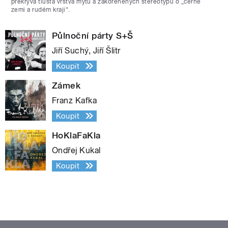
překrývá tlustá vrstva mýtů a zakořeněných stereotypů o „černé
zemi a rudém kraji“.
Půlnoční párty S+Š
Jiří Suchý, Jiří Šlitr
Koupit
Zámek
Franz Kafka
Koupit
HoKlaFaKla
Ondřej Kukal
Koupit