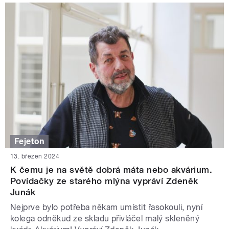
Fejeton
13. březen 2024
K čemu je na světě dobrá máta nebo akvárium.
Povídačky ze starého mlýna vypráví Zdeněk
Junák
Nejprve bylo potřeba někam umístit řasokouli, nyní
kolega odněkud ze skladu přivláčel malý skleněný