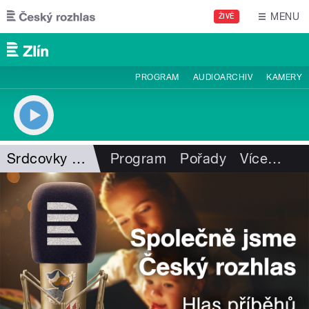
Přejít k hlavnímu obsahu
MENU
ŽIVĚ
PROGRAM
AUDIOARCHIV
KAMERY
Srdcovky Zdeňka Junáka
Program
Pořady
Více
…