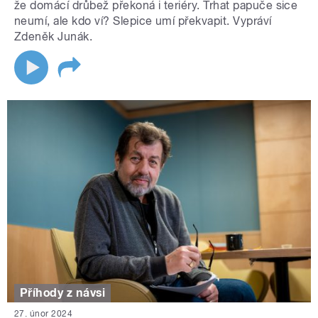
že domácí drůbež překoná i teriéry. Trhat papuče sice
neumí, ale kdo ví? Slepice umí překvapit. Vypráví
Zdeněk Junák.
Příhody z návsi
27. únor 2024