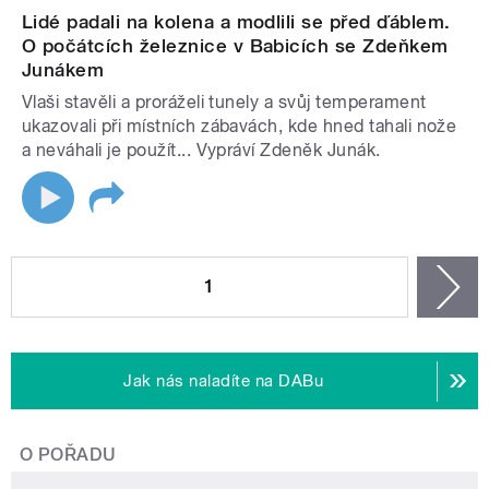
Lidé padali na kolena a modlili se před ďáblem.
O počátcích železnice v Babicích se Zdeňkem
Junákem
Vlaši stavěli a proráželi tunely a svůj temperament
ukazovali při místních zábavách, kde hned tahali nože
a neváhali je použít... Vypráví Zdeněk Junák.
STRÁNKY
1
n
Jak nás naladíte na DABu
O POŘADU