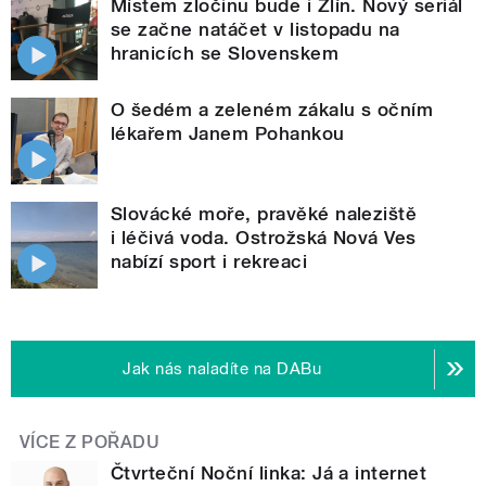
Místem zločinu bude i Zlín. Nový seriál
se začne natáčet v listopadu na
hranicích se Slovenskem
O šedém a zeleném zákalu s očním
lékařem Janem Pohankou
Slovácké moře, pravěké naleziště
i léčivá voda. Ostrožská Nová Ves
nabízí sport i rekreaci
Jak nás naladíte na DABu
VÍCE Z POŘADU
Čtvrteční Noční linka: Já a internet