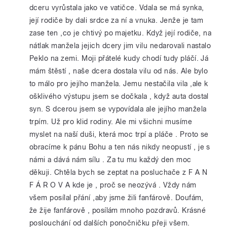
dceru vyrůstala jako ve vatičce. Vdala se má synka,
její rodiče by dali srdce za ní a vnuka. Jenže je tam
zase ten ,co je chtivý po majetku. Když její rodiče, na
nátlak manžela jejich dcery jim vilu nedarovali nastalo
Peklo na zemi. Moji přátelé kudy chodí tudy pláčí. Já
mám štěstí , naše dcera dostala vilu od nás. Ale bylo
to málo pro jejího manžela. Jemu nestačila vila ,ale k
ošklivého výstupu jsem se dočkala , když auta dostal
syn. S dcerou jsem se vypovídala ale jejího manžela
trpím. Už pro klid rodiny. Ale mi všichni musíme
myslet na naší duši, která moc trpí a pláče . Proto se
obracíme k pánu Bohu a ten nás nikdy neopustí , je s
námi a dává nám sílu . Za tu mu každý den moc
děkuji. Chtěla bych se zeptat na posluchače z F A N
F Á R O V A kde je , proč se neozývá . Vždy nám
všem posílal přání ,aby jsme žili fanfárově. Doufám,
že žije fanfárově , posílám mnoho pozdravů. Krásné
poslouchání od dalších ponočničku přeji všem.