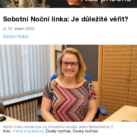
Sobotní Noční linka: Je důležité věřit?
13. srpen 2022
Noční linka
Noční linku moderuje ze zlínského studia Jarka Barboříková
|
foto:
Petra Kopásková
,
Český rozhlas
,
Český rozhlas