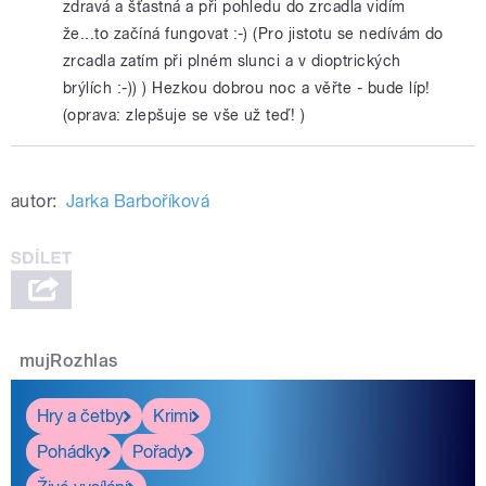
zdravá a šťastná a při pohledu do zrcadla vidím
že...to začíná fungovat :-) (Pro jistotu se nedívám do
zrcadla zatím při plném slunci a v dioptrických
brýlích :-)) ) Hezkou dobrou noc a věřte - bude líp!
(oprava: zlepšuje se vše už teď! )
autor:
Jarka Barboříková
mujRozhlas
Hry a četby
Krimi
Pohádky
Pořady