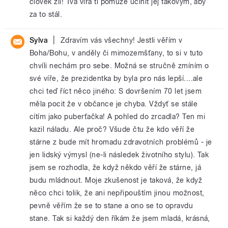
člověk žil! Tvá víra ti pomůže učinit jej takovým, aby
za to stál.
|
Sylva
Zdravím vás všechny! Jestli věřím v
Boha/Bohu, v anděly či mimozemšťany, to si v tuto
chvíli nechám pro sebe. Možná se stručně zmíním o
své víře, že prezidentka by byla pro nás lepší....ale
chci teď říct něco jiného: S dovršením 70 let jsem
měla pocit že v občance je chyba. Vždyť se stále
cítím jako puberťačka! A pohled do zrcadla? Ten mi
kazil náladu. Ale proč? Všude čtu že kdo věří že
stárne z bude mít hromadu zdravotních problémů - je
jen lidský výmysl (ne-li následek životního stylu). Tak
jsem se rozhodla, že když někdo věří že stárne, já
budu mládnout. Moje zkušenost je taková, že když
něco chci tolik, že ani nepřipouštím jinou možnost,
pevně věřím že se to stane a ono se to opravdu
stane. Tak si každý den říkám že jsem mladá, krásná,