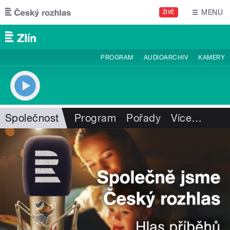
Přejít k hlavnímu obsahu
MENU
ŽIVĚ
PROGRAM
AUDIOARCHIV
KAMERY
Společnost
Program
Pořady
Více
…