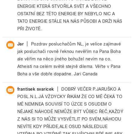
ENERGIE KTERÁ STVOŘILA SVĚT A VŠECHNO
OSTATNÍ BEZ TÉTO ENERGIE BY NEBYLO NIC A
TATO ENERGIE STÁLE NA NÁS PŮSOBI A DRŽI NÁS
PŘI ŽIVOTĚ.
|
Jar
Pozdrav posluchačům NL, je velice zajímavé
jak posluchači rovně řeknou nevěřím na Pana Boha
ale věřím na něco jiného bohužel nevím na co.
Atheisti na celém světě stejně dilema. Věřte v Pana
Boha a vše dobře dopadne. Jari Canada
|
frantisek svaricek
DOBRÝ VEČER P.JARUŠKO A
POSL.N.L.JÁ VŽDYCKY ŘIKÁM ŽE CO MĚ ČEKÁ TO
MĚ NEMINEA SOUVISÍ TO ÚZCE S OSUDEM O
NĚJAKÉ NÁHODĚ NEMŮŽE BÝT VŮBEC ŘEČ,KAŽDÝ
Z NÁS SI TO MŮŽE VYSVĚTLIT PO SVÉM,NÁHODU
NEVÍTE KDY PŘÍJDE,ALE OSUD NÁSLEDUJE
VTEŘINA PO VTEŘINĚ,TAK SI VŠICHNI PŘÉJME ABY