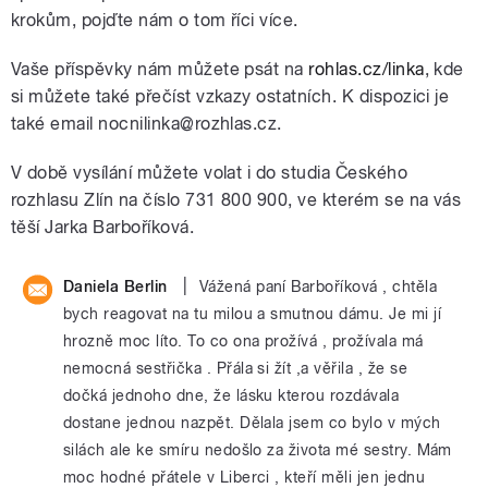
krokům, pojďte nám o
tom říci více.
Vaše příspěvky nám můžete psát na
rohlas.cz/linka
, kde
si můžete také přečíst vzkazy ostatních. K dispozici je
také email nocnilinka@
rozhlas.cz.
V době vysílání můžete volat i do studia
Českého
rozhlasu Zlín na číslo 731 800 900, ve kterém se na vás
těší Jarka Barboříková.
|
Daniela Berlin
Vážená paní Barboříková , chtěla
bych reagovat na tu milou a smutnou dámu. Je mi jí
hrozně moc líto. To co ona prožívá , prožívala má
nemocná sestřička . Přála si žít ,a věřila , že se
dočká jednoho dne, že lásku kterou rozdávala
dostane jednou nazpět. Dělala jsem co bylo v mých
silách ale ke smíru nedošlo za života mé sestry. Mám
moc hodné přátele v Liberci , kteří měli jen jednu