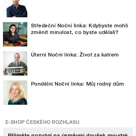
Středeční Noční linka: Kdybyste mohli
změnit minulost, co byste udělali?
Úterní Noční linka: Život za katrem
Pondělní Noční linka: Můj rodný dům
E-SHOP ČESKÉHO ROZHLASU
Přijměte pozvání na úsměvný doušek moudré