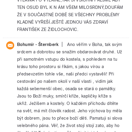
TEN OSUD BYL K N ÁM VŠEM MILOSRDNÝ,DOUFÁM
ŽE V SOUČASTNÉ DOBĚ SE VŠECHNY PROBLÉMY
KLADNĚ VYŘEŠÍ.JEŠTĚ JEDNOU VÁS ZDRAVÍ
FRANTIŠEK ZE ŽIDLOCHOVIC.
|
Bohumír - Šternberk
Ano věřím v Boha, tak svým
srdcem a dobrotou se snažím obdarovávat druhé. Už
při samotném vstupu do kostela, s pohledem na tu
krásu toho prostoru si říkám, s jakou vírou a
předsevzetím tohle vše, naši předci vystavěli! Při
cestování po našem okolí v naší vlasti , vidím jak
každá sebemenší obec, osada se stará o památky.
Jsou to Boží muky, smírčí kříže, kapličky kříže s
ukřiž. Ježíšem a kostely. O každém příchodu dítěte
na svět, má mít člověk radost. Jeho výchova by měla
být dobrem, jsou to přece boží děti. Pamatuji si slova
velebného pána. Věř, že život stojí stojí zato, aby ho