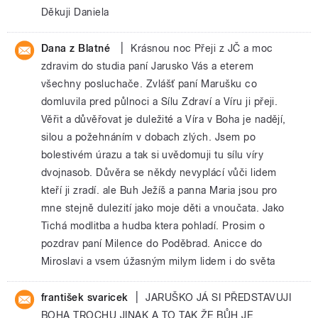
Děkuji Daniela
|
Dana z Blatné
Krásnou noc Přeji z JČ a moc
zdravim do studia paní Jarusko Vás a eterem
všechny posluchače. Zvlášť paní Marušku co
domluvila pred půlnoci a Sílu Zdraví a Víru ji přeji.
Věřit a důvěřovat je duležité a Víra v Boha je nadějí,
silou a požehnáním v dobach zlých. Jsem po
bolestivém úrazu a tak si uvědomuji tu sílu víry
dvojnasob. Důvěra se někdy nevyplácí vůči lidem
kteří ji zradí. ale Buh Ježíš a panna Maria jsou pro
mne stejně dulezití jako moje děti a vnoučata. Jako
Tichá modlitba a hudba ktera pohladí. Prosim o
pozdrav paní Milence do Poděbrad. Anicce do
Miroslavi a vsem úžasným milym lidem i do světa
|
františek svaricek
JARUŠKO JÁ SI PŘEDSTAVUJI
BOHA TROCHU JINAK A TO TAK ŽE BŮH JE