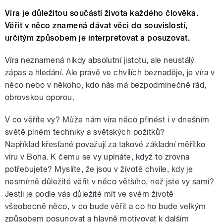
Víra je důležitou součástí života každého člověka.
Věřit v něco znamená dávat věci do souvislostí,
určitým způsobem je interpretovat a posuzovat.
Víra neznamená nikdy absolutní jistotu, ale neustálý
zápas a hledání. Ale
právě ve chvílích beznaděje, je víra v
něco nebo v někoho, kdo nás má
bezpodmínečně rád,
obrovskou oporou.
V co věříte vy? Může nám víra něco
přinést i v dnešním
světě plném techniky a světských požitků?
Například
křesťané považují za takové základní měřítko
víru v Boha. K čemu se vy
upínáte, když to zrovna
potřebujete? Myslíte, že jsou v životě chvíle, kdy
je
nesmírně důležité věřit v něco většího, než jste vy sami?
Jestli je podle
vás důležité mít ve svém životě
všeobecně něco, v co bude věřit a co ho bude
velkým
způsobem posunovat a hlavně motivovat k dalším