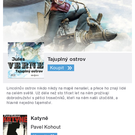
Tajuplný ostrov
Koupit
Lincolnův ostrov nikdo nikdy na mapě nenašel, a přece ho znají lidé
na celém světě. Už déle než sto třicet let na něm prožívají
dobrodružství s pěticí trosečníků, kteří na něm našli útočiště, a
hlavně nejedno tajemství.
Katyně
Pavel Kohout