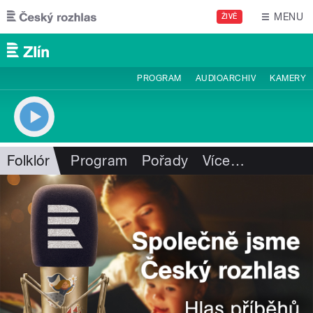
Přejít k hlavnímu obsahu
MENU
ŽIVĚ
PROGRAM
AUDIOARCHIV
KAMERY
Folklór
Program
Pořady
Více
…