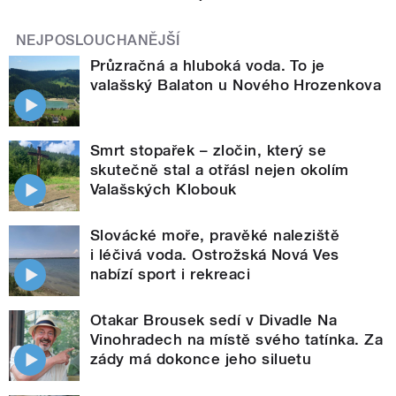
NEJPOSLOUCHANĚJŠÍ
Průzračná a hluboká voda. To je
valašský Balaton u Nového Hrozenkova
Smrt stopařek – zločin, který se
skutečně stal a otřásl nejen okolím
Valašských Klobouk
Slovácké moře, pravěké naleziště
i léčivá voda. Ostrožská Nová Ves
nabízí sport i rekreaci
Otakar Brousek sedí v Divadle Na
Vinohradech na místě svého tatínka. Za
zády má dokonce jeho siluetu