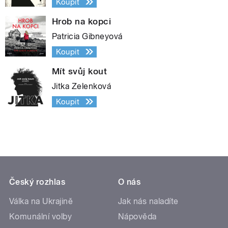
Koupit
Hrob na kopci
Patricia Gibneyová
Koupit
Mít svůj kout
Jitka Zelenková
Koupit
Český rozhlas
O nás
Válka na Ukrajině
Jak nás naladíte
Komunální volby
Nápověda