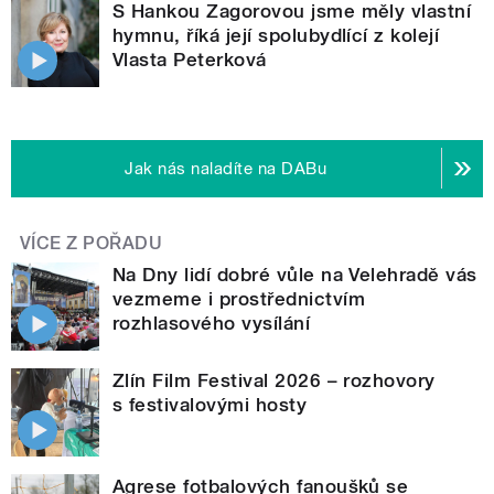
S Hankou Zagorovou jsme měly vlastní
hymnu, říká její spolubydlící z kolejí
Vlasta Peterková
Jak nás naladíte na DABu
VÍCE Z POŘADU
Na Dny lidí dobré vůle na Velehradě vás
vezmeme i prostřednictvím
rozhlasového vysílání
Zlín Film Festival 2026 – rozhovory
s festivalovými hosty
Agrese fotbalových fanoušků se