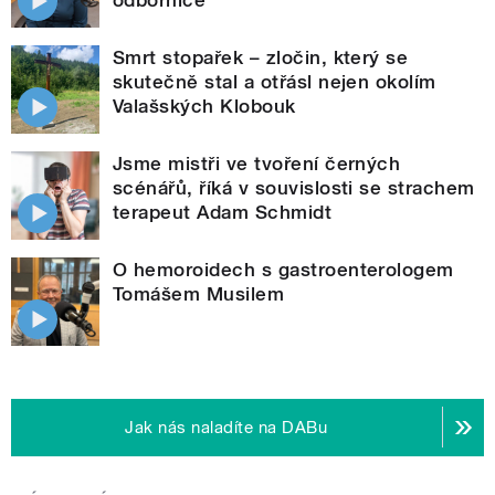
Smrt stopařek – zločin, který se
skutečně stal a otřásl nejen okolím
Valašských Klobouk
Jsme mistři ve tvoření černých
scénářů, říká v souvislosti se strachem
terapeut Adam Schmidt
O hemoroidech s gastroenterologem
Tomášem Musilem
Jak nás naladíte na DABu