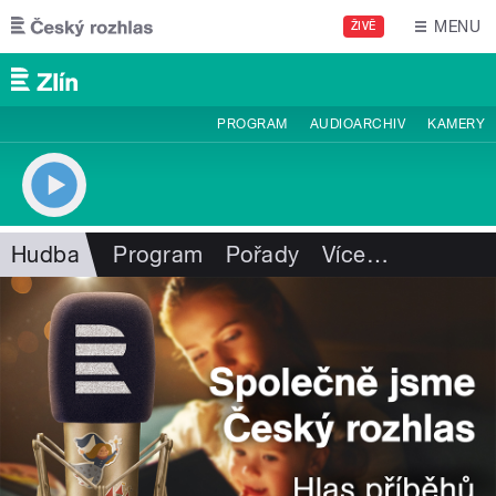
Přejít k hlavnímu obsahu
MENU
ŽIVĚ
PROGRAM
AUDIOARCHIV
KAMERY
Hudba
Program
Pořady
Více
…