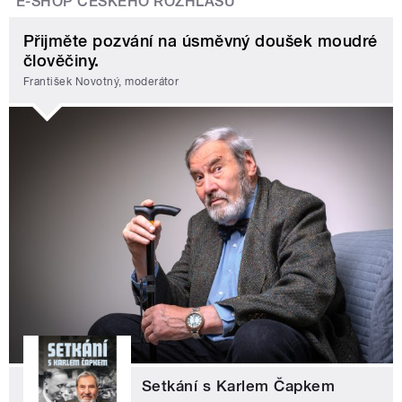
E-SHOP ČESKÉHO ROZHLASU
Přijměte pozvání na úsměvný doušek moudré
člověčiny.
František Novotný, moderátor
Setkání s Karlem Čapkem