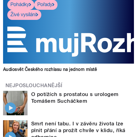
Pohádky
Pořady
Živé vysílání
Audiosvět Českého rozhlasu na jednom místě
NEJPOSLOUCHANĚJŠÍ
O potížích s prostatou s urologem
Tomášem Sucháčkem
Smrt není tabu. I v závěru života lze
plnit přání a prožít chvíle v klidu, říká
odbornice