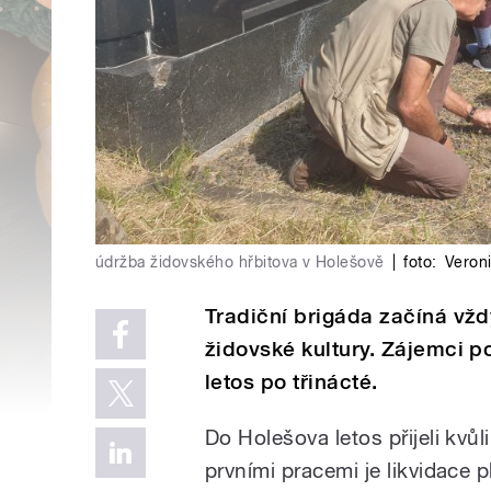
údržba židovského hřbitova v Holešově
|
foto:
Veron
Tradiční brigáda začíná vžd
židovské kultury. Zájemci p
letos po třinácté.
Do Holešova letos přijeli kvů
prvními pracemi je likvidace p