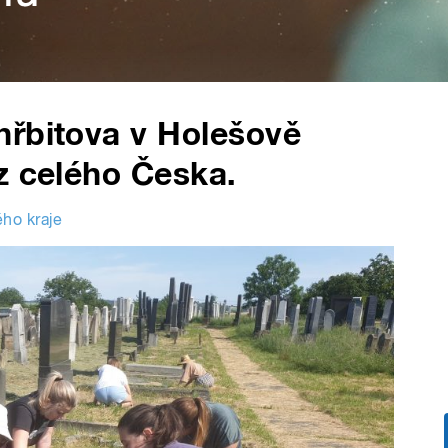
hřbitova v Holešově
z celého Česka.
ého kraje