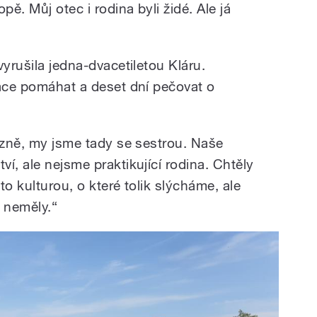
pě. Můj otec i rodina byli židé. Ale já
vyrušila jedna-dvacetiletou Kláru.
vace pomáhat a deset dní pečovat o
Plzně, my jsme tady se sestrou. Naše
í, ale nejsme praktikující rodina. Chtěly
to kulturou, o které tolik slýcháme, ale
y neměly.“