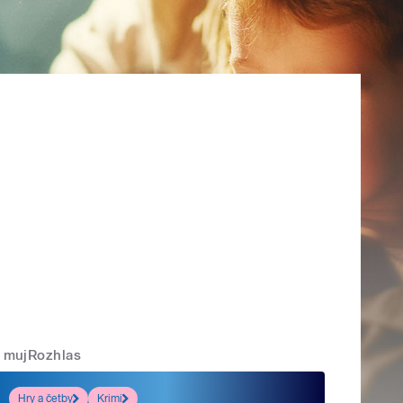
mujRozhlas
Hry a četby
Krimi