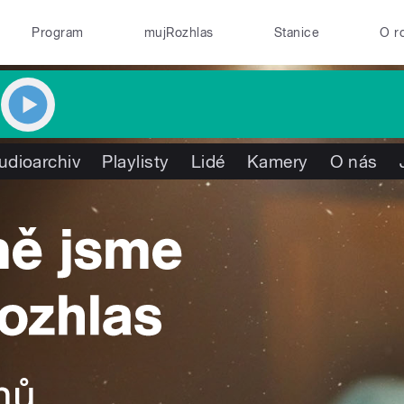
Program
mujRozhlas
Stanice
O r
udioarchiv
Playlisty
Lidé
Kamery
O nás