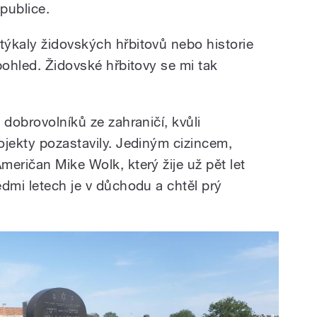
publice.
ýkaly židovských hřbitovů nebo historie
pohled. Židovské hřbitovy se mi tak
 dobrovolníků ze zahraničí, kvůli
ojekty pozastavily. Jediným cizincem,
eričan Mike Wolk, který žije už pět let
dmi letech je v důchodu a chtěl prý