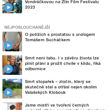
Vondráčkovou na Zlín Film Festivalu
2023
NEJPOSLOUCHANĚJŠÍ
O potížích s prostatou s urologem
Tomášem Sucháčkem
Smrt není tabu. I v závěru života lze
plnit přání a prožít chvíle v klidu, říká
odbornice
Smrt stopařek – zločin, který se
skutečně stal a otřásl nejen okolím
Valašských Klobouk
Jsme mistři ve tvoření černých