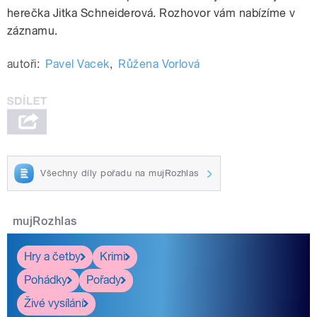
herečka Jitka Schneiderová.
Rozhovor vám nabízíme v
záznamu.
autoři:
Pavel Vacek
,
Růžena Vorlová
Všechny díly pořadu na mujRozhlas
mujRozhlas
Hry a četby
Krimi
Pohádky
Pořady
Živé vysílání