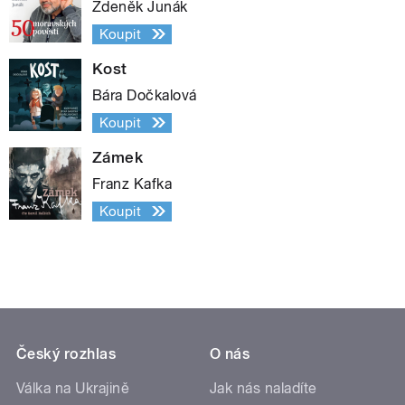
Zdeněk Junák
Koupit
Kost
Bára Dočkalová
Koupit
Zámek
Franz Kafka
Koupit
Český rozhlas
O nás
Válka na Ukrajině
Jak nás naladíte