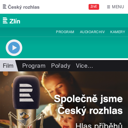
Přejít k hlavnímu obsahu
MENU
ŽIVĚ
PROGRAM
AUDIOARCHIV
KAMERY
Film
Program
Pořady
Více
…