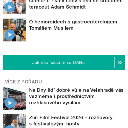
scénářů, říká v souvislosti se strachem
terapeut Adam Schmidt
O hemoroidech s gastroenterologem
Tomášem Musilem
Jak nás naladíte na DABu
VÍCE Z POŘADU
Na Dny lidí dobré vůle na Velehradě vás
vezmeme i prostřednictvím
rozhlasového vysílání
Zlín Film Festival 2026 – rozhovory
s festivalovými hosty