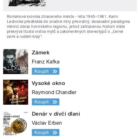
Románová kronika ztraceného města - léta 1945–1961. Karin
Lednická předkládá do značné míry převratný, dosavadní paradigma
měnící obraz hornického regionu, jehož zahlazenou historii stále
překrývá tlustá vrstva mýtů a zakořeněných stereotypů o „černé
zemi a rudém kraji“.
Zámek
Franz Kafka
Koupit
Vysoké okno
Raymond Chandler
Koupit
Denár v dívčí dlani
Václav Erben
Koupit