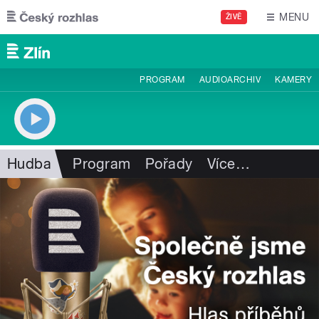
Přejít k hlavnímu obsahu
MENU
ŽIVĚ
PROGRAM
AUDIOARCHIV
KAMERY
Hudba
Program
Pořady
Více
…